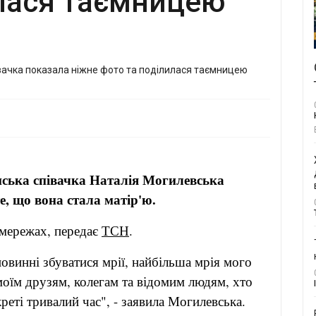
илася таємницею
їнська співачка Наталія Могилевська
е, що вона стала матір'ю.
 мережах, передає
ТСН
.
овинні збуватися мрії, найбільша мрія мого
моїм друзям, колегам та відомим людям, хто
креті тривалий час", - заявила Могилевська.