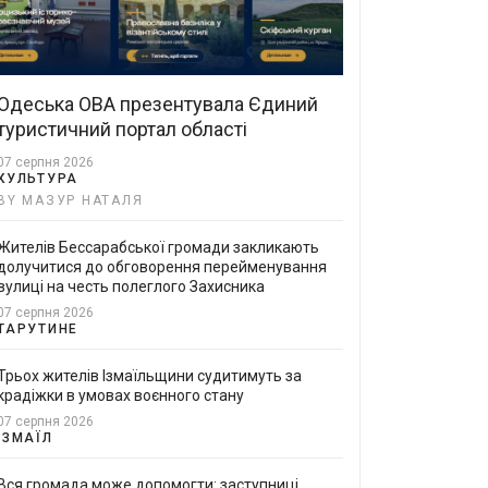
Одеська ОВА презентувала Єдиний
туристичний портал області
07 серпня 2026
КУЛЬТУРА
BY МАЗУР НАТАЛЯ
Жителів Бессарабської громади закликають
долучитися до обговорення перейменування
вулиці на честь полеглого Захисника
07 серпня 2026
ТАРУТИНЕ
Трьох жителів Ізмаїльщини судитимуть за
крадіжки в умовах воєнного стану
07 серпня 2026
ІЗМАЇЛ
Вся громада може допомогти: заступниці