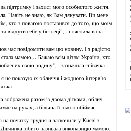
 за підтримку і захист мого особистого життя.
ала. Навіть не знаю, як Вам дякувати. Ви мене
м, хто з повагою поставився до того, що моїм
 та відчути себе у безпеці", - пояснила вона.
шов час повідомити вам цю новину. І з радістю
я стала мамою… Бажаю всім дітям України, хто
люблених свою родину", - зазначила співачка.
 я не показую їх обличчя і жодного інтерв’ю
вська.
а зображена разом із двома дітками, облич
має на руках, а більша її ніжно обіймає.
о на початку грудня її
заскочили у Києві з
и. Дівчинка нібито називала виконавицю мамою.