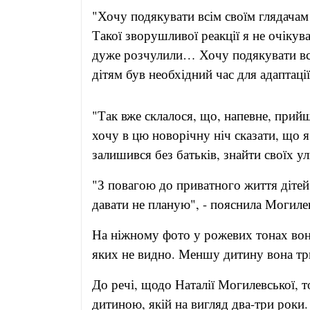
"Хочу подякувати всім своїм глядачам
Такої зворушливої реакції я не очікув
дуже розчулили… Хочу подякувати всі
дітям був необхідний час для адаптації
"Так вже склалося, що, напевне, прий
хочу в цю новорічну ніч сказати, що 
залишився без батьків, знайти своїх у
"З повагою до приватного життя дітей
давати не планую", - пояснила Могиле
На ніжному фото у рожевих тонах вон
яких не видно. Меншу дитину вона три
До речі, щодо Наталії Могилевської, т
дитиною
, якій на вигляд два-три рок