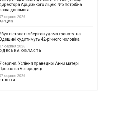
директора Арцизького ліцею №5 потрібна
ваша допомога
07 серпня 2026
АРЦИЗ
Збув пістолет і зберігав удома гранату: на
Одещині судитимуть 42-річного чоловіка
07 серпня 2026
ОДЕСЬКА ОБЛАСТЬ
7 серпня. Успіння праведної Анни матері
Пресвятої Богородиці
07 серпня 2026
РЕЛІГІЯ