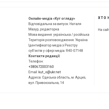
ХТО 
Онлайн-медіа «Кут огляду»
Відповідальна за випуск: Наталя
Мазур, редакторка
На сай
Мова видання: українська / російська
Територія розповсюдження: Україна
Ідентифікатор медіа з Реєстру
суб’єктів у сфері медіа: R40-07148
Контакти редакції:
Телефон:
+380672003160
Email:
kut_o@ukr.net
Адреса: Одеська область, м. Арциз,
вул. Привокзальна, 14