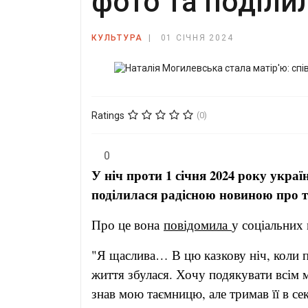
фото та поділ
КУЛЬТУРА
01 СІЧНЯ 2024
Ratings
(0)
0
У ніч проти 1 січня 2024 року укра
поділилася радісною новиною про т
Про це вона
повідомила
у соціальних
"Я щаслива… В цю казкову ніч, коли п
життя збулася. Хочу подякувати всім 
знав мою таємницю, але тримав її в се