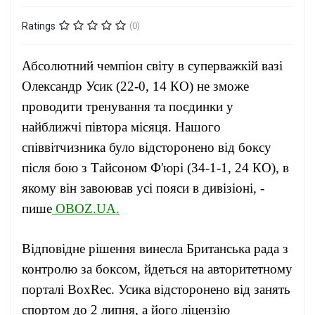
Ratings
(0)
Абсолютний чемпіон світу в суперважкій вазі
Олександр Усик (22-0, 14 КО) не зможе
проводити тренування та поєдинки у
найближчі півтора місяця. Нашого
співвітчизника було відсторонено від боксу
після бою з Тайсоном Ф'юрі (34-1-1, 24 КО), в
якому він завоював усі пояси в дивізіоні, -
пише
OBOZ.UA.
Відповідне рішення винесла Британська рада з
контролю за боксом, йдеться на авторитетному
порталі BoxRec. Усика відсторонено від занять
спортом до 2 липня, а його ліцензію