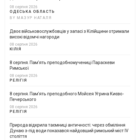
08 серпня 2026
ОДЕСЬКА ОБЛАСТЬ
BY МАЗУР НАТАЛЯ
Двоє військовослужбовців у запасі з Кілійщини отримали
високі відомчі нагороди
08 серпня 2026
КІЛІЯ
8 серпня. Пам'ять преподобномучениці Параскеви
Римської
08 серпня 2026
РЕЛІГІЯ
8 серпня. Пам'ять преподобного Мойсея Угрина Києво-
Печерського
08 серпня 2026
РЕЛІГІЯ
Природа відкрила таємниці античності: через обміління
Дунаю з-під води показався найдовший римський міст IV
століття