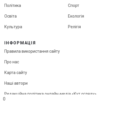
Політика
Спорт
Освіта
Екологія
Культура
Релігія
ІНФОРМАЦІЯ
Правила використання сайту
Про нас
Карта сайту
Наші автори
Редакційна політика онлайн-медіа «Кут огляду»
0
© «Кут огляду», 2026
Передрук матеріалів можливий лише з активним посиланням