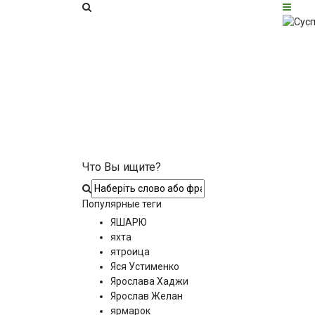
Что Вы ищите?
Популярные теги
ЯШАРЮ
яхта
ятроица
Яся Устименко
Ярослава Хаджи
Ярослав Желан
ярмарок