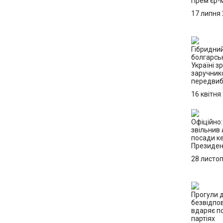
Прем’єр-м
17 липня
Гібридний
болгарсь
Україні з
заручник
передвиб
16 квітня
Офіційно
звільнив 
посади ке
Президен
28 листо
Прогули д
безвідпо
вдаряє по
партіях