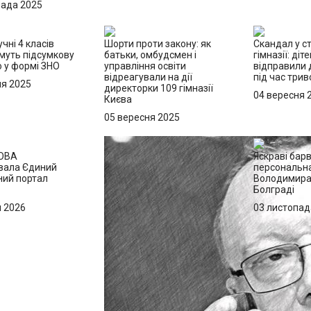
пада 2025
учні 4 класів
Шорти проти закону: як
Скандал у с
муть підсумкову
батьки, омбудсмен і
гімназії: діт
 у формі ЗНО
управління освіти
відправили 
відреагували на дії
під час трив
ня 2025
директорки 109 гімназії
04 вересня 
Києва
05 вересня 2025
 ОВА
Яскраві барв
вала Єдиний
персональна
ний портал
Володимира
Болграді
я 2026
03 листопад