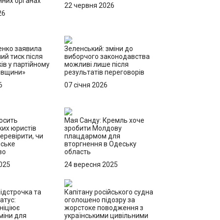
них органах
22 червня 2026
26
енко заявила
Зеленський: зміни до
ий тиск після
виборчого законодавства
ів у партійному
можливі лише після
ківщини»
результатів переговорів
6
07 січня 2026
осить
Мая Санду: Кремль хоче
их юристів
зробити Молдову
еревірити, чи
плацдармом для
йське
вторгнення в Одеську
во
область
025
24 вересня 2025
ідстрочка та
Капітану російського судна
атус:
оголошено підозру за
ніціює
жорстоке поводження з
міни для
українськими цивільними