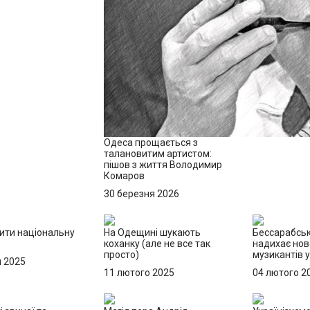
Одеса прощається з
талановитим артистом:
пішов з життя Володимир
Комаров
30 березня 2026
бити національну
На Одещині шукають
Бессарабськ
коханку (але не все так
надихає нов
просто)
музикантів у
я 2025
11 лютого 2025
04 лютого 2