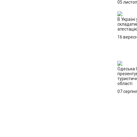
05 листо
В Україні 
складати
атестацію
16 верес
Одеська
презенту
туристич
області
07 серпн