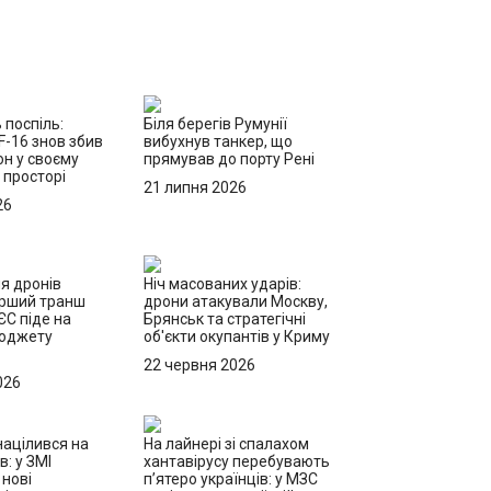
 поспіль:
Біля берегів Румунії
F-16 знов збив
вибухнув танкер, що
н у своєму
прямував до порту Рені
 просторі
21 липня 2026
26
я дронів
Ніч масованих ударів:
ерший транш
дрони атакували Москву,
ЄС піде на
Брянськ та стратегічні
бюджету
об'єкти окупантів у Криму
22 червня 2026
026
націлився на
На лайнері зі спалахом
в: у ЗМІ
хантавірусу перебувають
 нові
п’ятеро українців: у МЗС