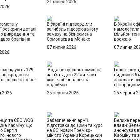
21 липня 2026
 2026
омста: у
В Україні підтвердили
В Україні оф
ї розкрили деталі
загибель підозрюваної у
намолотили
ро викрадення та
замаху на бізнесмена
мільйон тон
двох братів на
Єрмолаєва в Монако
врожаю
07 липня 2026
07 липня 20
 2026
 розслідують 129
Вода не прощає помилок:
Голос грома
о розкрадання
за п’ять днів 22 дитячих
виділив 6,6 
 оголошено перші
життя обірвалося на
зарплати осв
водоймах
соцпрацівн
я 2026
25 червня 2026
25 червня 2
онця та CEO WOG
Забезпечення армії,
Велике пер
ика Кабміну: що
підготовка до зими та курс
влади: Зеле
о Сергія
на ЄС: новий Прем’єр-
анонсував в
го, нового
міністр України Корецький
Кабміну та з