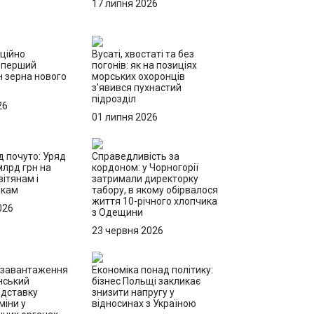
17 липня 2026
іційно
Вусаті, хвостаті та без
 перший
погонів: як на позиціях
н зерна нового
морських охоронців
з'явився пухнастий
підрозділ
26
01 липня 2026
д почуто: Уряд
Справедливість за
млрд грн на
кордоном: у Чорногорії
ітянам і
затримали директорку
икам
табору, в якому обірвалося
життя 10-річного хлопчика
026
з Одещини
23 червня 2026
езавантаження
Економіка понад політику:
нський
бізнес Польщі закликає
ідставку
знизити напругу у
міни у
відносинах з Україною