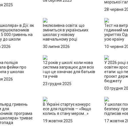
08 серпня 2025
морської гал
ня 2025
28 червня 2
школяра» в Дії: як
Інклюзивна освіта: що
Тест на витр
першокласників
зміниться в українських
годинний м
5 000 гривень на
школах у новому
укриттях О
ку до школи
навчальному році
усю країну
я 2026
30 липня 2026
10 червня 2
а поліція
12 років у школі: коли нова
У 2026 році
ала фейки про
система запрацює для всіх
освітян зрос
ила у школах
і що це означає для батьків
етапи: що п
та учнів
проєкт дер
ня 2026
бюджету
23 грудня 2025
03 грудня 2
льярд гривень
В Україні стартує конкурс
У школах по
и для
есе для підлітків — «Якщо
безпеку: пр
сників: програма
колись я стану мером…»
підписав но
 школяра» триває
19 жовтня 2025
17 жовтня 2
стопада