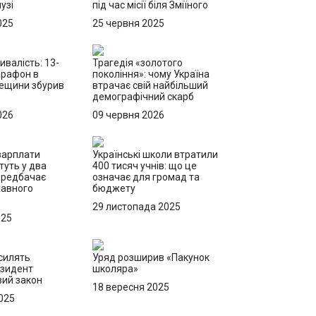
узі
під час місії біля Зміїного
025
25 червня 2025
ивалість: 13-
Трагедія «золотого
арафон в
покоління»: чому Україна
дещини збурив
втрачає свій найбільший
демографічний скарб
026
09 червня 2026
 зарплати
Українські школи втратили
туть у два
400 тисяч учнів: що це
ередбачає
означає для громад та
жавного
бюджету
29 листопада 2025
025
силять
Уряд розширив «Пакунок
езидент
школяра»
вий закон
18 вересня 2025
025