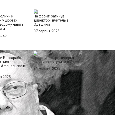
толичній
На фронті загинув
ей у шортах
директор і вчитель з
додому навіть
Одещини
оги
07 серпня 2025
2025
и Бессарабії:
Як арцизька режисерка
 виставка
оживила футуризм в Одесі
 Афанасьєва в
31 жовтня 2025
а 2025