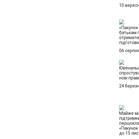
10 верес
«Пакунок 
батькам 
отримати 
підготов
06 серпн
Ювенальн
спростув
нові прав
24 берез
Майже мі
підтримк
першокла
«Пакунок
до 15 ли