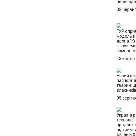
пересадо
02 червн
ГУР опри
модель н
дрона “К
із інозем
компоне
13 квітня
Новий ве
паспорт 
тварин: 
власникі
05 серпн
Україна р
технологі
продовже
підтримк
Євгеній 