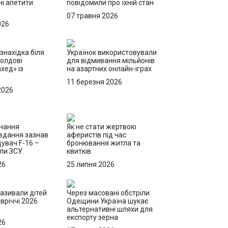
ні апетити
повідомили про їхній стан
07 травня 2026
026
знахідка біля
Українок використовували
Молдові
для відмивання мільйонів
хед» із
на азартних онлайн-іграх
11 березня 2026
2026
онання
Як не стати жертвою
вдання зазнав
аферистів під час
щувач F-16 –
бронювання житла та
или ЗСУ
квитків
26
25 липня 2026
називали дітей
Через масовані обстріли
вріччі 2026
Одещини Україна шукає
альтернативні шляхи для
експорту зерна
26