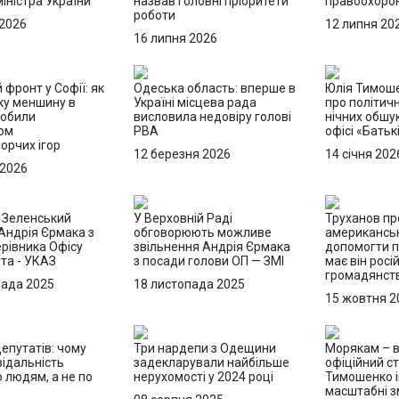
іністра України
назвав головні пріоритети
правоохорон
роботи
 2026
12 липня 20
16 липня 2026
 фронт у Софії: як
Одеська область: вперше в
Юлія Тимош
ку меншину в
Україні місцева рада
про політичн
робили
висловила недовіру голові
нічних обшук
ом
РВА
офісі «Бать
орчих ігор
12 березня 2026
14 січня 202
 2026
: Зеленський
У Верховній Раді
Труханов пр
Андрія Єрмака з
обговорюють можливе
американськ
рівника Офісу
звільнення Андрія Єрмака
допомогти п
та - УКАЗ
з посади голови ОП — ЗМІ
має він росі
громадянст
пада 2025
18 листопада 2025
15 жовтня 2
епутатів: чому
Три нардепи з Одещини
Морякам – в
відальність
задекларували найбільше
офіційний ст
 людям, а не по
нерухомості у 2024 році
Тимошенко і
масштабні з