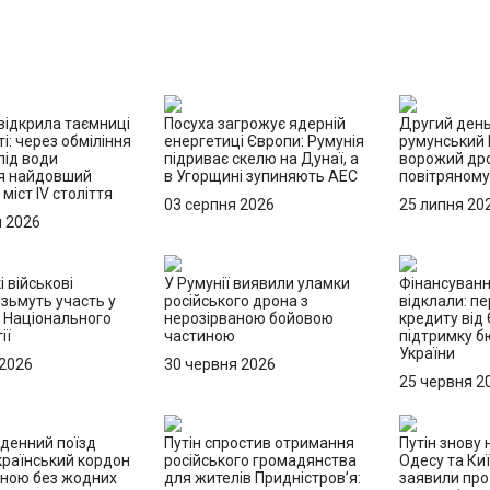
відкрила таємниці
Посуха загрожує ядерній
Другий день
і: через обміління
енергетиці Європи: Румунія
румунський 
під води
підриває скелю на Дунаї, а
ворожий дро
я найдовший
в Угорщині зупиняють АЕС
повітряному
міст IV століття
03 серпня 2026
25 липня 20
я 2026
і військові
У Румунії виявили уламки
Фінансуванн
зьмуть участь у
російського дрона з
відклали: п
о Національного
нерозірваною бойовою
кредиту від 
ії
частиною
підтримку 
України
 2026
30 червня 2026
25 червня 2
денний поїзд
Путін спростив отримання
Путін знову 
країнський кордон
російського громадянства
Одесу та Киї
иною без жодних
для жителів Придністров’я:
заявили про