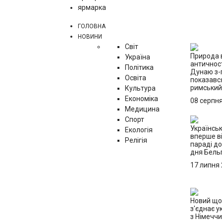
ярмарка
ГОЛОВНА
НОВИНИ
Світ
Природа 
Україна
античност
Політика
Дунаю з-
Освіта
показавс
римський 
Культура
Економіка
08 серпн
Медицина
Спорт
Українськ
Екологія
вперше ві
Релігія
параді д
дня Бельг
17 липня
Новий що
з'єднає у
з Німечч