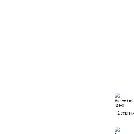
Як (не) в
ідею
12 серпн