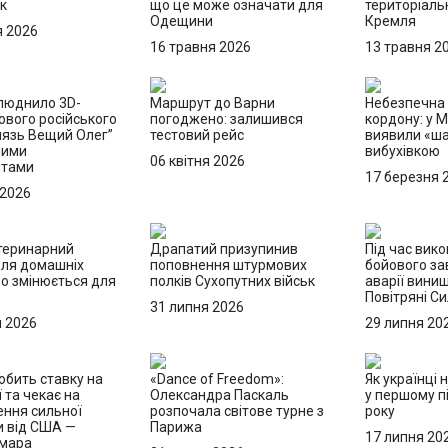
к
що це може означати для
територіаль
Одещини
Кремля
я 2026
16 травня 2026
13 травня 2
люднило 3D-
Маршрут до Варни
Небезпечна 
ового російського
погоджено: залишився
кордону: у 
нязь Вещий Олег”
тестовий рейс
виявили «ша
ними
вибухівкою
06 квітня 2026
нтами
17 березня 
 2026
теринарний
Драпатий призупинив
Під час вик
для домашніх
поповнення штурмових
бойового за
що змінюється для
полків Сухопутних військ
аварії вини
в
Повітряні С
31 липня 2026
я 2026
29 липня 20
обить ставку на
«Dance of Freedom»:
Як українці 
ї та чекає на
Олександра Паскаль
у першому пі
ння сильної
розпочала світове турне з
року
и від США —
Парижа
17 липня 20
Хмара