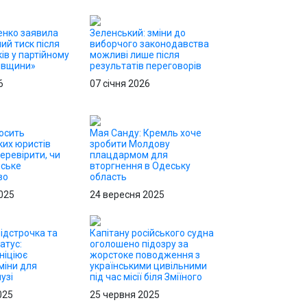
енко заявила
Зеленський: зміни до
ий тиск після
виборчого законодавства
ів у партійному
можливі лише після
ківщини»
результатів переговорів
6
07 січня 2026
осить
Мая Санду: Кремль хоче
их юристів
зробити Молдову
еревірити, чи
плацдармом для
йське
вторгнення в Одеську
во
область
025
24 вересня 2025
ідстрочка та
Капітану російського судна
атус:
оголошено підозру за
ніціює
жорстоке поводження з
міни для
українськими цивільними
узі
під час місії біля Зміїного
025
25 червня 2025