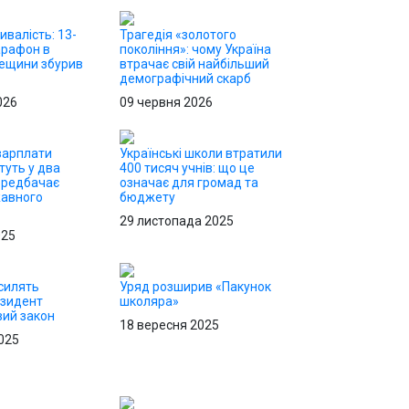
ивалість: 13-
Трагедія «золотого
арафон в
покоління»: чому Україна
дещини збурив
втрачає свій найбільший
демографічний скарб
026
09 червня 2026
 зарплати
Українські школи втратили
туть у два
400 тисяч учнів: що це
ередбачає
означає для громад та
жавного
бюджету
29 листопада 2025
025
силять
Уряд розширив «Пакунок
езидент
школяра»
вий закон
18 вересня 2025
025