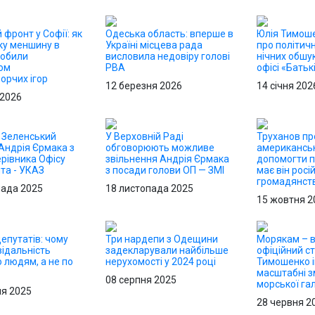
 фронт у Софії: як
Одеська область: вперше в
Юлія Тимош
ку меншину в
Україні місцева рада
про політичн
робили
висловила недовіру голові
нічних обшук
ом
РВА
офісі «Бать
орчих ігор
12 березня 2026
14 січня 202
 2026
: Зеленський
У Верховній Раді
Труханов пр
Андрія Єрмака з
обговорюють можливе
американськ
рівника Офісу
звільнення Андрія Єрмака
допомогти п
та - УКАЗ
з посади голови ОП — ЗМІ
має він росі
громадянст
пада 2025
18 листопада 2025
15 жовтня 2
епутатів: чому
Три нардепи з Одещини
Морякам – в
відальність
задекларували найбільше
офіційний ст
 людям, а не по
нерухомості у 2024 році
Тимошенко і
масштабні з
08 серпня 2025
морської гал
ня 2025
28 червня 2