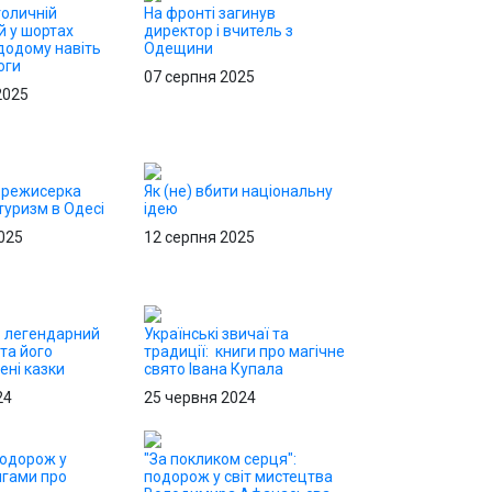
толичній
На фронті загинув
ей у шортах
директор і вчитель з
додому навіть
Одещини
оги
07 серпня 2025
2025
 режисерка
Як (не) вбити національну
уризм в Одесі
ідею
025
12 серпня 2025
: легендарний
Українські звичаї та
та його
традиції: книги про магічне
ні казки
свято Івана Купала
24
25 червня 2024
подорож у
"За покликом серця":
игами про
подорож у світ мистецтва