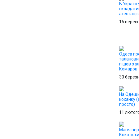
В Україні 
складати
атестацію
16 верес
Одеса пр
таланови
пішов з 
Комаров
30 берез
На Одещи
коханку (
просто)
11 лютог
Магія пер
Кокотюх