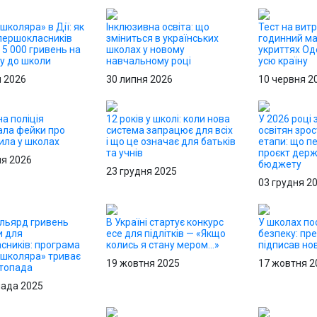
школяра» в Дії: як
Інклюзивна освіта: що
Тест на витр
першокласників
зміниться в українських
годинний м
5 000 гривень на
школах у новому
укриттях О
ку до школи
навчальному році
усю країну
я 2026
30 липня 2026
10 червня 2
а поліція
12 років у школі: коли нова
У 2026 році
ала фейки про
система запрацює для всіх
освітян зрос
ила у школах
і що це означає для батьків
етапи: що п
та учнів
проєкт дер
ня 2026
бюджету
23 грудня 2025
03 грудня 2
льярд гривень
В Україні стартує конкурс
У школах по
и для
есе для підлітків — «Якщо
безпеку: пр
сників: програма
колись я стану мером…»
підписав но
 школяра» триває
19 жовтня 2025
17 жовтня 2
стопада
пада 2025