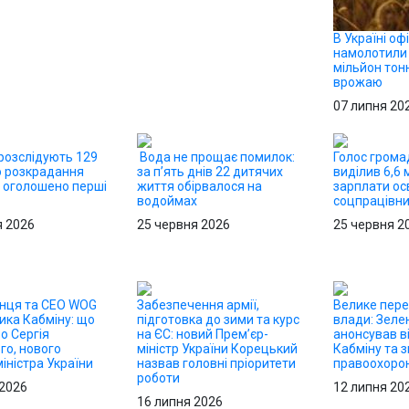
В Україні оф
намолотили
мільйон тон
врожаю
07 липня 20
 розслідують 129
Вода не прощає помилок:
Голос грома
о розкрадання
за п’ять днів 22 дитячих
виділив 6,6 
 оголошено перші
життя обірвалося на
зарплати осв
водоймах
соцпрацівн
я 2026
25 червня 2026
25 червня 2
онця та CEO WOG
Забезпечення армії,
Велике пер
ика Кабміну: що
підготовка до зими та курс
влади: Зеле
о Сергія
на ЄС: новий Прем’єр-
анонсував в
го, нового
міністр України Корецький
Кабміну та з
іністра України
назвав головні пріоритети
правоохорон
роботи
 2026
12 липня 20
16 липня 2026