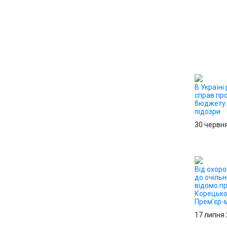
В Україні
справ пр
бюджету:
підозри
30 червн
Від охор
до очільн
відомо пр
Корецько
Прем’єр-м
17 липня