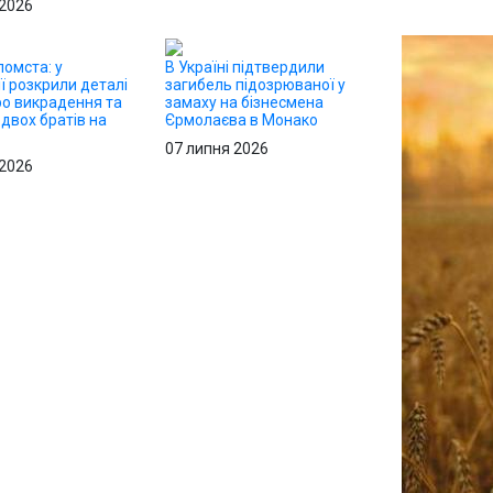
 2026
омста: у
В Україні підтвердили
ї розкрили деталі
загибель підозрюваної у
ро викрадення та
замаху на бізнесмена
двох братів на
Єрмолаєва в Монако
07 липня 2026
 2026