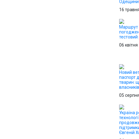
Одещини
16 травн
Маршрут 
погоджен
тестовий
06 квітня
Новий ве
паспорт 
тварин: 
власникі
05 серпн
Україна р
технологі
продовже
підтримк
Євгеній 