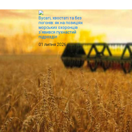
Вусаті, хвостаті та без
погонів: як на позиціях
морських охоронців
з'явився пухнастий
підрозділ
01 липня 2026