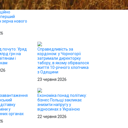
іційно
 перший
н зерна нового
26
д почуто: Уряд
Справедливість за
млрд грн на
кордоном: у Чорногорії
ітянам і
затримали директорку
икам
табору, в якому обірвалося
життя 10-річного хлопчика
026
з Одещини
23 червня 2026
езавантаження
Економіка понад політику:
нський
бізнес Польщі закликає
ідставку
знизити напругу у
міни у
відносинах з Україною
них органах
22 червня 2026
26