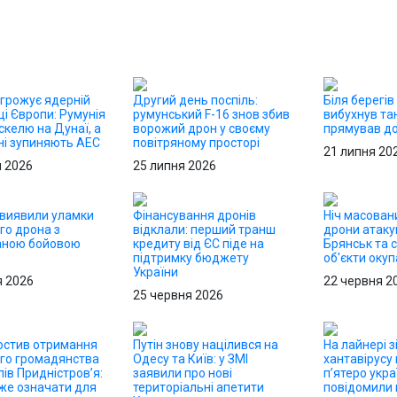
агрожує ядерній
Другий день поспіль:
Біля берегів
і Європи: Румунія
румунський F-16 знов збив
вибухнув та
скелю на Дунаї, а
ворожий дрон у своєму
прямував до
ні зупиняють АЕС
повітряному просторі
21 липня 20
я 2026
25 липня 2026
 виявили уламки
Фінансування дронів
Ніч масовани
го дрона з
відклали: перший транш
дрони атаку
аною бойовою
кредиту від ЄС піде на
Брянськ та с
ю
підтримку бюджету
об'єкти окуп
України
я 2026
22 червня 2
25 червня 2026
ростив отримання
Путін знову націлився на
На лайнері з
ого громадянства
Одесу та Київ: у ЗМІ
хантавірусу
ів Придністров’я:
заявили про нові
п’ятеро укра
же означати для
територіальні апетити
повідомили п