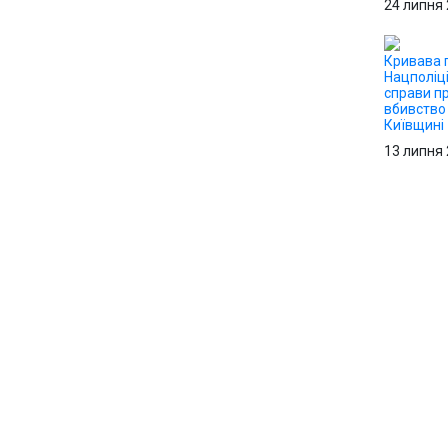
24 липня
Кривава п
Нацполіці
справи п
вбивство 
Київщині
13 липня