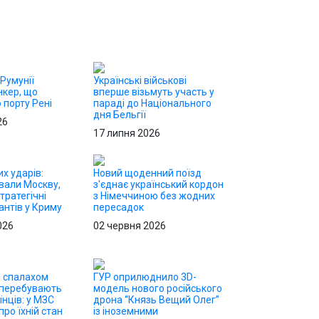
 Румунії
Українські військові
нкер, що
вперше візьмуть участь у
 порту Рені
параді до Національного
дня Бельгії
26
17 липня 2026
х ударів:
Новий щоденний поїзд
вали Москву,
з'єднає український кордон
тратегічні
з Німеччиною без жодних
антів у Криму
пересадок
026
02 червня 2026
і спалахом
ГУР оприлюднило 3D-
 перебувають
модель нового російського
їнців: у МЗС
дрона “Князь Вещий Олег”
ро їхній стан
із іноземними