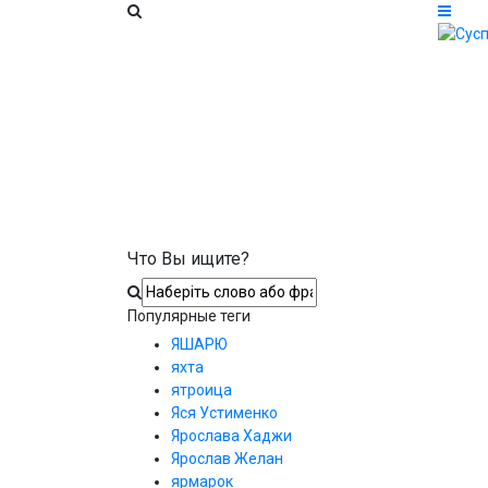
Что Вы ищите?
Популярные теги
ЯШАРЮ
яхта
ятроица
Яся Устименко
Ярослава Хаджи
Ярослав Желан
ярмарок