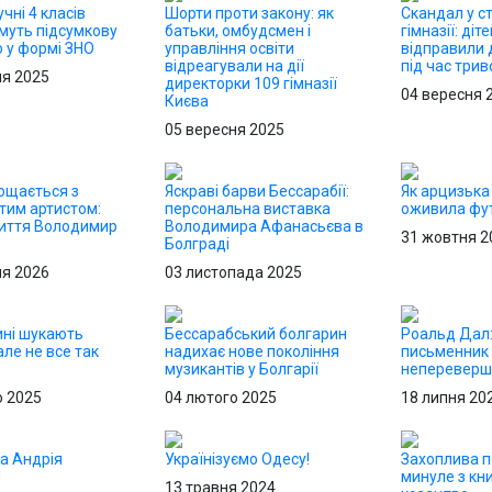
учні 4 класів
Шорти проти закону: як
Скандал у с
муть підсумкову
батьки, омбудсмен і
гімназії: діт
 у формі ЗНО
управління освіти
відправили 
відреагували на дії
під час трив
ня 2025
директорки 109 гімназії
04 вересня 
Києва
05 вересня 2025
ощається з
Яскраві барви Бессарабії:
Як арцизька
тим артистом:
персональна виставка
оживила фут
життя Володимир
Володимира Афанасьєва в
31 жовтня 2
Болграді
ня 2026
03 листопада 2025
ні шукають
Бессарабський болгарин
Роальд Дал
але не все так
надихає нове покоління
письменник 
музикантів у Болгарії
непереверше
о 2025
04 лютого 2025
18 липня 20
а Андрія
Українізуємо Одесу!
Захоплива 
и
минуле з кн
13 травня 2024