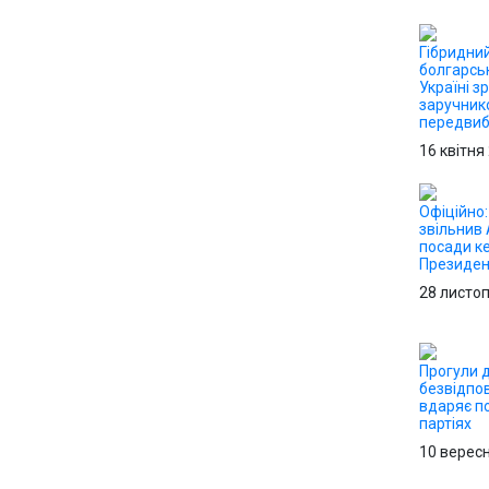
Гібридний
болгарсь
Україні з
заручник
передвиб
16 квітня
Офіційно
звільнив 
посади ке
Президен
28 листо
Прогули д
безвідпо
вдаряє по
партіях
10 верес