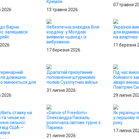
Кремля
07 травня 2
я 2026
13 травня 2026
до Варни
Небезпечна знахідка біля
Українок ви
о: залишився
кордону: у Молдові
для відмива
 рейс
виявили «шахед» із
на азартних
вибухівкою
 2026
11 березня 
17 березня 2026
теринарний
Драпатий призупинив
Під час вик
для домашніх
поповнення штурмових
бойового за
що змінюється для
полків Сухопутних військ
аварії вини
в
Повітряні С
31 липня 2026
я 2026
29 липня 20
обить ставку на
«Dance of Freedom»:
Як українці 
ї та чекає на
Олександра Паскаль
у першому пі
ння сильної
розпочала світове турне з
року
и від США —
Парижа
17 липня 20
Хмара
21 липня 2026