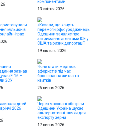
компонентами
026
13 квітня 2026
користовували
«Казали, що хочуть
ння мільйонів
перемоги рф»: уродженець
 онлайн-іграх
Одещини заявляє про
затримання агентами ICE у
2026
США та ризик депортації
19 лютого 2026
онання
Як не стати жертвою
вдання зазнав
аферистів під час
щувач F-16 –
бронювання житла та
или ЗСУ
квитків
26
25 липня 2026
називали дітей
Через масовані обстріли
вріччі 2026
Одещини Україна шукає
альтернативні шляхи для
експорту зерна
26
17 липня 2026