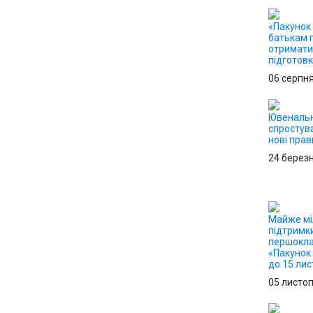
«Пакунок 
батькам 
отримати 
підготов
06 серпн
Ювенальн
спростув
нові прав
24 берез
Майже мі
підтримк
першокла
«Пакунок
до 15 ли
05 листо