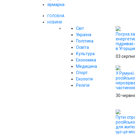
ярмарка
ГОЛОВНА
НОВИНИ
Світ
Посуха з
Україна
енергетиц
Політика
підриває 
Освіта
в Угорщи
Культура
03 серпн
Економіка
Медицина
Спорт
У Румунії
російсько
Екологія
нерозірв
Релігія
частино
30 червн
Путін сп
російськ
для жител
що це мо