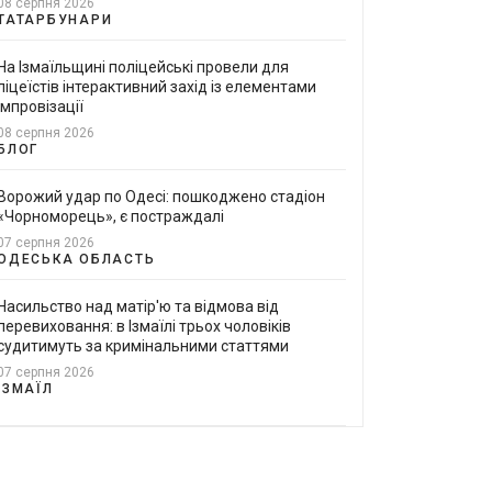
08 серпня 2026
ТАТАРБУНАРИ
На Ізмаїльщині поліцейські провели для
ліцеїстів інтерактивний захід із елементами
імпровізації
08 серпня 2026
БЛОГ
Ворожий удар по Одесі: пошкоджено стадіон
«Чорноморець», є постраждалі
07 серпня 2026
ОДЕСЬКА ОБЛАСТЬ
Насильство над матір'ю та відмова від
перевиховання: в Ізмаїлі трьох чоловіків
судитимуть за кримінальними статтями
07 серпня 2026
ІЗМАЇЛ