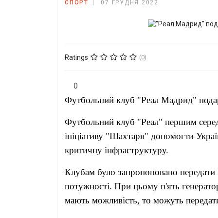
СПОРТ
07 ГРУДНЯ 2022
Ratings
(0)
0
Футбольний клуб "Реал Мадрид" подар
Футбольний клуб "Реал" першим серед
ініціативу "Шахтаря" допомогти Україн
критичну інфраструктуру.
Клубам було запропоновано передати в
потужності. При цьому п'ять генерато
мають можливість, то можуть передати