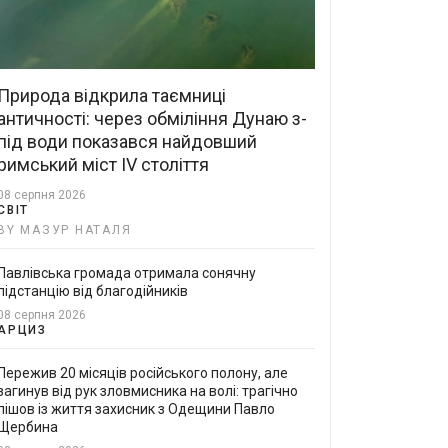
Природа відкрила таємниці
античності: через обміління Дунаю з-
під води показався найдовший
римський міст IV століття
08 серпня 2026
СВІТ
BY МАЗУР НАТАЛЯ
Павлівська громада отримала сонячну
підстанцію від благодійників
08 серпня 2026
АРЦИЗ
Пережив 20 місяців російського полону, але
загинув від рук зловмисника на волі: трагічно
пішов із життя захисник з Одещини Павло
Щербина