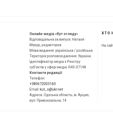
ХТО 
Онлайн-медіа «Кут огляду»
Відповідальна за випуск: Наталя
Мазур, редакторка
На сай
Мова видання: українська / російська
Територія розповсюдження: Україна
Ідентифікатор медіа з Реєстру
суб’єктів у сфері медіа: R40-07148
Контакти редакції:
Телефон:
+380672003160
Email:
kut_o@ukr.net
Адреса: Одеська область, м. Арциз,
вул. Привокзальна, 14