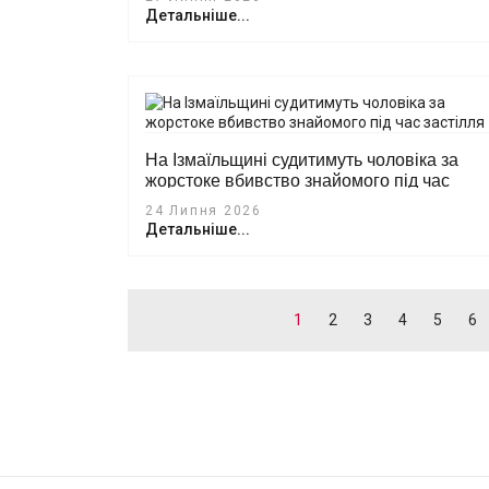
Детальніше...
На Ізмаїльщині судитимуть чоловіка за
жорстоке вбивство знайомого під час
застілля
24 Липня 2026
Детальніше...
1
2
3
4
5
6