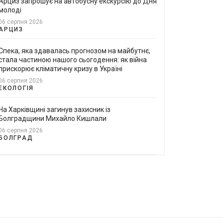
Арциз запрошує на автобусну екскурсію до Дня
молоді
06 серпня 2026
АРЦИЗ
Спека, яка здавалась прогнозом на майбутнє,
стала частиною нашого сьогодення: як війна
прискорює кліматичну кризу в Україні
06 серпня 2026
ЕКОЛОГІЯ
На Харківщині загинув захисник із
Болградщини Михайло Кишлали
06 серпня 2026
БОЛГРАД