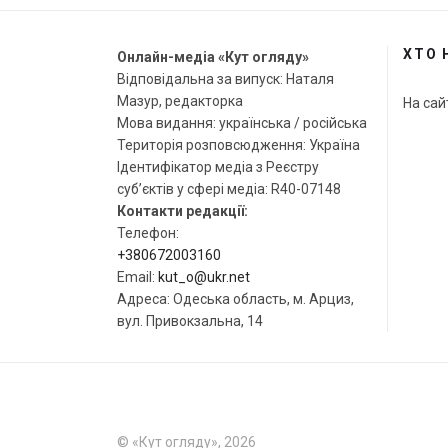
ХТО 
Онлайн-медіа «Кут огляду»
Відповідальна за випуск: Наталя
Мазур, редакторка
На сай
Мова видання: українська / російська
Територія розповсюдження: Україна
Ідентифікатор медіа з Реєстру
суб’єктів у сфері медіа: R40-07148
Контакти редакції:
Телефон:
+380672003160
Email:
kut_o@ukr.net
Адреса: Одеська область, м. Арциз,
вул. Привокзальна, 14
© «Кут огляду», 2026