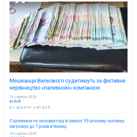
Мешканця Вилкового судитимуть за фіктивне
керівництво «паливною» компанією
10 серпня 2026
КІЛІЯ
BY МАЗУР НАТАЛЯ
Стрілянина по екскаватору в Ізмаїлі: 59-річному чоловіку
загрожує до 7 років в'язниці
10 серпня 2026