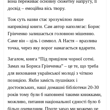
вона переживає основну сюжетну напругу, її
досвід – емоційна вісь твору.
Тож суть назви стає зрозумілою лише
наприкінці книги. Сам автор наполягає: Борис
Грінченко залишається головною мішенню.
Саме він – ціль і символ. А Настя – вразлива
точка, через яку ворог намагається вдарити.
Загалом, книга “Під прицілом чорної сотні.
Замах на Бориса Грінченка” – це те, що треба
для виховання української молоді з чіткою
позицією. Якби замість пушніких і
достоєвських, наші домашні бібліотеки 20-30
років тому були б наповнені такими книжками,
можливо, питання національної єдності було б
більш очевидним. Проте зараз ми можемо це