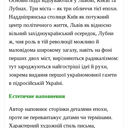
Основні події відбуваються у Львові, Києві та
Лубнах. Три міста – як три обличчя тієї епохи.
Наддніпрянська столиця Київ як потужний
центр політичного життя, Львів як відносно
вільний західноукраїнський осередок, Лубни
ж, чия роль в тій революції можливо й
маловідома широкому загалу, навіть на фоні
перших двох міст, вирізняються радикалізмом:
тут зароджуються найгостріші ідеї й рухи,
зокрема видання першої україномовної газети
в підросійській Україні.
Естетичне наповнення
Автор наповнює сторінки деталями епохи,
проте не перевантажує датами чи термінами.
Характерний художній стиль письма,