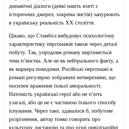
динамічні діалоги (деякі навіть взяті з
історичних джерел, зокрема листів) занурюють
в українську реальність ХХ століття.
Цікаво, що Стамбол вибудовує психологічну
характеристику персонажів також через деталі
побуту. Так, упродовж роману вирізняється
тема п’янства. Але не як нейтрального факту, а
як маркера поведінки. Російські персонажі в
романі регулярно зображені нетверезими, що
посилює враження їхньої аморальності.
Натомість українські герої або не п’ють
узагалі, або це не є частиною їхнього способу
існування. Через таке, здавалося б, побутове
розрізнення, автор тонко говорить про
культурну дистанцію та про різні цивілізаційні