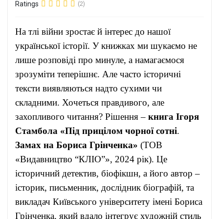
Ratings
(2)
На тлі війни зростає й інтерес до нашої
української історії. У книжках ми шукаємо не
лише розповіді про минуле, а намагаємося
зрозуміти теперішнє. Але часто історичні
тексти виявляються надто сухими чи
складними. Хочеться правдивого, але
захопливого читання? Рішення –
книга Ігоря
Стамбола «Під прицілом чорної сотні
.
Замах на Бориса Грінченка»
(ТОВ
«Видавництво “КЛІО”», 2024 рік). Це
історичний детектив, біофікшн, а його автор –
історик, письменник, дослідник біографій, та
викладач Київського університету імені Бориса
Грінченка, який вдало інтегрує художній стиль