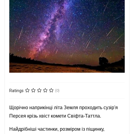
Ratings
(0)
Щорічно наприкінці літа Земля проходить сузір'я
Персея крізь хвіст комети Свіфта-Таттла.
Найдрібніші частинки, розміром із піщинку,