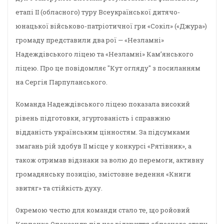
етапі ІІ (обласного) туру Всеукраїнської дитячо-
юнацької військово-патріотичної гри «Сокіл» («Джура»)
громаду представили два рої — «Незламні»
Надеждівського ліцею та «Незламні» Кам’янського
ліцею. Про це повідомляє "Кут огляду" з посиланням
на Сергія Парпуланського.
Команда Надеждівського ліцею показала високий
рівень підготовки, згуртованість і справжню
відданість українським цінностям. За підсумками
змагань рій здобув ІІ місце у конкурсі «Рятівник», а
також отримав відзнаки за волю до перемоги, активну
громадянську позицію, змістовне ведення «Книги
звитяг» та стійкість духу.
Окремою честю для команди стало те, що ройовий