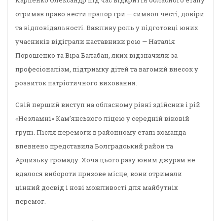
Карпенко Олександр під час відкриття обласного етапу
отримав право нести прапор гри — символ честі, довіри
та відповідальності. Важливу роль у підготовці юних
учасників відіграли наставники рою — Наталія
Порошенко та Віра Балабан, яких відзначили за
професіоналізм, підтримку дітей та вагомий внесок у
розвиток патріотичного виховання.
Свій перший виступ на обласному рівні здійснив і рій
«Незламні» Кам’янського ліцею у середній віковій
групі. Після перемоги в районному етапі команда
впевнено представила Болградський район та
Арцизьку громаду. Хоча цього разу юним джурам не
вдалося вибороти призове місце, вони отримали
цінний досвід і нові можливості для майбутніх
перемог.