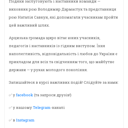
Подяки заслуговують і наставники команди —
виховник рою Володимир Дармастук та представниця
рою Наталія Савкун, які допомагали учасникам пройти
цей важливий шлях.
Арцизька громада щиро вітає юних учасників,
педагогів і наставників із гідним виступом. Їхня
наполегливість, відповідальність і любов до України є
прикладом для всіх та свідченням того, що майбутнє
держави — у руках молодого покоління.
Залишайтеся в курсі важливих подій! Слідуйте за нами:
✅ у
facebook
(та запроси друзів!)
✅ у нашому
Telegram
-каналі
✅ в
Instagram