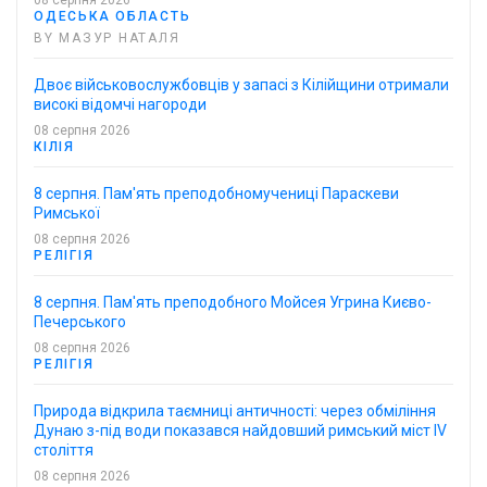
ОДЕСЬКА ОБЛАСТЬ
BY МАЗУР НАТАЛЯ
Двоє військовослужбовців у запасі з Кілійщини отримали
високі відомчі нагороди
08 серпня 2026
КІЛІЯ
8 серпня. Пам'ять преподобномучениці Параскеви
Римської
08 серпня 2026
РЕЛІГІЯ
8 серпня. Пам'ять преподобного Мойсея Угрина Києво-
Печерського
08 серпня 2026
РЕЛІГІЯ
Природа відкрила таємниці античності: через обміління
Дунаю з-під води показався найдовший римський міст IV
століття
08 серпня 2026