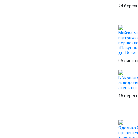
24 берез
Майже мі
підтримк
першокла
«Пакунок
до 15 ли
05 листо
В Україні 
складати
атестацію
16 верес
Одеська
презенту
туристич