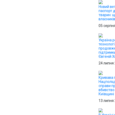
Новий ве
паспорт 
тварин: 
власникі
05 серпн
Україна р
технологі
продовже
підтримк
Євгеній 
24 липня
Кривава п
Нацполіці
справи п
вбивство 
Київщині
13 липня