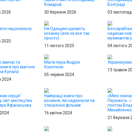
Комаров
Болграді
я 2026
30 березня 2026
03 листопад
бити національну
На Одещині шукають
Бессарабськ
коханку (але не все так
надихає нов
просто)
музикантів у
я 2025
11 лютого 2025
04 лютого 2
і звичаї та
Магія пера Андрія
Українізуєм
 книги про магічне
Кокотюхи
13 травня 2
на Купала
05 червня 2024
я 2024
ком серця":
Найкращі книги про
«Мені снила
у світ мистецтва
кохання, які надихнули на
Перемога...»:
ира Афанасьєва
створення фільмів
поетом Вла
Михайленк
 2024
16 квітня 2024
21 березня 