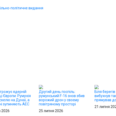
агрожує ядерній
Другий день поспіль:
Біля берегів
і Європи: Румунія
румунський F-16 знов збив
вибухнув та
скелю на Дунаї, а
ворожий дрон у своєму
прямував до
ні зупиняють АЕС
повітряному просторі
21 липня 20
я 2026
25 липня 2026