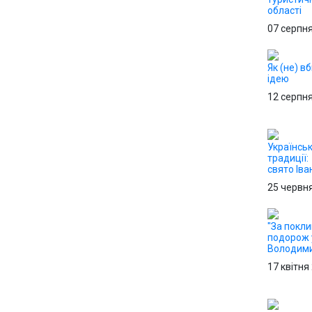
області
07 серпн
Як (не) в
ідею
12 серпн
Українськ
традиції:
свято Іва
25 червн
"За покли
подорож 
Володим
17 квітня