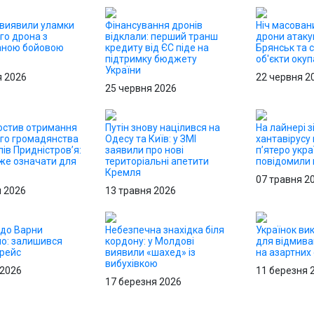
 виявили уламки
Фінансування дронів
Ніч масовани
го дрона з
відклали: перший транш
дрони атаку
аною бойовою
кредиту від ЄС піде на
Брянськ та с
ю
підтримку бюджету
об'єкти окуп
України
я 2026
22 червня 2
25 червня 2026
ростив отримання
Путін знову націлився на
На лайнері з
ого громадянства
Одесу та Київ: у ЗМІ
хантавірусу
ів Придністров’я:
заявили про нові
п’ятеро укра
же означати для
територіальні апетити
повідомили п
Кремля
07 травня 2
я 2026
13 травня 2026
до Варни
Небезпечна знахідка біля
Українок ви
о: залишився
кордону: у Молдові
для відмива
 рейс
виявили «шахед» із
на азартних
вибухівкою
 2026
11 березня 
17 березня 2026