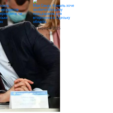
осить
Мая Санду: Кремль хоче
их юристів
зробити Молдову
еревірити, чи
плацдармом для
йське
вторгнення в Одеську
во
область
025
24 вересня 2025