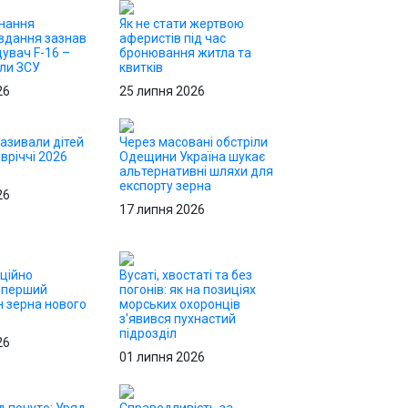
онання
Як не стати жертвою
вдання зазнав
аферистів під час
щувач F-16 –
бронювання житла та
или ЗСУ
квитків
26
25 липня 2026
називали дітей
Через масовані обстріли
вріччі 2026
Одещини Україна шукає
альтернативні шляхи для
експорту зерна
26
17 липня 2026
іційно
Вусаті, хвостаті та без
 перший
погонів: як на позиціях
н зерна нового
морських охоронців
з'явився пухнастий
підрозділ
26
01 липня 2026