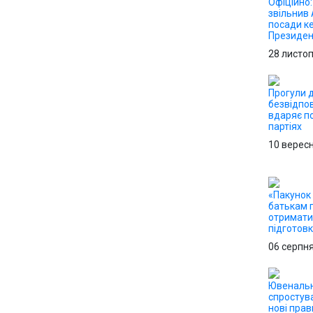
Офіційно
звільнив 
посади ке
Президен
28 листо
Прогули д
безвідпо
вдаряє по
партіях
10 верес
«Пакунок 
батькам 
отримати 
підготов
06 серпн
Ювенальн
спростув
нові прав