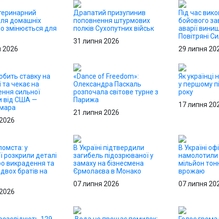
теринарний
Драпатий призупинив
Під час вик
для домашніх
поповнення штурмових
бойового за
що змінюється для
полків Сухопутних військ
аварії вини
в
Повітряні С
31 липня 2026
я 2026
29 липня 20
обить ставку на
«Dance of Freedom»:
Як українці 
ї та чекає на
Олександра Паскаль
у першому пі
ння сильної
розпочала світове турне з
року
и від США —
Парижа
17 липня 20
Хмара
21 липня 2026
 2026
омста: у
В Україні підтвердили
В Україні оф
ї розкрили деталі
загибель підозрюваної у
намолотили
ро викрадення та
замаху на бізнесмена
мільйон тон
двох братів на
Єрмолаєва в Монако
врожаю
07 липня 2026
07 липня 20
 2026