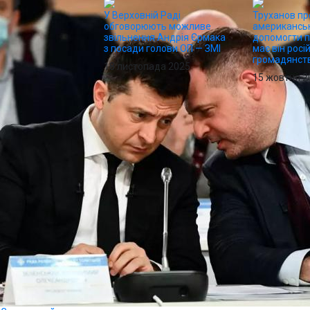
У Верховній Раді
Труханов пр
обговорюють можливе
американськ
звільнення Андрія Єрмака
допомогти п
з посади голови ОП — ЗМІ
має він росі
громадянст
18 листопада 2025
15 жовтня 2