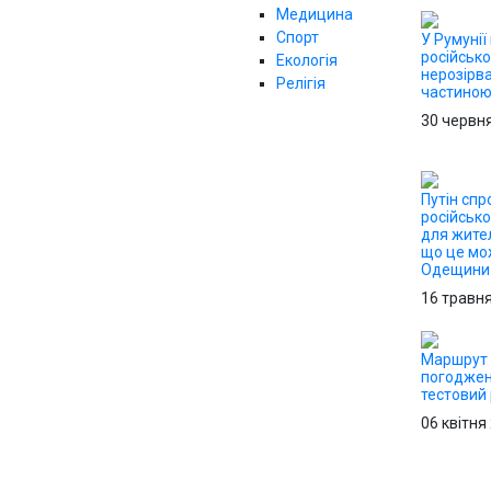
Медицина
Спорт
У Румунії
російсько
Екологія
нерозірв
Релігія
частино
30 червн
Путін сп
російськ
для жител
що це мо
Одещини
16 травн
Маршрут 
погоджен
тестовий
06 квітня