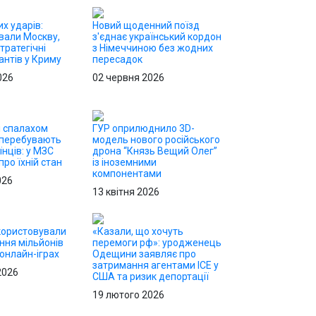
х ударів:
Новий щоденний поїзд
вали Москву,
з'єднає український кордон
тратегічні
з Німеччиною без жодних
антів у Криму
пересадок
026
02 червня 2026
і спалахом
ГУР оприлюднило 3D-
 перебувають
модель нового російського
їнців: у МЗС
дрона “Князь Вещий Олег”
ро їхній стан
із іноземними
компонентами
026
13 квітня 2026
користовували
«Казали, що хочуть
ння мільйонів
перемоги рф»: уродженець
 онлайн-іграх
Одещини заявляє про
затримання агентами ICE у
2026
США та ризик депортації
19 лютого 2026