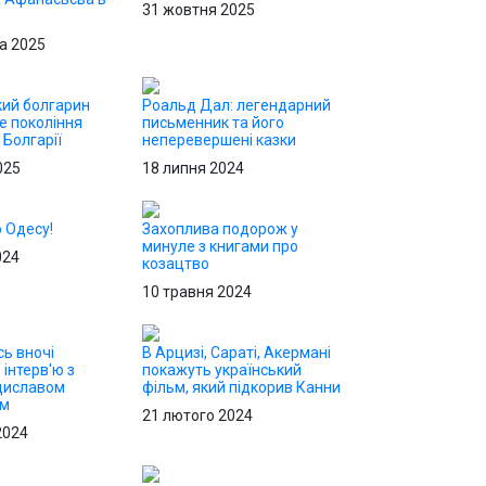
31 жовтня 2025
а 2025
ий болгарин
Роальд Дал: легендарний
е покоління
письменник та його
 Болгарії
неперевершені казки
025
18 липня 2024
о Одесу!
Захоплива подорож у
минуле з книгами про
024
козацтво
10 травня 2024
сь вночі
В Арцизі, Сараті, Акермані
 інтерв'ю з
покажуть український
диславом
фільм, який підкорив Канни
ом
21 лютого 2024
2024