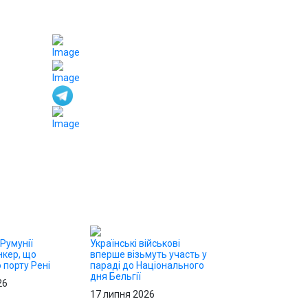
 Румунії
Українські військові
нкер, що
вперше візьмуть участь у
 порту Рені
параді до Національного
дня Бельгії
26
17 липня 2026