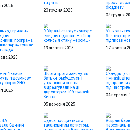
та учнів
проєкт дер
ня 2026
бюджету
23 грудня 2025
03 грудня 2
льярд гривень
В Україні стартує конкурс
У школах по
и для
есе для підлітків — «Якщо
безпеку: пр
сників: програма
колись я стану мером…»
підписав но
 школяра» триває
19 жовтня 2025
17 жовтня 2
стопада
пада 2025
учні 4 класів
Шорти проти закону: як
Скандал у с
муть підсумкову
батьки, омбудсмен і
гімназії: діт
 у формі ЗНО
управління освіти
відправили 
відреагували на дії
під час трив
ня 2025
директорки 109 гімназії
04 вересня 
Києва
05 вересня 2025
 ОВА
Одеса прощається з
Яскраві барв
вала Єдиний
талановитим артистом:
персональна
ний портал
пішов з життя Володимир
Володимира