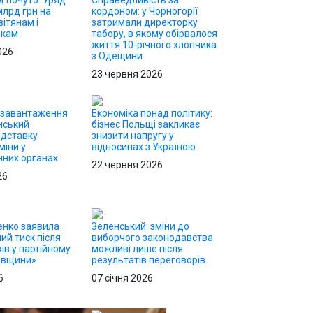
д почуто: Уряд
Справедливість за
млрд грн на
кордоном: у Чорногорії
ітянам і
затримали директорку
икам
табору, в якому обірвалося
життя 10-річного хлопчика
026
з Одещини
23 червня 2026
езавантаження
Економіка понад політику:
нський
бізнес Польщі закликає
ідставку
знизити напругу у
міни у
відносинах з Україною
них органах
22 червня 2026
26
енко заявила
Зеленський: зміни до
ий тиск після
виборчого законодавства
ів у партійному
можливі лише після
ківщини»
результатів переговорів
6
07 січня 2026