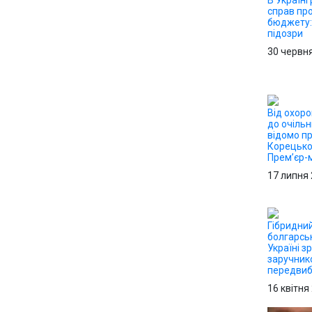
В Україні
справ пр
бюджету:
підозри
30 червн
Від охор
до очільн
відомо пр
Корецько
Прем’єр-м
17 липня
Гібридний
болгарсь
Україні з
заручник
передвиб
16 квітня