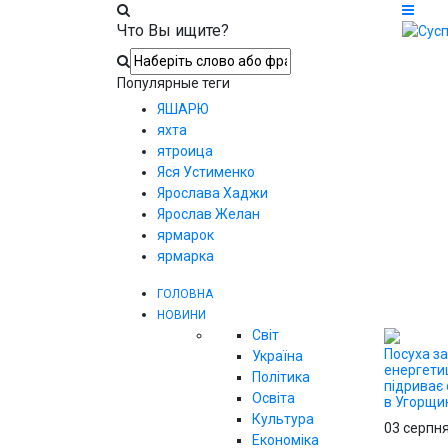
Что Вы ищите?
Популярные теги
ЯШАРЮ
яхта
ятроица
Яся Устименко
Ярослава Хаджи
Ярослав Желан
ярмарок
ярмарка
ГОЛОВНА
НОВИНИ
Світ
Посуха з
Україна
енергетиц
Політика
підриває 
Освіта
в Угорщи
Культура
03 серпн
Економіка