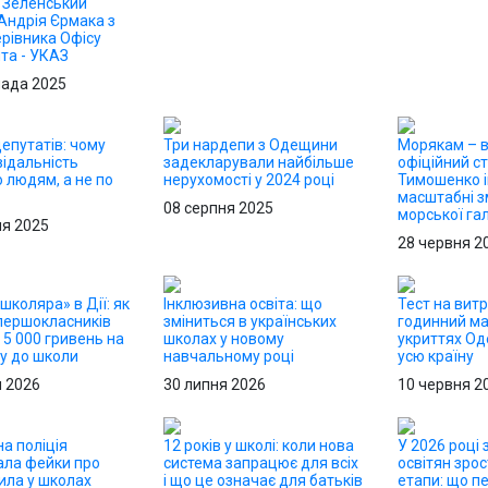
: Зеленський
Андрія Єрмака з
рівника Офісу
та - УКАЗ
пада 2025
епутатів: чому
Три нардепи з Одещини
Морякам – в
відальність
задекларували найбільше
офіційний ст
 людям, а не по
нерухомості у 2024 році
Тимошенко і
масштабні з
08 серпня 2025
морської гал
ня 2025
28 червня 2
школяра» в Дії: як
Інклюзивна освіта: що
Тест на витр
першокласників
зміниться в українських
годинний м
5 000 гривень на
школах у новому
укриттях О
ку до школи
навчальному році
усю країну
я 2026
30 липня 2026
10 червня 2
а поліція
12 років у школі: коли нова
У 2026 році
ала фейки про
система запрацює для всіх
освітян зрос
ила у школах
і що це означає для батьків
етапи: що п