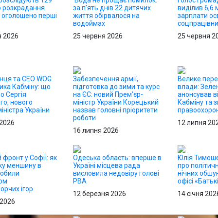
 розслідують 129
Вода не прощає помилок:
Голос грома
о розкрадання
за п’ять днів 22 дитячих
виділив 6,6 
 оголошено перші
життя обірвалося на
зарплати осв
водоймах
соцпрацівн
я 2026
25 червня 2026
25 червня 2
онця та CEO WOG
Забезпечення армії,
Велике пер
ика Кабміну: що
підготовка до зими та курс
влади: Зеле
о Сергія
на ЄС: новий Прем’єр-
анонсував в
го, нового
міністр України Корецький
Кабміну та з
іністра України
назвав головні пріоритети
правоохорон
роботи
 2026
12 липня 20
16 липня 2026
 фронт у Софії: як
Одеська область: вперше в
Юлія Тимош
ку меншину в
Україні місцева рада
про політичн
робили
висловила недовіру голові
нічних обшук
ом
РВА
офісі «Бать
орчих ігор
12 березня 2026
14 січня 202
 2026