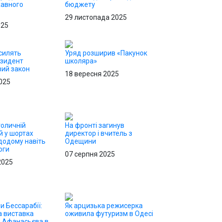
жавного
бюджету
29 листопада 2025
025
силять
Уряд розширив «Пакунок
езидент
школяра»
вий закон
18 вересня 2025
025
толичній
На фронті загинув
ей у шортах
директор і вчитель з
додому навіть
Одещини
оги
07 серпня 2025
2025
и Бессарабії:
Як арцизька режисерка
 виставка
оживила футуризм в Одесі
 Афанасьєва в