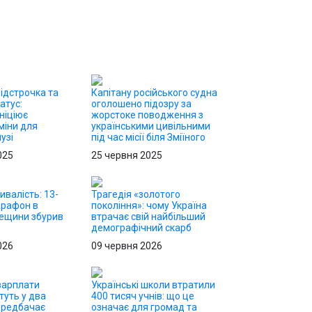
ідстрочка та
Капітану російського судна
атус:
оголошено підозру за
ніціює
жорстоке поводження з
міни для
українськими цивільними
узі
під час місії біля Зміїного
025
25 червня 2025
ивалість: 13-
Трагедія «золотого
арафон в
покоління»: чому Україна
дещини збурив
втрачає свій найбільший
демографічний скарб
026
09 червня 2026
 зарплати
Українські школи втратили
туть у два
400 тисяч учнів: що це
ередбачає
означає для громад та