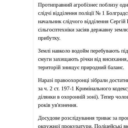
Протиправний агробізнес поблизу одн
слідчі відділення поліції № 1 Болград
начальник слідчого відділення Сергій
сільгосптехніки засіяв державну зем
прибутку.
Землі навколо водойм перебувають пі
смуги захищають річки від висихання,
територій знищує природний баланс.
Наразі правоохоронці зібрали достатнь
за ч. 2 ст. 197-1 Кримінального кодек
ділянки в охоронній зоні). Тепер чоло
років ув'язнення.
Досудове розслідування триває за про
окружної прокуратури. Поліцейські в