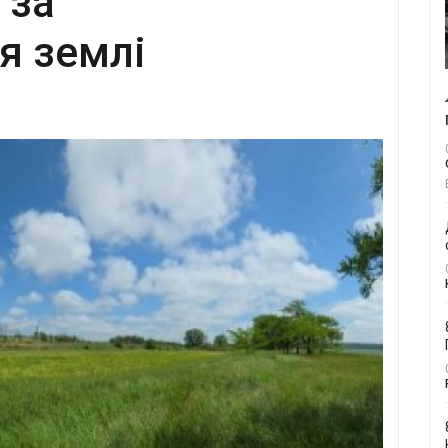
 за
я землі