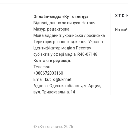
ХТО 
Онлайн-медіа «Кут огляду»
Відповідальна за випуск: Наталя
Мазур, редакторка
На сай
Мова видання: українська / російська
Територія розповсюдження: Україна
Ідентифікатор медіа з Реєстру
суб’єктів у сфері медіа: R40-07148
Контакти редакції:
Телефон:
+380672003160
Email:
kut_o@ukr.net
Адреса: Одеська область, м. Арциз,
вул. Привокзальна, 14
© «Кут огляду», 2026