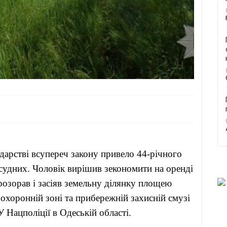
дарстві всупереч закону привело 44-річного
судних. Чоловік вирішив зекономити на оренді
розорав і засіяв земельну ділянку площею
оохоронній зоні та прибережній захисній смузі
У Нацполіції в Одеській області.