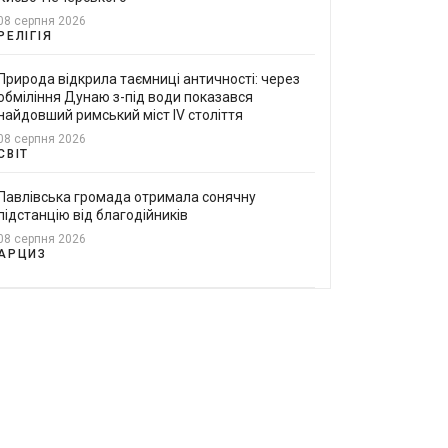
08 серпня 2026
РЕЛІГІЯ
Природа відкрила таємниці античності: через
обміління Дунаю з-під води показався
найдовший римський міст IV століття
08 серпня 2026
СВІТ
Павлівська громада отримала сонячну
підстанцію від благодійників
08 серпня 2026
АРЦИЗ