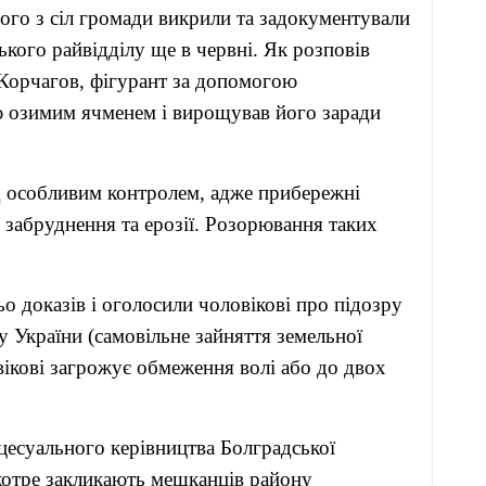
ого з сіл громади викрили та задокументували
ського райвідділу ще в червні. Як розповів
 Корчагов, фігурант за допомогою
лю озимим ячменем і вирощував його заради
д особливим контролем, адже прибережні
 забруднення та ерозії. Розорювання таких
о доказів і оголосили чоловікові про підозру
су України (самовільне зайняття земельної
вікові загрожує обмеження волі або до двох
цесуального керівництва Болградської
котре закликають мешканців району