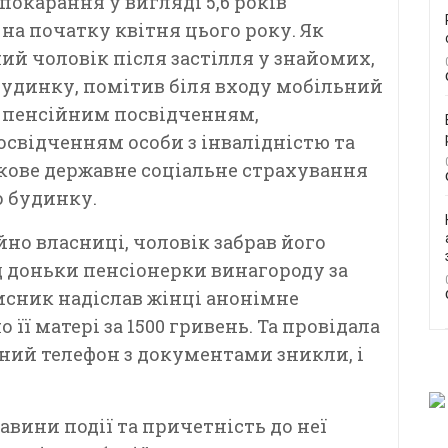
окарання у вигляді 5,6 років
 на початку квітня цього року. Як
ий чоловік після застілля у знайомих,
будинку, помітив біля входу мобільний
: пенсійним посвідченням,
освідченням особи з інвалідністю та
зкове державне соціальне страхування
о будинку.
йно власниці, чоловік забрав його
 доньки пенсіонерки винагороду за
исник надіслав жінці анонімне
її матері за 1500 гривень. Та провідала
ьний телефон з документами зникли, і
вини події та причетність до неї