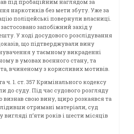
вав під пробаційним наглядом за
ня наркотиків без мети збуту. Уже за
ацію поліцейські повернули власниці.
застосовано запобіжний захід у
шту. У ході досудового розслідування
доказів, що підтверджували вину
инувачення у таємному викраденні
ному в умовах воєнного стану, та
та, вчиненому з корисливих мотивів.
 та ч. 1. ст. 357 Кримінального кодексу
и до суду. Під час судового розгляду
 визнав свою вину, щиро розкаявся та
слідивши отримані матеріали, суд
 вигляді п’яти років і шести місяців