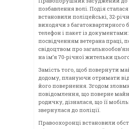
Правопорушник засуджений до п
позбавлення волі. Подія сталася
встановили поліцейські, 32-річн
виходячи з багатоквартирного 
телефон і пакет із документами
посвідченням ветерана праці, п
свідоцтвом про загальнообов’я
на ім’я 70-річної жительки цьог
Замість того, щоб повернути ма
додому, плануючи отримати від
його повернення. Згодом зловм
повідомлення, що поверне майно 
родичку, дізналася, що її мобіл
звернулася до поліції.
Правоохоронці встановили обста