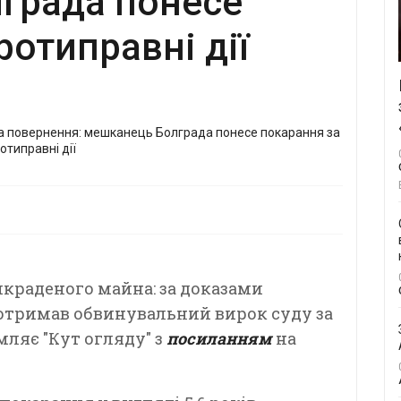
града понесе
ротиправні дії
икраденого майна: за доказами
отримав обвинувальний вирок суду за
мляє "Кут огляду" з
посиланням
на