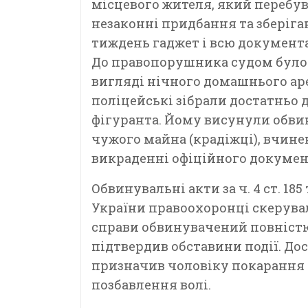
місцевого жителя, який перебу
незаконні придбання та зберіган
тиждень гаджет і всю документ
До правопорушника судом було 
вигляді нічного домашнього аре
поліцейські зібрали достатньо 
фігуранта. Йому висунули обв
чужого майна (крадіжці), вчине
викраденні офіційного докумен
Обвинувальні акти за ч. 4 ст. 185
України правоохоронці скерувал
справи обвинувачений повністю
підтвердив обставини події. До
призначив чоловіку покарання у
позбавлення волі.