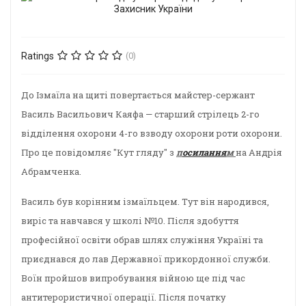
Ratings
(0)
До Ізмаїла на щиті повертається майстер-сержант
Василь Васильович Каяфа — старший стрілець 2-го
відділення охорони 4-го взводу охорони роти охорони.
Про це повідомляє "Кут гляду" з
п
осилання
м
на Андрія
Абрамченка.
Василь був корінним ізмаїльцем. Тут він народився,
виріс та навчався у школі №10. Після здобуття
професійної освіти обрав шлях служіння Україні та
приєднався до лав Державної прикордонної служби.
Воїн пройшов випробування війною ще під час
антитерористичної операції. Після початку