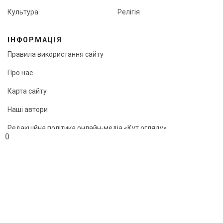
Культура
Релігія
ІНФОРМАЦІЯ
Правила використання сайту
Про нас
Карта сайту
Наші автори
Редакційна політика онлайн-медіа «Кут огляду»
0
© «Кут огляду», 2026
Передрук матеріалів можливий лише з активним посиланням
на сайт.
"Webcreator ©"