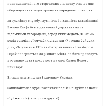
повномасштабного вторгнення він знову став до лав
оборонців та захищав країну на передових позиціях.
За сумлінну службу, мужність і відданість Батьківщині
Василь Каяфа був відзначений державними та
відомчими нагородами, серед яких медаль ДПСУ «15
років сумлінної служби», відзнаки «Учасник бойових
дій», «За участь в АТО» та «Ветеран війни». Незабаром
Герой повернеться до рідного міста, де його проведуть
в останню путь і поховають на Алеї Слави Нового
цвинтаря.
Вічна пам’ять і шана Захиснику України.
Залишайтеся в курсі важливих подій! Слідуйте за нами:
✅ у
faceboo
k (та запроси друзів!)