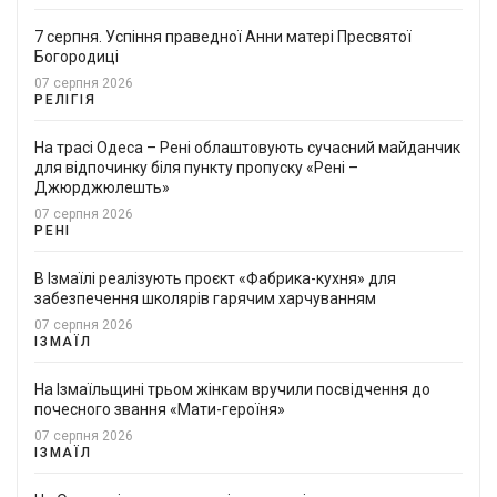
7 серпня. Успіння праведної Анни матері Пресвятої
Богородиці
07 серпня 2026
РЕЛІГІЯ
На трасі Одеса – Рені облаштовують сучасний майданчик
для відпочинку біля пункту пропуску «Рені –
Джюрджюлешть»
07 серпня 2026
РЕНІ
В Ізмаїлі реалізують проєкт «Фабрика-кухня» для
забезпечення школярів гарячим харчуванням
07 серпня 2026
ІЗМАЇЛ
На Ізмаїльщині трьом жінкам вручили посвідчення до
почесного звання «Мати-героїня»
07 серпня 2026
ІЗМАЇЛ