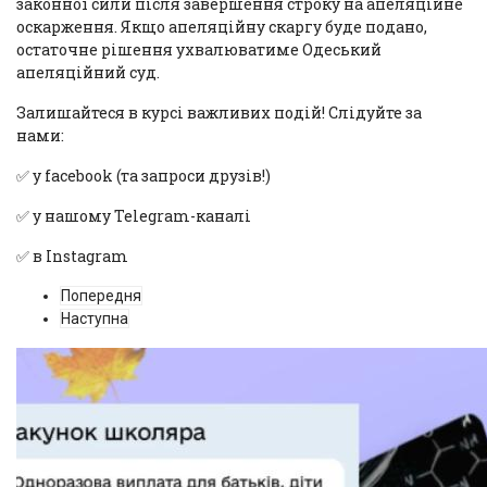
законної сили після завершення строку на апеляційне
оскарження. Якщо апеляційну скаргу буде подано,
остаточне рішення ухвалюватиме Одеський
апеляційний суд.
Залишайтеся в курсі важливих подій! Слідуйте за
нами:
✅ у
faceboo
k (та запроси друзів!)
✅ у нашому
Telegram
-каналі
✅ в I
nstagram
Попередня
Наступна