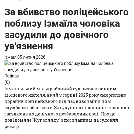
За вбивство поліцейського
поблизу Ізмаїла чоловіка
засудили до довічного
ув'язнення
Ізмаїл
05 липня 2026
Ratings
(0)
Ізмаїльський міськрайонний суд визнав винним
місцевого жителя, який у серпні 2025 року смертельно
поранив поліцейського під час виконання ним
службових обов'язків. За сукупністю злочинів чоловіка
засуджено до довічного позбавлення волі. Про це
повідомляє "Кут огляду" з
посиланням
на судовий
реєстр.