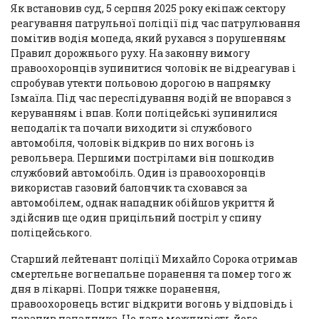
Як встановив суд, 5 серпня 2025 року екіпаж сектору
реагування патрульної поліції під час патрулювання
помітив водія мопеда, який рухався з порушенням
Правил дорожнього руху. На законну вимогу
правоохоронців зупинитися чоловік не відреагував і
спробував утекти польовою дорогою в напрямку
Ізмаїла. Під час переслідування водій не впорався з
керуванням і впав. Коли поліцейські зупинилися
неподалік та почали виходити зі службового
автомобіля, чоловік відкрив по них вогонь із
револьвера. Першими пострілами він пошкодив
службовий автомобіль. Один із правоохоронців
використав газовий балончик та сховався за
автомобілем, однак нападник обійшов укриття й
здійснив ще один прицільний постріл у спину
поліцейського.
Старший лейтенант поліції Михайло Сорока отримав
смертельне вогнепальне поранення та помер того ж
дня в лікарні. Попри тяжке поранення,
правоохоронець встиг відкрити вогонь у відповідь і
поранив нападника. Це дало можливість його