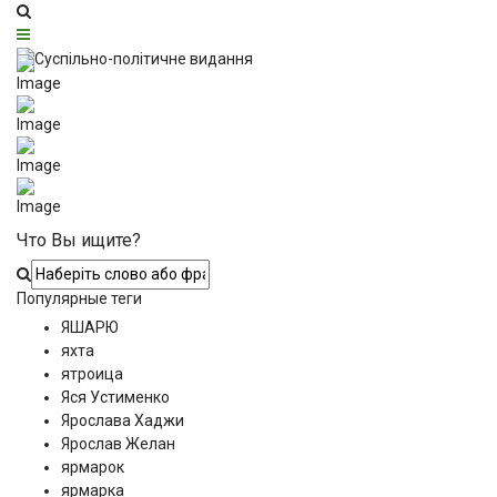
Что Вы ищите?
Популярные теги
ЯШАРЮ
яхта
ятроица
Яся Устименко
Ярослава Хаджи
Ярослав Желан
ярмарок
ярмарка