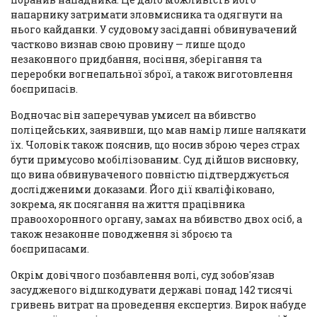
напарнику затримати зловмисника та одягнути на
нього кайданки. У судовому засіданні обвинувачений
частково визнав свою провину — лише щодо
незаконного придбання, носіння, зберігання та
переробки вогнепальної зброї, а також виготовлення
боєприпасів.
Водночас він заперечував умисел на вбивство
поліцейських, заявивши, що мав намір лише налякати
їх. Чоловік також пояснив, що носив зброю через страх
бути примусово мобілізованим. Суд дійшов висновку,
що вина обвинуваченого повністю підтверджується
дослідженими доказами. Його дії кваліфіковано,
зокрема, як посягання на життя працівника
правоохоронного органу, замах на вбивство двох осіб, а
також незаконне поводження зі зброєю та
боєприпасами.
Окрім довічного позбавлення волі, суд зобов'язав
засудженого відшкодувати державі понад 142 тисячі
гривень витрат на проведення експертиз. Вирок набуде