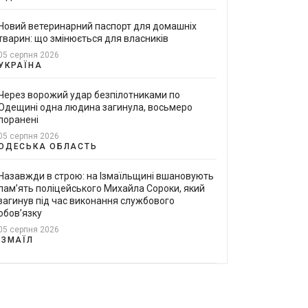
Новий ветеринарний паспорт для домашніх
тварин: що змінюється для власників
05 серпня 2026
УКРАЇНА
Через ворожий удар безпілотниками по
Одещині одна людина загинула, восьмеро
поранені
05 серпня 2026
ОДЕСЬКА ОБЛАСТЬ
Назавжди в строю: на Ізмаїльщині вшановують
пам’ять поліцейського Михайла Сороки, який
загинув під час виконання службового
обов’язку
05 серпня 2026
ІЗМАЇЛ