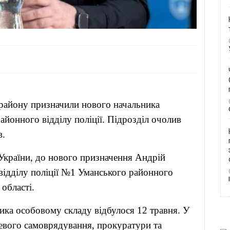
 району призначили нового начальника
айонного відділу поліції. Підрозділ очолив
в.
України, до нового призначення Андрій
відділу поліції №1 Уманського районного
області.
ика особовому складу відбулося 12 травня. У
цевого самоврядування, прокуратури та