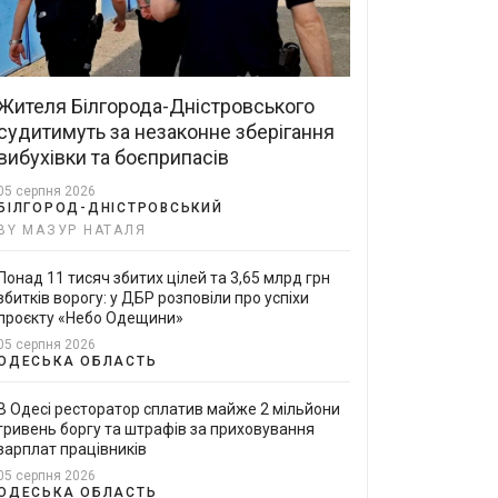
Жителя Білгорода-Дністровського
судитимуть за незаконне зберігання
вибухівки та боєприпасів
05 серпня 2026
БІЛГОРОД-ДНІСТРОВСЬКИЙ
BY МАЗУР НАТАЛЯ
Понад 11 тисяч збитих цілей та 3,65 млрд грн
збитків ворогу: у ДБР розповіли про успіхи
проєкту «Небо Одещини»
05 серпня 2026
ОДЕСЬКА ОБЛАСТЬ
В Одесі ресторатор сплатив майже 2 мільйони
гривень боргу та штрафів за приховування
зарплат працівників
05 серпня 2026
ОДЕСЬКА ОБЛАСТЬ