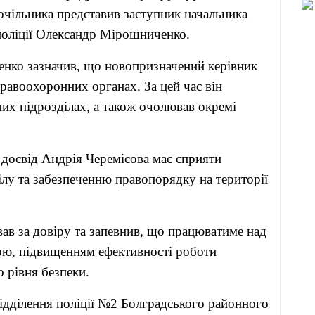
 очільника представив заступник начальника
поліції Олександр Мірошниченко.
нко зазначив, що новопризначений керівник
равоохоронних органах. За цей час він
их підрозділах, а також очолював окремі
 досвід Андрія Черемісова має сприяти
ілу та забезпеченню правопорядку на території
ав за довіру та запевнив, що працюватиме над
дою, підвищенням ефективності роботи
 рівня безпеки.
ідділення поліції №2 Болградського районного