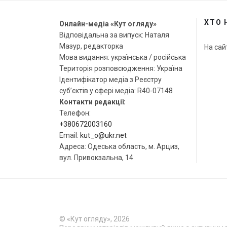
ХТО 
Онлайн-медіа «Кут огляду»
Відповідальна за випуск: Наталя
Мазур, редакторка
На сай
Мова видання: українська / російська
Територія розповсюдження: Україна
Ідентифікатор медіа з Реєстру
суб’єктів у сфері медіа: R40-07148
Контакти редакції:
Телефон:
+380672003160
Email:
kut_o@ukr.net
Адреса: Одеська область, м. Арциз,
вул. Привокзальна, 14
© «Кут огляду», 2026