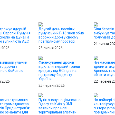
агрожує ядерній
Другий день поспіль:
Біля берегів
і Європи: Румунія
румунський F-16 знов збив
вибухнув та
скелю на Дунаї, а
ворожий дрон у своєму
прямував до
ні зупиняють АЕС
повітряному просторі
21 липня 20
я 2026
25 липня 2026
 виявили уламки
Фінансування дронів
Ніч масовани
го дрона з
відклали: перший транш
дрони атаку
аною бойовою
кредиту від ЄС піде на
Брянськ та с
ю
підтримку бюджету
об'єкти окуп
України
я 2026
22 червня 2
25 червня 2026
ростив отримання
Путін знову націлився на
На лайнері з
ого громадянства
Одесу та Київ: у ЗМІ
хантавірусу
ів Придністров’я:
заявили про нові
п’ятеро укра
же означати для
територіальні апетити
повідомили п