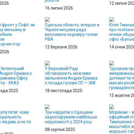
роботи
 2026
12 липня 20
16 липня 2026
 фронт у Софії: як
Одеська область: вперше в
Юлія Тимош
ку меншину в
Україні місцева рада
про політичн
робили
висловила недовіру голові
нічних обшук
ом
РВА
офісі «Бать
орчих ігор
12 березня 2026
14 січня 202
 2026
: Зеленський
У Верховній Раді
Труханов пр
Андрія Єрмака з
обговорюють можливе
американськ
рівника Офісу
звільнення Андрія Єрмака
допомогти п
та - УКАЗ
з посади голови ОП — ЗМІ
має він росі
громадянст
пада 2025
18 листопада 2025
15 жовтня 2
епутатів: чому
Три нардепи з Одещини
Морякам – в
відальність
задекларували найбільше
офіційний ст
 людям, а не по
нерухомості у 2024 році
Тимошенко і
масштабні з
08 серпня 2025
морської гал