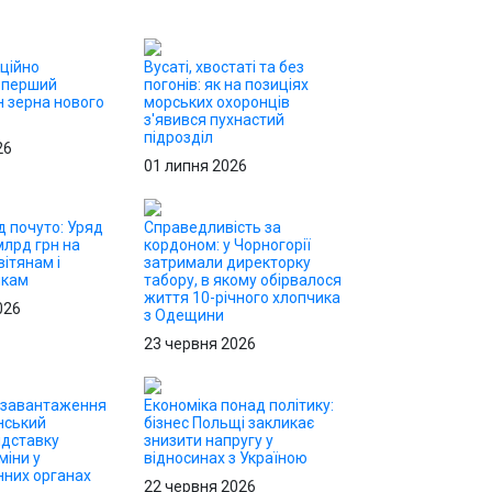
іційно
Вусаті, хвостаті та без
 перший
погонів: як на позиціях
н зерна нового
морських охоронців
з'явився пухнастий
підрозділ
26
01 липня 2026
д почуто: Уряд
Справедливість за
млрд грн на
кордоном: у Чорногорії
ітянам і
затримали директорку
икам
табору, в якому обірвалося
життя 10-річного хлопчика
026
з Одещини
23 червня 2026
езавантаження
Економіка понад політику:
нський
бізнес Польщі закликає
ідставку
знизити напругу у
міни у
відносинах з Україною
них органах
22 червня 2026