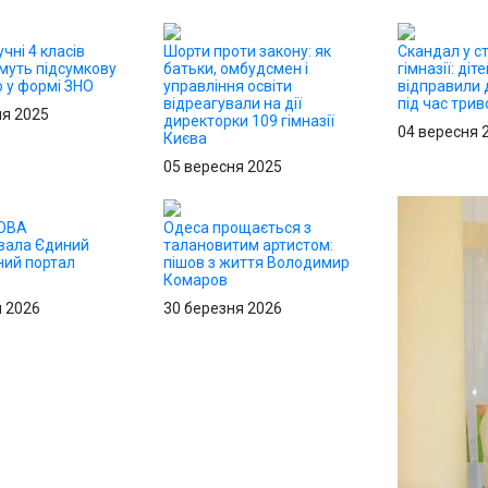
учні 4 класів
Шорти проти закону: як
Скандал у с
муть підсумкову
батьки, омбудсмен і
гімназії: діт
 у формі ЗНО
управління освіти
відправили 
відреагували на дії
під час трив
ня 2025
директорки 109 гімназії
04 вересня 
Києва
05 вересня 2025
 ОВА
Одеса прощається з
вала Єдиний
талановитим артистом:
ний портал
пішов з життя Володимир
Комаров
я 2026
30 березня 2026