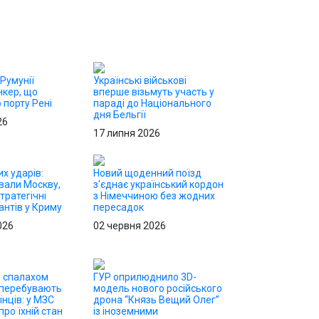
 Румунії
Українські військові
нкер, що
вперше візьмуть участь у
 порту Рені
параді до Національного
дня Бельгії
26
17 липня 2026
х ударів:
Новий щоденний поїзд
вали Москву,
з'єднає український кордон
тратегічні
з Німеччиною без жодних
антів у Криму
пересадок
026
02 червня 2026
і спалахом
ГУР оприлюднило 3D-
 перебувають
модель нового російського
їнців: у МЗС
дрона “Князь Вещий Олег”
ро їхній стан
із іноземними