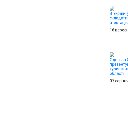
В Україні 
складати
атестацію
16 верес
Одеська
презенту
туристич
області
07 серпн