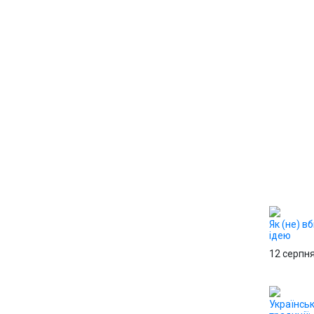
Як (не) в
ідею
12 серпн
Українськ