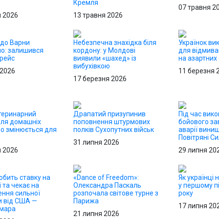
Кремля
07 травня 2
я 2026
13 травня 2026
до Варни
Небезпечна знахідка біля
Українок ви
о: залишився
кордону: у Молдові
для відмива
 рейс
виявили «шахед» із
на азартних
вибухівкою
 2026
11 березня 
17 березня 2026
теринарний
Драпатий призупинив
Під час вик
для домашніх
поповнення штурмових
бойового за
що змінюється для
полків Сухопутних військ
аварії вини
в
Повітряні С
31 липня 2026
я 2026
29 липня 20
обить ставку на
«Dance of Freedom»:
Як українці 
ї та чекає на
Олександра Паскаль
у першому пі
ння сильної
розпочала світове турне з
року
и від США —
Парижа
17 липня 20
Хмара
21 липня 2026