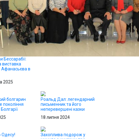
и Бессарабії:
 виставка
 Афанасьєва в
а 2025
ий болгарин
Роальд Дал: легендарний
е покоління
письменник та його
 Болгарії
неперевершені казки
025
18 липня 2024
о Одесу!
Захоплива подорож у