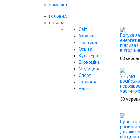
ярмарка
ГОЛОВНА
НОВИНИ
Світ
Посуха з
Україна
енергетиц
Політика
підриває 
Освіта
в Угорщи
Культура
03 серпн
Економіка
Медицина
Спорт
У Румунії
російсько
Екологія
нерозірв
Релігія
частино
30 червн
Путін сп
російськ
для жител
що це мо