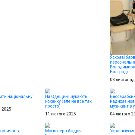
Яскраві барв
персональна
Володимира
Болграді
03 листопад
бити національну
На Одещині шукають
Бессарабськ
коханку (але не все так
надихає нов
просто)
музикантів у
я 2025
11 лютого 2025
04 лютого 2
і звичаї та
Магія пера Андрія
Українізуєм