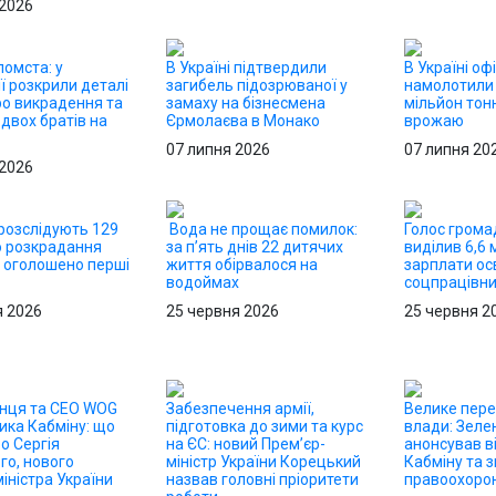
 2026
омста: у
В Україні підтвердили
В Україні оф
ї розкрили деталі
загибель підозрюваної у
намолотили
ро викрадення та
замаху на бізнесмена
мільйон тон
двох братів на
Єрмолаєва в Монако
врожаю
07 липня 2026
07 липня 20
 2026
 розслідують 129
Вода не прощає помилок:
Голос грома
о розкрадання
за п’ять днів 22 дитячих
виділив 6,6 
 оголошено перші
життя обірвалося на
зарплати осв
водоймах
соцпрацівн
я 2026
25 червня 2026
25 червня 2
онця та CEO WOG
Забезпечення армії,
Велике пер
ика Кабміну: що
підготовка до зими та курс
влади: Зеле
о Сергія
на ЄС: новий Прем’єр-
анонсував в
го, нового
міністр України Корецький
Кабміну та з
іністра України
назвав головні пріоритети
правоохорон