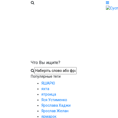
Что Вы ищите?
Популярные теги
ЯШАРЮ
яхта
ятроица
Яся Устименко
Ярослава Хаджи
Ярослав Желан
ярмарок