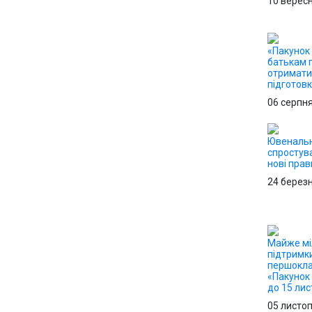
10 верес
«Пакунок 
батькам 
отримати 
підготов
06 серпн
Ювенальн
спростув
нові прав
24 берез
Майже мі
підтримк
першокла
«Пакунок
до 15 ли
05 листо