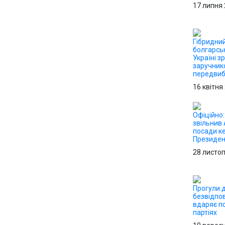
17 липня
Гібридний
болгарсь
Україні з
заручник
передвиб
16 квітня
Офіційно
звільнив 
посади ке
Президен
28 листо
Прогули д
безвідпо
вдаряє по
партіях