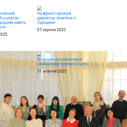
толичній
На фронті загинув
ей у шортах
директор і вчитель з
додому навіть
Одещини
оги
07 серпня 2025
2025
Як арцизька режисерка
оживила футуризм в Одесі
31 жовтня 2025