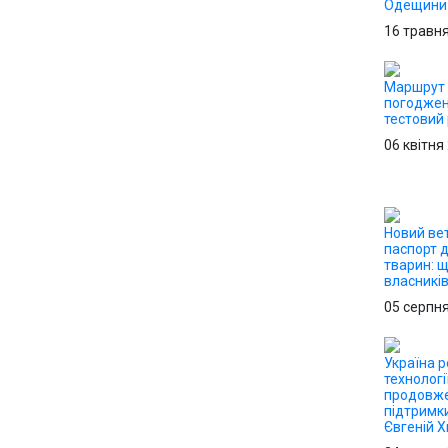
Одещини
16 травн
Маршрут 
погоджен
тестовий
06 квітня
Новий ве
паспорт 
тварин: 
власникі
05 серпн
Україна р
технологі
продовже
підтримк
Євгеній 