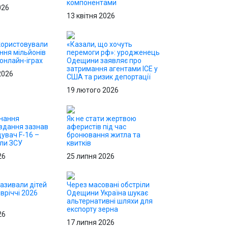
компонентами
026
13 квітня 2026
користовували
«Казали, що хочуть
ння мільйонів
перемоги рф»: уродженець
 онлайн-іграх
Одещини заявляє про
затримання агентами ICE у
2026
США та ризик депортації
19 лютого 2026
онання
Як не стати жертвою
вдання зазнав
аферистів під час
щувач F-16 –
бронювання житла та
или ЗСУ
квитків
26
25 липня 2026
називали дітей
Через масовані обстріли
вріччі 2026
Одещини Україна шукає
альтернативні шляхи для
експорту зерна
26
17 липня 2026