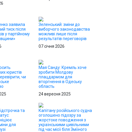
26
енко заявила
Зеленський: зміни до
ий тиск після
виборчого законодавства
ів у партійному
можливі лише після
ківщини»
результатів переговорів
6
07 січня 2026
осить
Мая Санду: Кремль хоче
их юристів
зробити Молдову
еревірити, чи
плацдармом для
йське
вторгнення в Одеську
во
область
025
24 вересня 2025
ідстрочка та
Капітану російського судна
атус:
оголошено підозру за
ніціює
жорстоке поводження з
міни для
українськими цивільними
узі
під час місії біля Зміїного