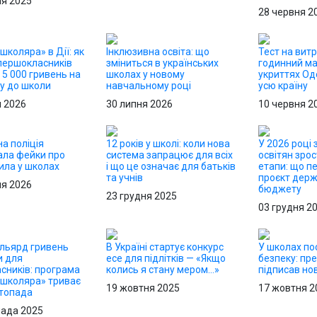
ня 2025
28 червня 2
школяра» в Дії: як
Інклюзивна освіта: що
Тест на витр
першокласників
зміниться в українських
годинний м
5 000 гривень на
школах у новому
укриттях О
ку до школи
навчальному році
усю країну
я 2026
30 липня 2026
10 червня 2
а поліція
12 років у школі: коли нова
У 2026 році
ала фейки про
система запрацює для всіх
освітян зрос
ила у школах
і що це означає для батьків
етапи: що п
та учнів
проєкт дер
ня 2026
бюджету
23 грудня 2025
03 грудня 2
льярд гривень
В Україні стартує конкурс
У школах по
и для
есе для підлітків — «Якщо
безпеку: пр
сників: програма
колись я стану мером…»
підписав но
 школяра» триває
19 жовтня 2025
17 жовтня 2
стопада
пада 2025