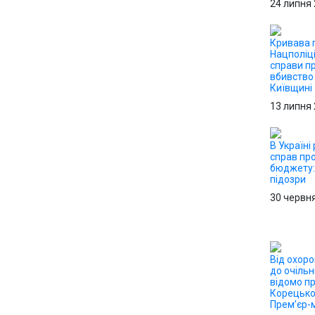
24 липня
Кривава п
Нацполіці
справи п
вбивство 
Київщині
13 липня
В Україні
справ пр
бюджету:
підозри
30 червн
Від охор
до очільн
відомо пр
Корецько
Прем’єр-м