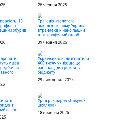
025
25 червня 2025
ивалість: 13-
Трагедія «золотого
арафон в
покоління»: чому Україна
дещини збурив
втрачає свій найбільший
демографічний скарб
026
09 червня 2026
 зарплати
Українські школи втратили
туть у два
400 тисяч учнів: що це
ередбачає
означає для громад та
жавного
бюджету
29 листопада 2025
025
силять
Уряд розширив «Пакунок
езидент
школяра»
вий закон
18 вересня 2025
025