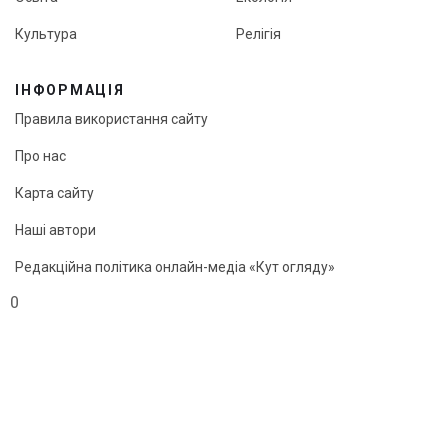
Культура
Релігія
ІНФОРМАЦІЯ
Правила використання сайту
Про нас
Карта сайту
Наші автори
Редакційна політика онлайн-медіа «Кут огляду»
0
© «Кут огляду», 2026
Передрук матеріалів можливий лише з активним посиланням
на сайт.
"Webcreator ©"