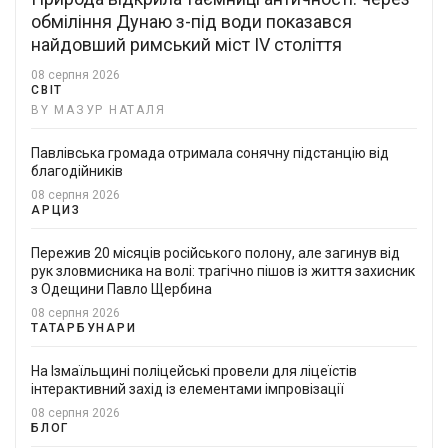
обміління Дунаю з-під води показався
найдовший римський міст IV століття
08 серпня 2026
СВІТ
BY МАЗУР НАТАЛЯ
Павлівська громада отримала сонячну підстанцію від
благодійників
08 серпня 2026
АРЦИЗ
Пережив 20 місяців російського полону, але загинув від
рук зловмисника на волі: трагічно пішов із життя захисник
з Одещини Павло Щербина
08 серпня 2026
ТАТАРБУНАРИ
На Ізмаїльщині поліцейські провели для ліцеїстів
інтерактивний захід із елементами імпровізації
08 серпня 2026
БЛОГ