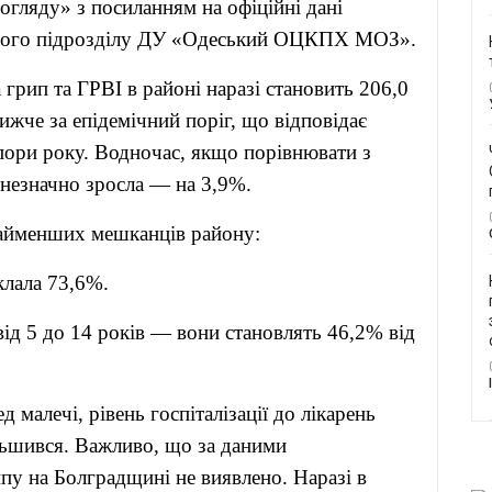
огляду» з посиланням на офіційні дані
еного підрозділу ДУ «Одеський ОЦКПХ МОЗ».
грип та ГРВІ в районі наразі становить 206,0
ижче за епідемічний поріг, що відповідає
пори року. Водночас, якщо порівнювати з
 незначно зросла — на 3,9%.
найменших мешканців району:
клала 73,6%.
ід 5 до 14 років — вони становлять 46,2% від
 малечі, рівень госпіталізації до лікарень
льшився. Важливо, що за даними
рипу на Болградщині не виявлено. Наразі в