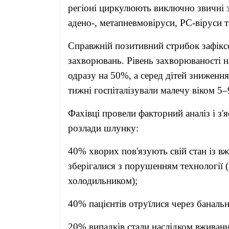
регіоні циркулюють виключно звичні за
адено-, метапневмовіруси, РС-віруси т
Справжній позитивний стрибок зафік
захворювань. Рівень захворюваності на
одразу на 50%, а серед дітей зниженн
тижні госпіталізували малечу віком 5–9
Фахівці провели факторний аналіз і з
розлади шлунку:
40% хворих пов'язують свій стан із в
зберігалися з порушенням технології 
холодильником);
40% пацієнтів отруїлися через банальн
20% випадків стали наслідком вживанн