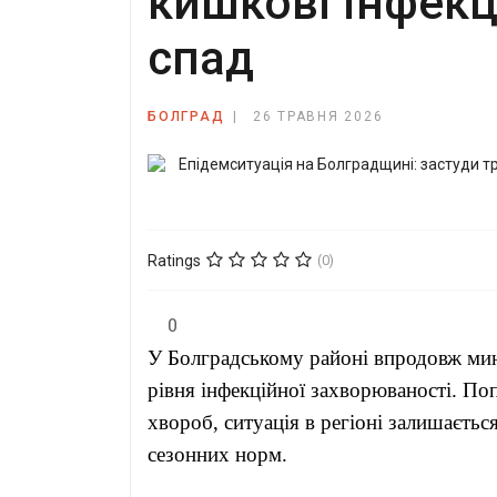
кишкові інфекц
спад
БОЛГРАД
26 ТРАВНЯ 2026
Ratings
(0)
0
У Болградському районі впродовж мин
рівня інфекційної захворюваності. По
хвороб, ситуація в регіоні залишаєть
сезонних норм.