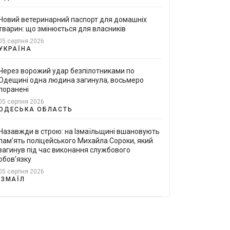
Новий ветеринарний паспорт для домашніх
тварин: що змінюється для власників
05 серпня 2026
УКРАЇНА
Через ворожий удар безпілотниками по
Одещині одна людина загинула, восьмеро
поранені
05 серпня 2026
ОДЕСЬКА ОБЛАСТЬ
Назавжди в строю: на Ізмаїльщині вшановують
пам’ять поліцейського Михайла Сороки, який
загинув під час виконання службового
обов’язку
05 серпня 2026
ІЗМАЇЛ