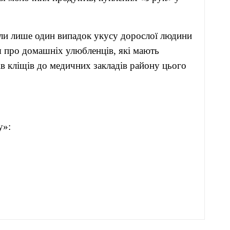
вали лише один випадок укусу дорослої людини
 про домашніх улюбленців, які мають
ів кліщів до медичних закладів району цього
«Кут огляду»: