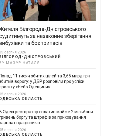
Жителя Білгорода-Дністровського
судитимуть за незаконне зберігання
вибухівки та боєприпасів
05 серпня 2026
БІЛГОРОД-ДНІСТРОВСЬКИЙ
BY МАЗУР НАТАЛЯ
Понад 11 тисяч збитих цілей та 3,65 млрд грн
збитків ворогу: у ДБР розповіли про успіхи
проєкту «Небо Одещини»
05 серпня 2026
ОДЕСЬКА ОБЛАСТЬ
В Одесі ресторатор сплатив майже 2 мільйони
гривень боргу та штрафів за приховування
зарплат працівників
05 серпня 2026
ОДЕСЬКА ОБЛАСТЬ