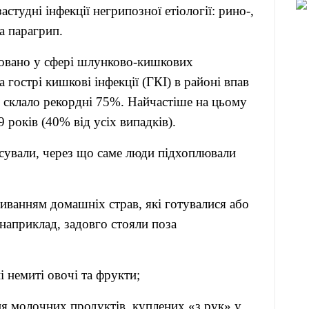
студні інфекції негрипозної етіології: рино-,
а парагрип.
совано у сфері шлунково-кишкових
 гострі кишкові інфекції (ГКІ) в районі впав
я склало рекордні 75%. Найчастіше на цьому
 років (40% від усіх випадків).
'ясували, через що саме люди підхоплювали
живанням домашніх страв, які готувалися або
(наприклад, задовго стояли поза
і немиті овочі та фрукти;
я молочних продуктів, куплених «з рук» у