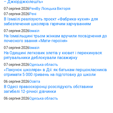
– Джюрджюлешть»
07 серпня 2026
Рені
By Лісецька Вікторія
07 серпня 2026
Рені
В Ізмаїлі реалізують проєкт «Фабрика-кухня» для
забезпечення школярів гарячим харчуванням
07 серпня 2026
Ізмаїл
На Ізмаїльщині трьом жінкам вручили посвідчення до
почесного звання «Мати-героїня»
07 серпня 2026
Ізмаїл
На Одещині легковик злетів у кювет і перекинувся:
рятувальники деблокували пасажирку
07 серпня 2026
Одеська область
«Пакунок школяра» в Дії: як батькам першокласників
отримати 5 000 гривень на підготовку до школи
06 серпня 2026
Освіта
В Одесі правоохоронці розслідують обставини
загибелі 12-річної дівчинки
06 серпня 2026
Одеська область