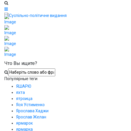
Что Вы ищите?
Популярные теги
ЯШАРЮ
яхта
ятроица
Яся Устименко
Ярослава Хаджи
Ярослав Желан
ярмарок
ярмарка