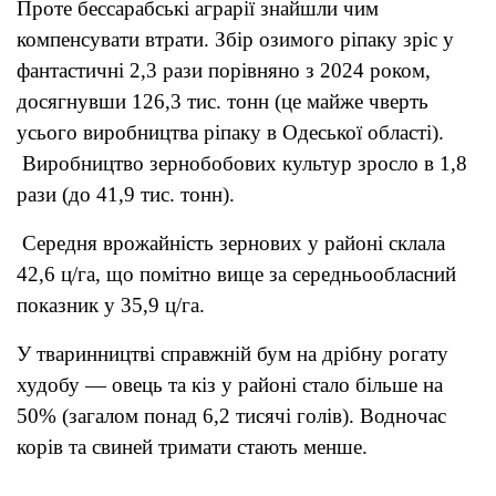
Проте бессарабські аграрії знайшли чим
компенсувати втрати. Збір озимого ріпаку зріс у
фантастичні 2,3 рази порівняно з 2024 роком,
досягнувши 126,3 тис. тонн (це майже чверть
усього виробництва ріпаку в Одеської області).
Виробництво зернобобових культур зросло в 1,8
рази (до 41,9 тис. тонн).
Середня врожайність зернових у районі склала
42,6 ц/га, що помітно вище за середньообласний
показник у 35,9 ц/га.
У тваринництві справжній бум на дрібну рогату
худобу — овець та кіз у районі стало більше на
50% (загалом понад 6,2 тисячі голів). Водночас
корів та свиней тримати стають менше.