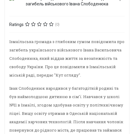
Ratings
(0)
Ізмаїльська громада з глибоким сумом повідомила про
загибель українського військового Івана Васильовича
Слободенюка, який віддав життя за незалежність та
свободу України. Про це повідомили в Ізмаїльській
міській раді, передає "Кут огляду".
Іван Слободенюк народився у багатодітній родині та
був наймолодшою дитиною в сім’ї. Навчався у школі
№11 в Ізмаїлі, згодом здобував освіту у політехнічному
ліцеї. Вищу освіту отримав в Одеській національній
академії харчових технологій. Після навчання чоловік
повернувся до рідного міста, де працював та займався