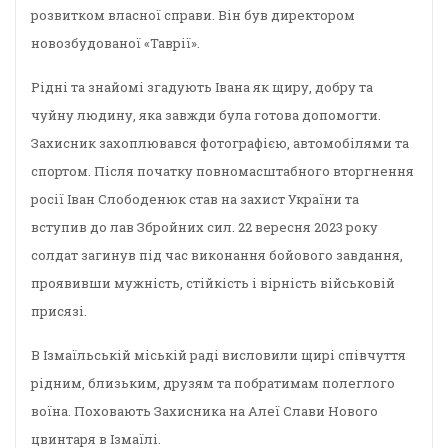
розвитком власної справи. Він був директором
новозбудованої «Таврії».
Рідні та знайомі згадують Івана як щиру, добру та
чуйну людину, яка завжди була готова допомогти.
Захисник захоплювався фотографією, автомобілями та
спортом. Після початку повномасштабного вторгнення
росії Іван Слободенюк став на захист України та
вступив до лав Збройних сил. 22 вересня 2023 року
солдат загинув під час виконання бойового завдання,
проявивши мужність, стійкість і вірність військовій
присязі.
В Ізмаїльській міській раді висловили щирі співчуття
рідним, близьким, друзям та побратимам полеглого
воїна. Поховають Захисника на Алеї Слави Нового
цвинтаря в Ізмаїлі.