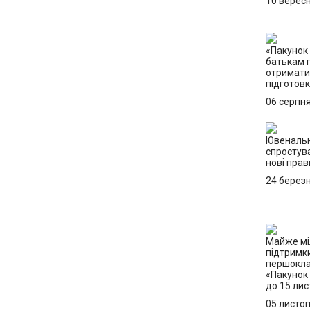
10 верес
«Пакунок 
батькам 
отримати 
підготов
06 серпн
Ювенальн
спростув
нові прав
24 берез
Майже мі
підтримк
першокла
«Пакунок
до 15 ли
05 листо