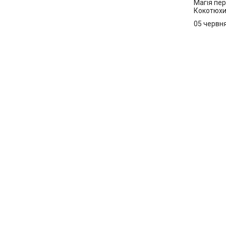
Магія пер
Кокотюх
05 червн