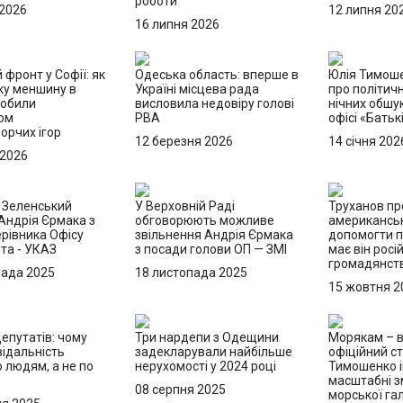
роботи
 2026
12 липня 20
16 липня 2026
 фронт у Софії: як
Одеська область: вперше в
Юлія Тимош
ку меншину в
Україні місцева рада
про політичн
робили
висловила недовіру голові
нічних обшук
ом
РВА
офісі «Бать
орчих ігор
12 березня 2026
14 січня 202
 2026
: Зеленський
У Верховній Раді
Труханов пр
Андрія Єрмака з
обговорюють можливе
американськ
рівника Офісу
звільнення Андрія Єрмака
допомогти п
та - УКАЗ
з посади голови ОП — ЗМІ
має він росі
громадянст
пада 2025
18 листопада 2025
15 жовтня 2
епутатів: чому
Три нардепи з Одещини
Морякам – в
відальність
задекларували найбільше
офіційний ст
 людям, а не по
нерухомості у 2024 році
Тимошенко і
масштабні з
08 серпня 2025
морської гал