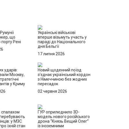
 Румунії
Українські військові
нкер, що
вперше візьмуть участь у
 порту Рені
параді до Національного
дня Бельгії
26
17 липня 2026
х ударів:
Новий щоденний поїзд
вали Москву,
з'єднає український кордон
тратегічні
з Німеччиною без жодних
антів у Криму
пересадок
026
02 червня 2026
і спалахом
ГУР оприлюднило 3D-
 перебувають
модель нового російського
їнців: у МЗС
дрона “Князь Вещий Олег”
ро їхній стан
із іноземними