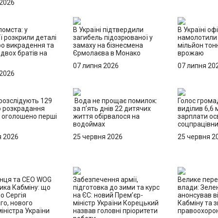
 2026
омста: у
В Україні підтвердили
В Україні оф
ї розкрили деталі
загибель підозрюваної у
намолотили
ро викрадення та
замаху на бізнесмена
мільйон тон
двох братів на
Єрмолаєва в Монако
врожаю
07 липня 2026
07 липня 20
 2026
 розслідують 129
Вода не прощає помилок:
Голос грома
о розкрадання
за п’ять днів 22 дитячих
виділив 6,6 
 оголошено перші
життя обірвалося на
зарплати осв
водоймах
соцпрацівн
я 2026
25 червня 2026
25 червня 2
онця та CEO WOG
Забезпечення армії,
Велике пер
ика Кабміну: що
підготовка до зими та курс
влади: Зеле
о Сергія
на ЄС: новий Прем’єр-
анонсував в
го, нового
міністр України Корецький
Кабміну та з
іністра України
назвав головні пріоритети
правоохорон