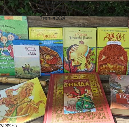
"За покликом серця":
подорож у світ мистецтва
Володимира Афанасьєва
17 квітня 2024
подорож у