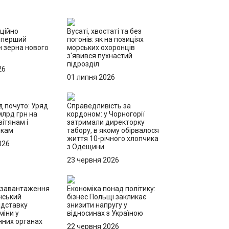
іційно
Вусаті, хвостаті та без
 перший
погонів: як на позиціях
н зерна нового
морських охоронців
з'явився пухнастий
підрозділ
26
01 липня 2026
д почуто: Уряд
Справедливість за
млрд грн на
кордоном: у Чорногорії
ітянам і
затримали директорку
икам
табору, в якому обірвалося
життя 10-річного хлопчика
026
з Одещини
23 червня 2026
езавантаження
Економіка понад політику:
нський
бізнес Польщі закликає
ідставку
знизити напругу у
міни у
відносинах з Україною
них органах
22 червня 2026