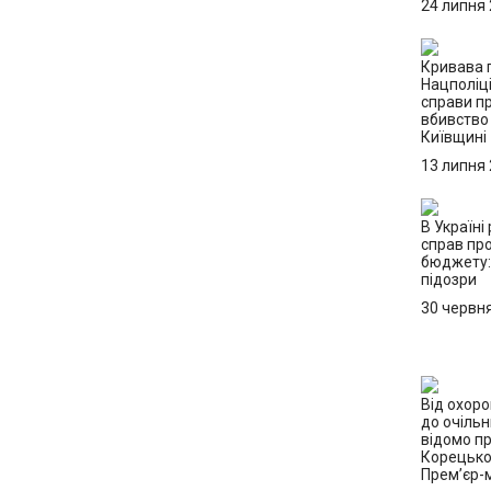
24 липня
Кривава п
Нацполіці
справи п
вбивство 
Київщині
13 липня
В Україні
справ пр
бюджету:
підозри
30 червн
Від охор
до очільн
відомо пр
Корецько
Прем’єр-м