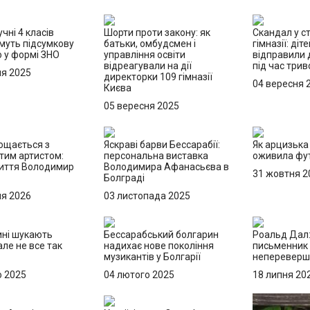
учні 4 класів
Шорти проти закону: як
Скандал у с
муть підсумкову
батьки, омбудсмен і
гімназії: діт
 у формі ЗНО
управління освіти
відправили 
відреагували на дії
під час трив
ня 2025
директорки 109 гімназії
04 вересня 
Києва
05 вересня 2025
ощається з
Яскраві барви Бессарабії:
Як арцизька
тим артистом:
персональна виставка
оживила фут
життя Володимир
Володимира Афанасьєва в
31 жовтня 2
Болграді
ня 2026
03 листопада 2025
ні шукають
Бессарабський болгарин
Роальд Дал
але не все так
надихає нове покоління
письменник 
музикантів у Болгарії
непереверше
о 2025
04 лютого 2025
18 липня 20