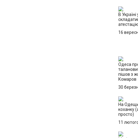
В Україні 
складати
атестацію
16 верес
Одеса пр
таланови
пішов з 
Комаров
30 берез
На Одещи
коханку (
просто)
11 лютог