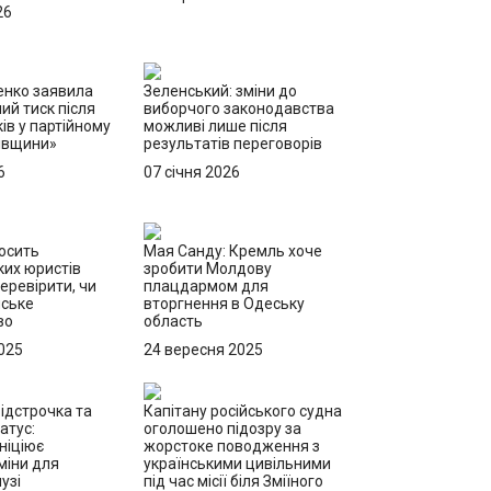
26
енко заявила
Зеленський: зміни до
ий тиск після
виборчого законодавства
ів у партійному
можливі лише після
ківщини»
результатів переговорів
6
07 січня 2026
осить
Мая Санду: Кремль хоче
их юристів
зробити Молдову
еревірити, чи
плацдармом для
йське
вторгнення в Одеську
во
область
025
24 вересня 2025
ідстрочка та
Капітану російського судна
атус:
оголошено підозру за
ніціює
жорстоке поводження з
міни для
українськими цивільними
узі
під час місії біля Зміїного