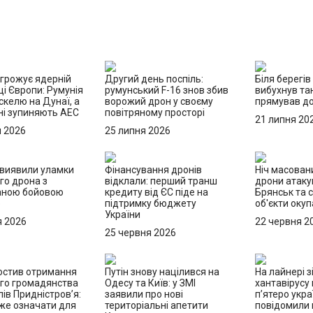
агрожує ядерній
Другий день поспіль:
Біля берегів
і Європи: Румунія
румунський F-16 знов збив
вибухнув та
скелю на Дунаї, а
ворожий дрон у своєму
прямував до
ні зупиняють АЕС
повітряному просторі
21 липня 20
я 2026
25 липня 2026
 виявили уламки
Фінансування дронів
Ніч масовани
го дрона з
відклали: перший транш
дрони атаку
аною бойовою
кредиту від ЄС піде на
Брянськ та с
ю
підтримку бюджету
об'єкти окуп
України
я 2026
22 червня 2
25 червня 2026
ростив отримання
Путін знову націлився на
На лайнері з
ого громадянства
Одесу та Київ: у ЗМІ
хантавірусу
ів Придністров’я:
заявили про нові
п’ятеро укра
же означати для
територіальні апетити
повідомили п