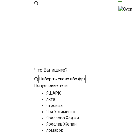
Что Вы ищите?
Популярные теги
ЯШАРЮ
яхта
ятроица
Яся Устименко
Ярослава Хаджи
Ярослав Желан
ярмарок