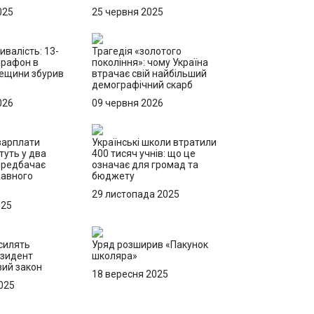
025
25 червня 2025
ивалість: 13-
Трагедія «золотого
арафон в
покоління»: чому Україна
дещини збурив
втрачає свій найбільший
демографічний скарб
026
09 червня 2026
 зарплати
Українські школи втратили
туть у два
400 тисяч учнів: що це
ередбачає
означає для громад та
жавного
бюджету
29 листопада 2025
025
силять
Уряд розширив «Пакунок
езидент
школяра»
вий закон
18 вересня 2025
025