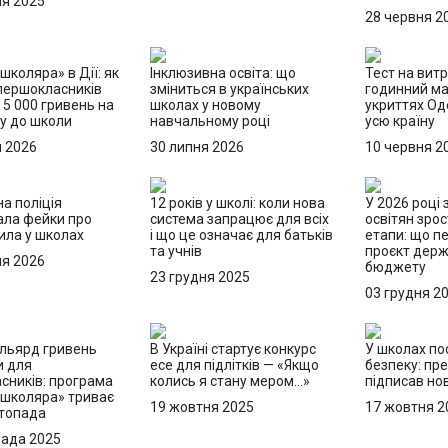
ня 2025
28 червня 2
школяра» в Дії: як
Інклюзивна освіта: що
Тест на витр
першокласників
зміниться в українських
годинний м
5 000 гривень на
школах у новому
укриттях О
ку до школи
навчальному році
усю країну
я 2026
30 липня 2026
10 червня 2
а поліція
12 років у школі: коли нова
У 2026 році
ала фейки про
система запрацює для всіх
освітян зрос
ила у школах
і що це означає для батьків
етапи: що п
та учнів
проєкт дер
ня 2026
бюджету
23 грудня 2025
03 грудня 2
льярд гривень
В Україні стартує конкурс
У школах по
и для
есе для підлітків — «Якщо
безпеку: пр
сників: програма
колись я стану мером…»
підписав но
 школяра» триває
19 жовтня 2025
17 жовтня 2
стопада
пада 2025