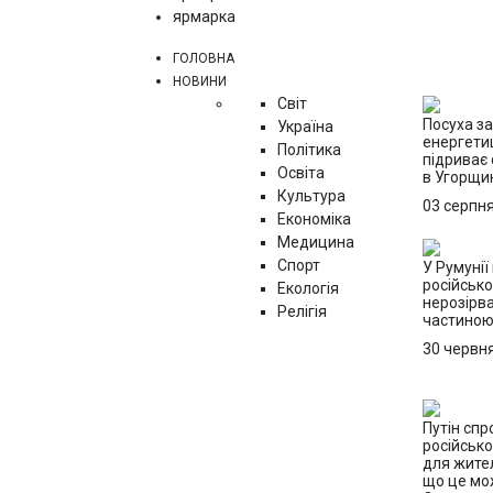
ярмарка
ГОЛОВНА
НОВИНИ
Світ
Посуха з
Україна
енергетиц
Політика
підриває 
Освіта
в Угорщи
Культура
03 серпн
Економіка
Медицина
Спорт
У Румунії
російсько
Екологія
нерозірв
Релігія
частино
30 червн
Путін сп
російськ
для жител
що це мо