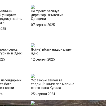
толичній
На фронті загинув
ей у шортах
директор і вчитель з
додому навіть
Одещини
оги
07 серпня 2025
2025
 режисерка
Як (не) вбити національну
уризм в Одесі
ідею
025
12 серпня 2025
: легендарний
Українські звичаї та
та його
традиції: книги про магічне
ні казки
свято Івана Купала
24
25 червня 2024