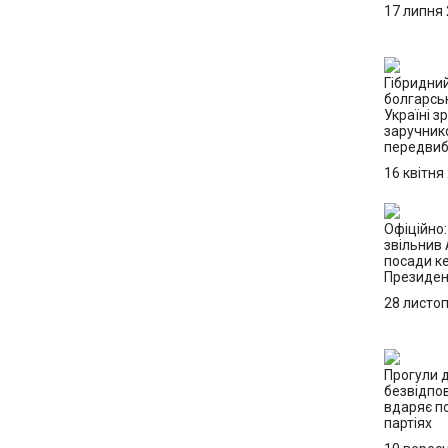
17 липня
Гібридний
болгарсь
Україні з
заручник
передвиб
16 квітня
Офіційно
звільнив 
посади ке
Президен
28 листо
Прогули д
безвідпо
вдаряє по
партіях