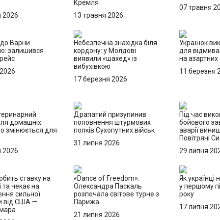
Кремля
07 травня 2
я 2026
13 травня 2026
до Варни
Небезпечна знахідка біля
Українок ви
о: залишився
кордону: у Молдові
для відмива
 рейс
виявили «шахед» із
на азартних
вибухівкою
 2026
11 березня 
17 березня 2026
теринарний
Драпатий призупинив
Під час вик
для домашніх
поповнення штурмових
бойового за
що змінюється для
полків Сухопутних військ
аварії вини
в
Повітряні С
31 липня 2026
я 2026
29 липня 20
обить ставку на
«Dance of Freedom»:
Як українці 
ї та чекає на
Олександра Паскаль
у першому пі
ння сильної
розпочала світове турне з
року
и від США —
Парижа
17 липня 20
Хмара
21 липня 2026