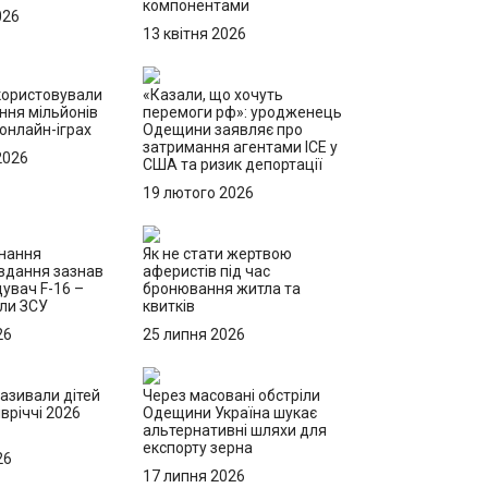
компонентами
026
13 квітня 2026
користовували
«Казали, що хочуть
ння мільйонів
перемоги рф»: уродженець
 онлайн-іграх
Одещини заявляє про
затримання агентами ICE у
2026
США та ризик депортації
19 лютого 2026
онання
Як не стати жертвою
вдання зазнав
аферистів під час
щувач F-16 –
бронювання житла та
или ЗСУ
квитків
26
25 липня 2026
називали дітей
Через масовані обстріли
вріччі 2026
Одещини Україна шукає
альтернативні шляхи для
експорту зерна
26
17 липня 2026