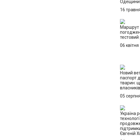
Одещини
16 травн
Маршрут 
погоджен
тестовий
06 квітня
Новий ве
паспорт 
тварин: 
власникі
05 серпн
Україна р
технологі
продовже
підтримк
Євгеній 