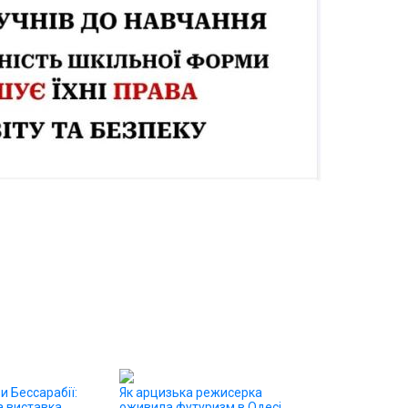
и Бессарабії:
Як арцизька режисерка
 виставка
оживила футуризм в Одесі