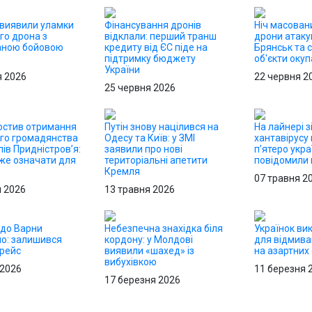
 виявили уламки
Фінансування дронів
Ніч масовани
го дрона з
відклали: перший транш
дрони атаку
аною бойовою
кредиту від ЄС піде на
Брянськ та с
ю
підтримку бюджету
об'єкти окуп
України
я 2026
22 червня 2
25 червня 2026
ростив отримання
Путін знову націлився на
На лайнері з
ого громадянства
Одесу та Київ: у ЗМІ
хантавірусу
ів Придністров’я:
заявили про нові
п’ятеро укра
же означати для
територіальні апетити
повідомили п
Кремля
07 травня 2
я 2026
13 травня 2026
до Варни
Небезпечна знахідка біля
Українок ви
о: залишився
кордону: у Молдові
для відмива
 рейс
виявили «шахед» із
на азартних
вибухівкою
 2026
11 березня 
17 березня 2026