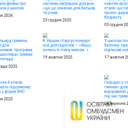
ала фейки про
система запрацює для всіх
освітян зрос
ила у школах
і що це означає для батьків
етапи: що п
та учнів
проєкт дер
ня 2026
бюджету
23 грудня 2025
03 грудня 2
льярд гривень
В Україні стартує конкурс
У школах по
и для
есе для підлітків — «Якщо
безпеку: пр
сників: програма
колись я стану мером…»
підписав но
 школяра» триває
19 жовтня 2025
17 жовтня 2
стопада
пада 2025
учні 4 класів
Скандал у с
муть підсумкову
гімназії: діт
 у формі ЗНО
відправили 
під час трив
ня 2025
04 вересня 