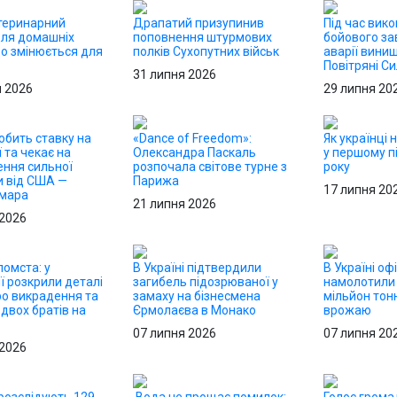
теринарний
Драпатий призупинив
Під час вик
для домашніх
поповнення штурмових
бойового за
що змінюється для
полків Сухопутних військ
аварії вини
в
Повітряні С
31 липня 2026
я 2026
29 липня 20
обить ставку на
«Dance of Freedom»:
Як українці 
ї та чекає на
Олександра Паскаль
у першому пі
ння сильної
розпочала світове турне з
року
и від США —
Парижа
17 липня 20
Хмара
21 липня 2026
 2026
омста: у
В Україні підтвердили
В Україні оф
ї розкрили деталі
загибель підозрюваної у
намолотили
ро викрадення та
замаху на бізнесмена
мільйон тон
двох братів на
Єрмолаєва в Монако
врожаю
07 липня 2026
07 липня 20
 2026