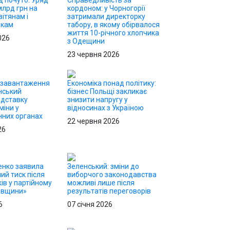
д почуто: Уряд
Справедливість за
млрд грн на
кордоном: у Чорногорії
ітянам і
затримали директорку
икам
табору, в якому обірвалося
життя 10-річного хлопчика
026
з Одещини
23 червня 2026
езавантаження
Економіка понад політику:
нський
бізнес Польщі закликає
ідставку
знизити напругу у
міни у
відносинах з Україною
них органах
22 червня 2026
26
енко заявила
Зеленський: зміни до
ий тиск після
виборчого законодавства
ів у партійному
можливі лише після
ківщини»
результатів переговорів
6
07 січня 2026