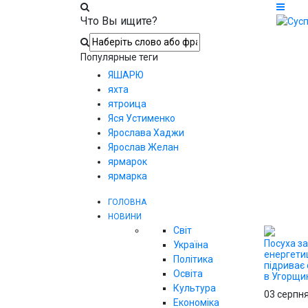
Что Вы ищите?
Популярные теги
ЯШАРЮ
яхта
ятроица
Яся Устименко
Ярослава Хаджи
Ярослав Желан
ярмарок
ярмарка
ГОЛОВНА
НОВИНИ
Світ
Посуха з
Україна
енергетиц
Політика
підриває 
Освіта
в Угорщи
Культура
03 серпн
Економіка