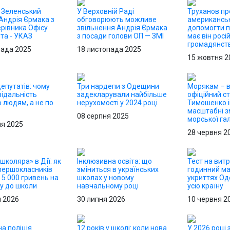
: Зеленський
У Верховній Раді
Труханов пр
Андрія Єрмака з
обговорюють можливе
американськ
рівника Офісу
звільнення Андрія Єрмака
допомогти п
та - УКАЗ
з посади голови ОП — ЗМІ
має він росі
громадянст
пада 2025
18 листопада 2025
15 жовтня 2
епутатів: чому
Три нардепи з Одещини
Морякам – в
відальність
задекларували найбільше
офіційний ст
 людям, а не по
нерухомості у 2024 році
Тимошенко і
масштабні з
08 серпня 2025
морської гал
ня 2025
28 червня 2
школяра» в Дії: як
Інклюзивна освіта: що
Тест на витр
першокласників
зміниться в українських
годинний м
5 000 гривень на
школах у новому
укриттях О
ку до школи
навчальному році
усю країну
я 2026
30 липня 2026
10 червня 2
а поліція
12 років у школі: коли нова
У 2026 році