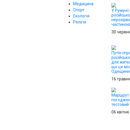
Медицина
Спорт
У Румунії
російсько
Екологія
нерозірв
Релігія
частино
30 червн
Путін сп
російськ
для жител
що це мо
Одещини
16 травн
Маршрут 
погоджен
тестовий
06 квітня