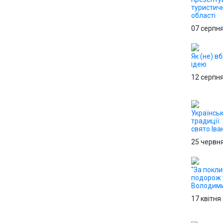
туристич
області
07 серпн
Як (не) в
ідею
12 серпн
Українськ
традиції:
свято Іва
25 червн
"За покли
подорож 
Володим
17 квітня