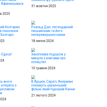
 Афанасьєва в
31 жовтня 2025
а 2025
ий болгарин
Роальд Дал: легендарний
е покоління
письменник та його
 Болгарії
неперевершені казки
025
18 липня 2024
о Одесу!
Захоплива подорож у
минуле з книгами про
024
козацтво
10 травня 2024
сь вночі
В Арцизі, Сараті, Акермані
 інтерв'ю з
покажуть український
диславом
фільм, який підкорив Канни
ом
21 лютого 2024
2024