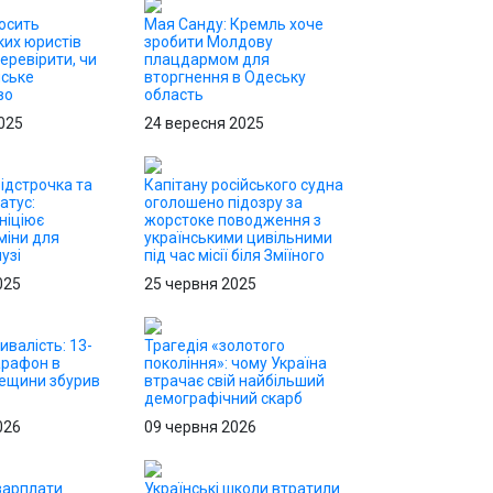
осить
Мая Санду: Кремль хоче
их юристів
зробити Молдову
еревірити, чи
плацдармом для
йське
вторгнення в Одеську
во
область
025
24 вересня 2025
ідстрочка та
Капітану російського судна
атус:
оголошено підозру за
ніціює
жорстоке поводження з
міни для
українськими цивільними
узі
під час місії біля Зміїного
025
25 червня 2025
ивалість: 13-
Трагедія «золотого
арафон в
покоління»: чому Україна
дещини збурив
втрачає свій найбільший
демографічний скарб
026
09 червня 2026
 зарплати
Українські школи втратили