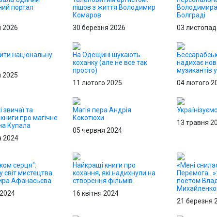
ний портал
пішов з життя Володимир
Володимира
Комаров
Болграді
я 2026
30 березня 2026
03 листопад
бити національну
На Одещині шукають
Бессарабськ
коханку (але не все так
надихає нов
просто)
музикантів у
я 2025
11 лютого 2025
04 лютого 2
і звичаї та
Магія пера Андрія
Українізуєм
 книги про магічне
Кокотюхи
13 травня 2
на Купала
05 червня 2024
я 2024
ком серця":
Найкращі книги про
«Мені снила
у світ мистецтва
кохання, які надихнули на
Перемога...»:
ира Афанасьєва
створення фільмів
поетом Вла
Михайленк
 2024
16 квітня 2024
21 березня 