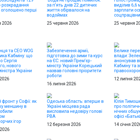
 розслідують 129
Вода не прощає помилок:
Голос грома
о розкрадання
за п’ять днів 22 дитячих
виділив 6,6 
 оголошено перші
життя обірвалося на
зарплати осв
водоймах
соцпрацівн
я 2026
25 червня 2026
25 червня 2
онця та CEO WOG
Забезпечення армії,
Велике пер
ика Кабміну: що
підготовка до зими та курс
влади: Зеле
о Сергія
на ЄС: новий Прем’єр-
анонсував в
го, нового
міністр України Корецький
Кабміну та з
іністра України
назвав головні пріоритети
правоохорон
роботи
 2026
12 липня 20
16 липня 2026
 фронт у Софії: як
Одеська область: вперше в
Юлія Тимош
ку меншину в
Україні місцева рада
про політичн
робили
висловила недовіру голові
нічних обшук
ом
РВА
офісі «Бать
орчих ігор
12 березня 2026
14 січня 202
 2026