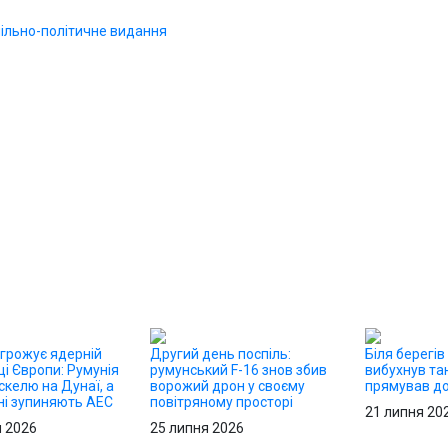
агрожує ядерній
Другий день поспіль:
Біля берегів
і Європи: Румунія
румунський F-16 знов збив
вибухнув та
скелю на Дунаї, а
ворожий дрон у своєму
прямував до
ні зупиняють АЕС
повітряному просторі
21 липня 20
я 2026
25 липня 2026