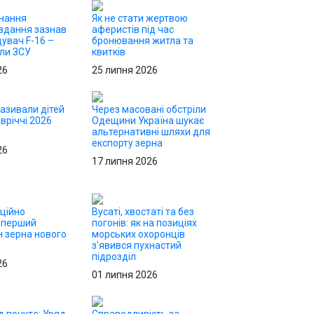
онання
Як не стати жертвою
вдання зазнав
аферистів під час
щувач F-16 –
бронювання житла та
или ЗСУ
квитків
26
25 липня 2026
називали дітей
Через масовані обстріли
вріччі 2026
Одещини Україна шукає
альтернативні шляхи для
експорту зерна
26
17 липня 2026
іційно
Вусаті, хвостаті та без
 перший
погонів: як на позиціях
н зерна нового
морських охоронців
з'явився пухнастий
підрозділ
26
01 липня 2026