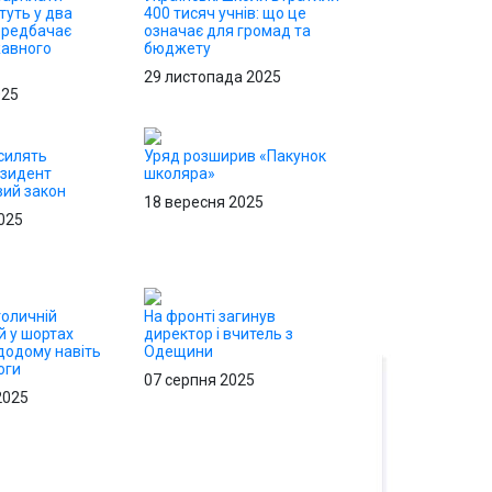
туть у два
400 тисяч учнів: що це
ередбачає
означає для громад та
жавного
бюджету
29 листопада 2025
025
силять
Уряд розширив «Пакунок
езидент
школяра»
вий закон
18 вересня 2025
025
толичній
На фронті загинув
ей у шортах
директор і вчитель з
додому навіть
Одещини
оги
07 серпня 2025
2025