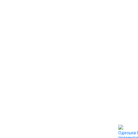
Одеська
презенту