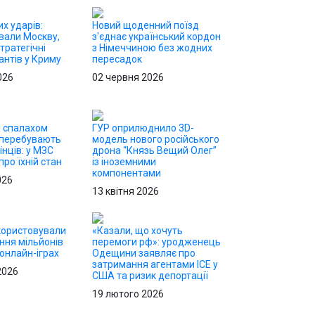
х ударів:
Новий щоденний поїзд
вали Москву,
з'єднає український кордон
тратегічні
з Німеччиною без жодних
антів у Криму
пересадок
026
02 червня 2026
і спалахом
ГУР оприлюднило 3D-
 перебувають
модель нового російського
їнців: у МЗС
дрона “Князь Вещий Олег”
ро їхній стан
із іноземними
компонентами
026
13 квітня 2026
користовували
«Казали, що хочуть
ння мільйонів
перемоги рф»: уродженець
 онлайн-іграх
Одещини заявляє про
затримання агентами ICE у
2026
США та ризик депортації
19 лютого 2026