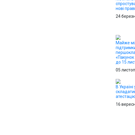
спростув
нові прав
24 берез
Майже мі
підтримк
першокла
«Пакунок
до 15 ли
05 листо
В Україні 
складати
атестацію
16 верес