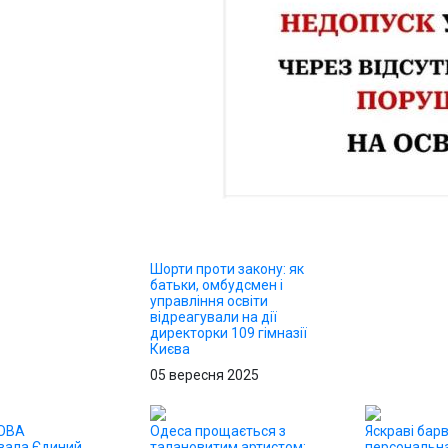
Шорти проти закону: як
батьки, омбудсмен і
управління освіти
відреагували на дії
директорки 109 гімназії
Києва
05 вересня 2025
 ОВА
Одеса прощається з
Яскраві барв
вала Єдиний
талановитим артистом:
персональна