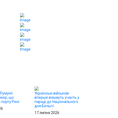
 Румунії
Українські військові
нкер, що
вперше візьмуть участь у
 порту Рені
параді до Національного
дня Бельгії
26
17 липня 2026