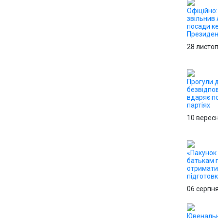
Офіційно
звільнив 
посади ке
Президен
28 листо
Прогули д
безвідпо
вдаряє по
партіях
10 верес
«Пакунок 
батькам 
отримати 
підготов
06 серпн
Ювенальн