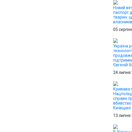
Новий ве
паспорт 
тварин: 
власникі
05 серпн
Україна р
технологі
продовже
підтримк
Євгеній 
24 липня
Кривава п
Нацполіці
справи п
вбивство 
Київщині
13 липня