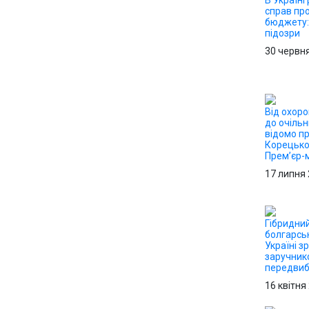
В Україні
справ пр
бюджету:
підозри
30 червн
Від охор
до очільн
відомо пр
Корецько
Прем’єр-м
17 липня
Гібридний
болгарсь
Україні з
заручник
передвиб
16 квітня