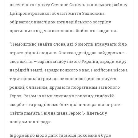
населеного пункту Степове Синельниківського району
Дніпропетровської області життя Захисника
обірвалося внаслідок артилерійського обстрілу
противника під час виконання бойового завдання.
"Неможливо знайти слова, які б змогли втамувати біль
втрати рідної людини. Олександр віддав найдорожче —
своє життя — заради майбутнього України, заради миру
на рідній землі, заради кожного з нас. Ренійська міська
територіальна громада висловлює щирі співчуття
родині, близьким, друзям та побратимам загиблого
Героя. Разом із вами схиляємо голови у глибокій
скорботі та розділяємо біль цієї непоправної втрати.
Світла пам’ять і вічна шана Герою",- йдеться у
повідомленні ради.
Інформацію щодо дати та місця поховання буде