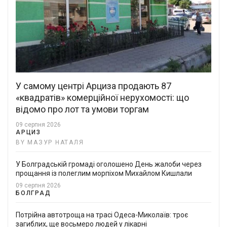
У самому центрі Арциза продають 87
«квадратів» комерційної нерухомості: що
відомо про лот та умови торгам
09 серпня 2026
АРЦИЗ
BY МАЗУР НАТАЛЯ
У Болградській громаді оголошено День жалоби через
прощання із полеглим морпіхом Михайлом Кишлали
09 серпня 2026
БОЛГРАД
Потрійна автотроща на трасі Одеса-Миколаїв: троє
загиблих, ще восьмеро людей у лікарні