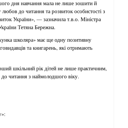
ого дня навчання мала не лише зошити й
я у любов до читання та розвиток особистості з
иток України», — зазначила т.в.о. Міністра
України Тетяна Бережна.
кунка школяра» має ще одну позитивну
говидавців та книгарень, які отримають
рший шкільний рік дітей не лише практичним,
до читання з наймолодшого віку.
огляду»: