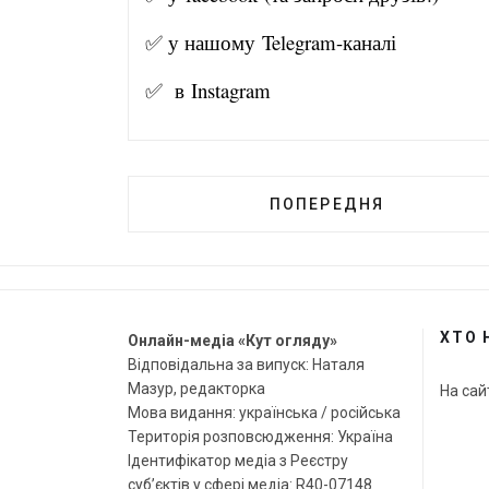
✅ у нашому
Telegram-канал
і
✅ в
Instagram
ПОПЕРЕДНЯ
ХТО 
Онлайн-медіа «Кут огляду»
Відповідальна за випуск: Наталя
Мазур, редакторка
На сай
Мова видання: українська / російська
Територія розповсюдження: Україна
Ідентифікатор медіа з Реєстру
суб’єктів у сфері медіа: R40-07148