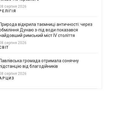
08 серпня 2026
РЕЛІГІЯ
Природа відкрила таємниці античності: через
обміління Дунаю з-під води показався
найдовший римський міст IV століття
08 серпня 2026
СВІТ
Павлівська громада отримала сонячну
підстанцію від благодійників
08 серпня 2026
АРЦИЗ