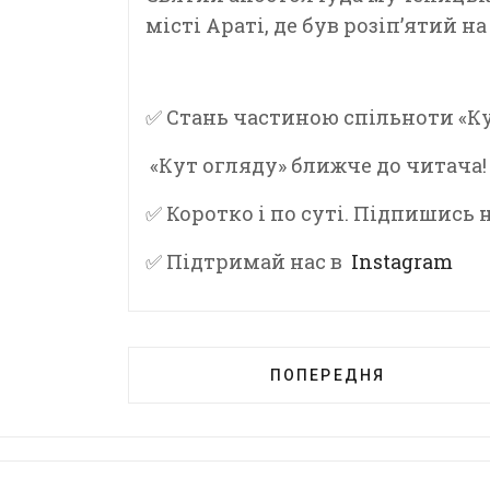
місті Араті, де був розіп’ятий н
✅ Стань частиною спільноти «Ку
«Кут огляду» ближче до читача!
✅ Коротко і по суті. Підпишись
✅ Підтримай нас в
Instagram
ПОПЕРЕДНЯ