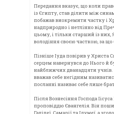
Передання вказує, що коли пра
із Єгипту, став ділити між сина
побажав виокремити частку і Х
надприродно і нетлінно від Пре
цьому, і тільки старший із них, 
володіння своєю часткою, за що
Пізніше Іуда повірив у Христа 
серцем навернувся до Нього й 
найближчих дванадцяти учнів. А
вважав себе негідним називати
посланні називає себе лише бра
Після Вознесіння Господа Іісуса
проповіддю Євангелія. Він пошир
Галілеї, Самарії та Ідумеї, а зго