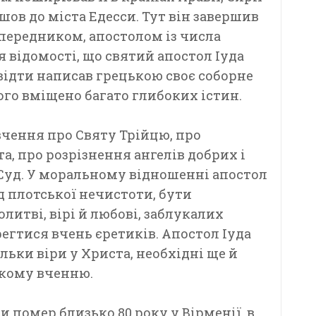
шов до міста Едесси. Тут він завершив
опередником, апостолом із числа
 відомості, що святий апостол Іуда
звідти написав грецькою своє соборне
ого вміщено багато глибоких істин.
чення про Святу Трійцю, про
а, про розрізнення ангелів добрих і
Суд. У моральному відношенні апостол
д плотської нечистоти, бути
олитві, вірі й любові, заблукалих
регтися вчень єретиків. Апостол Іуда
льки віри у Христа, необхідні ще й
ькому вченню.
 помер близько 80 року у Вірменії, в