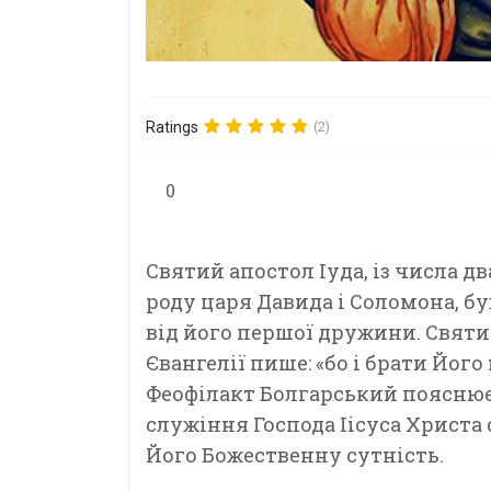
Ratings
(2)
0
Святий апостол Іуда, із числа д
роду царя Давида і Соломона, б
від його першої дружини. Святи
Євангелії пише: «бо і брати Його
Феофілакт Болгарський пояснює 
служіння Господа Іісуса Христа с
Його Божественну
сутність.