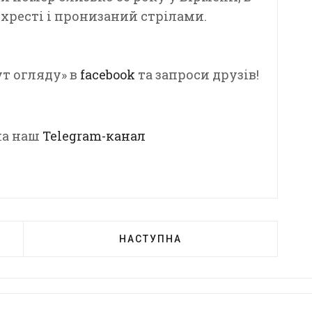
а хресті і пронизаний стрілами.
т огляду» в
facebook
та запроси друзів!
 на наш
Telegram-канал
НАСТУПНА