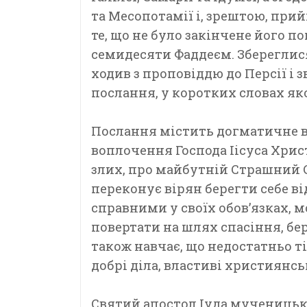
та Месопотамії і, зрештою, прий
те, що не було закінчене його п
семидесяти Фаддеєм. Збереглися
ходив з проповіддю до Персії і 
послання, у коротких словах як
Послання містить догматичне в
воплочення Господа Іісуса Христ
злих, про майбутній Страшний 
переконує вірян берегти себе ві
справними у своїх обов’язках, м
повертати на шлях спасіння, бе
також навчає, що недостатньо ті
добрі діла, властиві християнс
Святий апостол Іуда мученицьки