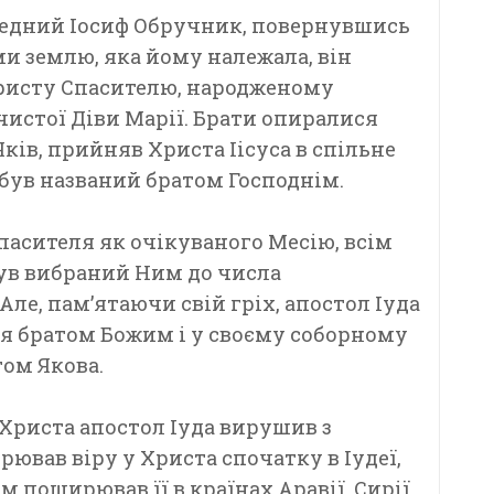
ведний Іосиф Обручник, повернувшись
ми землю, яка йому належала, він
ристу Спасителю, народженому
чистої Діви Марії. Брати опиралися
Яків, прийняв Христа Іісуса в спільне
 був названий братом Господнім.
Спасителя як очікуваного Месію, всім
був вибраний Ним до числа
ле, пам’ятаючи свій гріх, апостол Іуда
ся братом Божим і у своєму соборному
том Якова.
 Христа апостол Іуда вирушив з
ював віру у Христа спочатку в Іудеї,
дом поширював її в країнах Аравії, Сирії