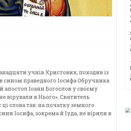
ванадцяти учнів Христових, походив із
ув сином праведного Іосифа Обручника
й апостол Іоанн Богослов у своєму
 не вірували в Нього». Святитель
ці слова так: на початку земного
ини Іосифа, зокрема й Іуда, не вірили в