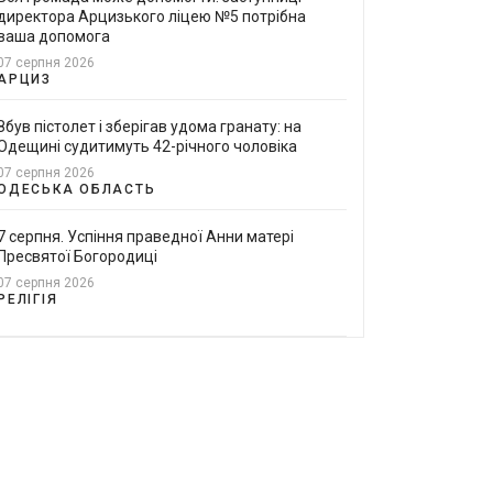
директора Арцизького ліцею №5 потрібна
ваша допомога
07 серпня 2026
АРЦИЗ
Збув пістолет і зберігав удома гранату: на
Одещині судитимуть 42-річного чоловіка
07 серпня 2026
ОДЕСЬКА ОБЛАСТЬ
7 серпня. Успіння праведної Анни матері
Пресвятої Богородиці
07 серпня 2026
РЕЛІГІЯ