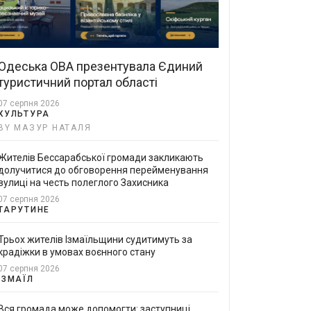
Одеська ОВА презентувала Єдиний
туристичний портал області
07 серпня 2026
КУЛЬТУРА
BY МАЗУР НАТАЛЯ
Жителів Бессарабської громади закликають
долучитися до обговорення перейменування
вулиці на честь полеглого Захисника
07 серпня 2026
ТАРУТИНЕ
Трьох жителів Ізмаїльщини судитимуть за
крадіжки в умовах воєнного стану
07 серпня 2026
ІЗМАЇЛ
Вся громада може допомогти: заступниці