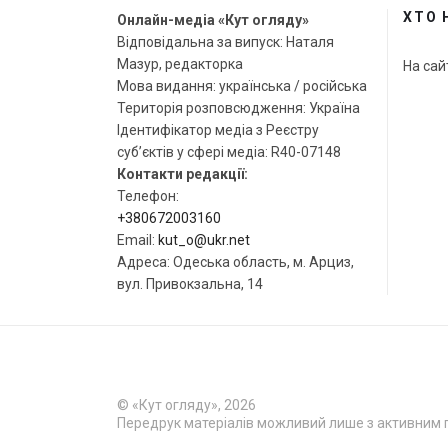
ХТО 
Онлайн-медіа «Кут огляду»
Відповідальна за випуск: Наталя
Мазур, редакторка
На сай
Мова видання: українська / російська
Територія розповсюдження: Україна
Ідентифікатор медіа з Реєстру
суб’єктів у сфері медіа: R40-07148
Контакти редакції:
Телефон:
+380672003160
Email:
kut_o@ukr.net
Адреса: Одеська область, м. Арциз,
вул. Привокзальна, 14
© «Кут огляду», 2026
Передрук матеріалів можливий лише з активним 