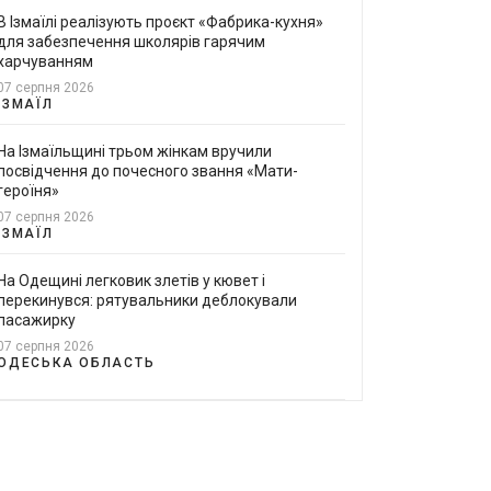
В Ізмаїлі реалізують проєкт «Фабрика-кухня»
для забезпечення школярів гарячим
харчуванням
07 серпня 2026
ІЗМАЇЛ
На Ізмаїльщині трьом жінкам вручили
посвідчення до почесного звання «Мати-
героїня»
07 серпня 2026
ІЗМАЇЛ
На Одещині легковик злетів у кювет і
перекинувся: рятувальники деблокували
пасажирку
07 серпня 2026
ОДЕСЬКА ОБЛАСТЬ