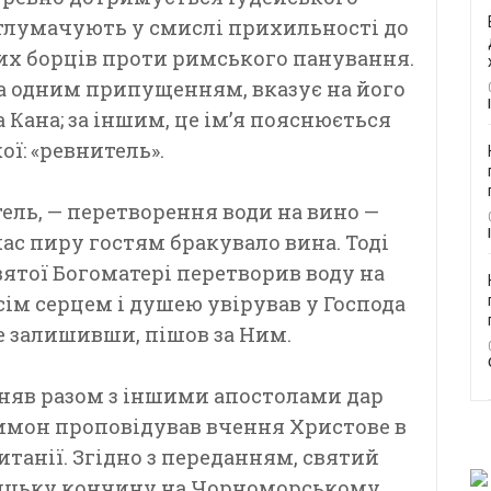
итлумачують у смислі прихильності до
вних борців проти римського панування.
 за одним припущенням, вказує на його
Кана; за іншим, це ім’я пояснюється
ої: «ревнитель».
ель, — перетворення води на вино —
ас пиру гостям бракувало вина. Тоді
ятої Богоматері перетворив воду на
ім серцем і душею увірував у Господа
все залишивши, пішов за Ним.
йняв разом з іншими апостолами дар
Симон проповідував вчення Христове в
Британії. Згідно з переданням, святий
ицьку кончину на Чорноморському