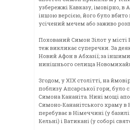
узбережжі Кавказу, імовірно, в Аб
іншою версією, його було вбито 
усічений мечем або заживо ро
Похований Симон Зілот у місті 
теж викликає суперечки. За де
Новий Афон в Абхазії; за іншими
нинішнього селища Новомихайлі
Згодом, у XIX столітті, на ймов
поблизу Апсарської гори, було
Симона Кананіта. Нині мощі ап
Симоно-Кананітського храму в 
перебуває в Німеччині (у базил
Кельні) і Ватикані (у соборі свят