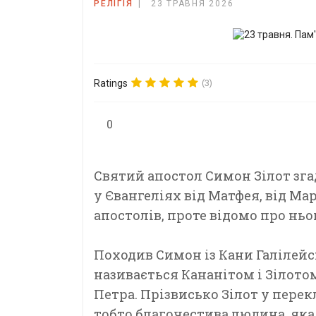
РЕЛІГІЯ
23 ТРАВНЯ 2026
Ratings
(3)
0
Святий апостол Симон Зілот зг
у Євангеліях від Матфея, від Мар
апостолів, проте відомо про ньо
Походив Симон із Кани Галілейс
називається Кананітом і Зілото
Петра. Прізвисько Зілот у перек
тобто
благочестива людина, яка