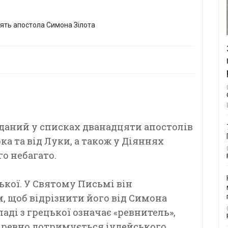
аданий у списках дванадцяти апостолів
ка та від Луки, а також у Діяннях
го небагато.
ької. У Святому Письмі він
м, щоб відрізнити його від Симона
ладі з грецької означає «ревнитель»,
 ревно дотримується іудейського