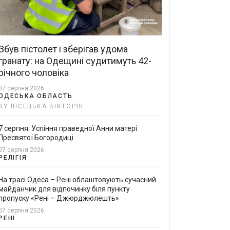
Збув пістолет і зберігав удома
гранату: на Одещині судитимуть 42-
річного чоловіка
07 серпня 2026
ОДЕСЬКА ОБЛАСТЬ
BY ЛІСЕЦЬКА ВІКТОРІЯ
7 серпня. Успіння праведної Анни матері
Пресвятої Богородиці
07 серпня 2026
РЕЛІГІЯ
На трасі Одеса – Рені облаштовують сучасний
майданчик для відпочинку біля пункту
пропуску «Рені – Джюрджюлешть»
07 серпня 2026
РЕНІ