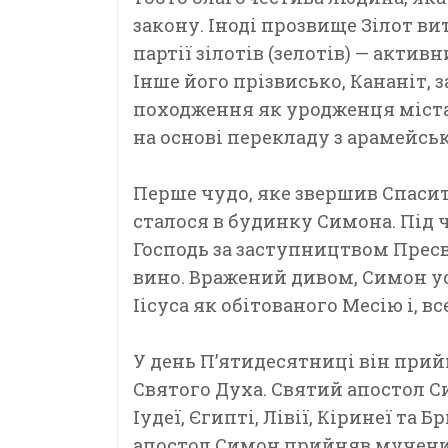
закону. Іноді прозвище Зілот в
партії зілотів (зелотів) — акти
Інше його прізвисько, Кананіт,
походження як уродженця міста 
на основі перекладу з арамейськ
Перше чудо, яке звершив Спасит
сталося в будинку Симона. Під ч
Господь за заступництвом Пресв
вино. Вражений дивом, Симон ус
Іісуса як обітованого Месію і, 
У день П’ятидесятниці він при
Святого Духа. Святий апостол 
Іудеї, Єгипті, Лівії, Кіринеї та 
апостол Симон прийняв мучен