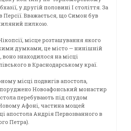
хазії, у другій половині I століття. За
в Персії. Вважається, що Симон був
зпиляний пилкою.
Нікопсії, місце розташування якого
якими думками, це місто — нинішній
, воно знаходилося на місці
вського в Краснодарському краї.
ірному місці подвигів апостола,
 споруджено Новоафонський монастир
остола перебувають під спудом
Новому Афоні, частина мощей
іці апостола Андрія Первозванного в
ого Петра).