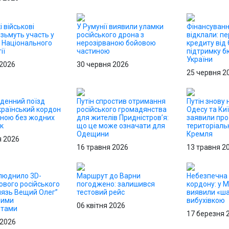
і військові
У Румунії виявили уламки
Фінансуванн
зьмуть участь у
російського дрона з
відклали: п
о Національного
нерозірваною бойовою
кредиту від 
ії
частиною
підтримку 
України
 2026
30 червня 2026
25 червня 2
денний поїзд
Путін спростив отримання
Путін знову 
країнський кордон
російського громадянства
Одесу та Киї
иною без жодних
для жителів Придністров’я:
заявили про
к
що це може означати для
територіаль
Одещини
Кремля
я 2026
16 травня 2026
13 травня 2
люднило 3D-
Маршрут до Варни
Небезпечна 
ового російського
погоджено: залишився
кордону: у 
нязь Вещий Олег”
тестовий рейс
виявили «ша
ними
вибухівкою
06 квітня 2026
нтами
17 березня 
 2026