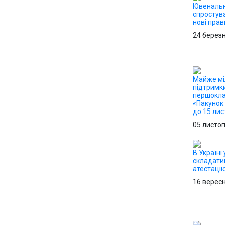
Ювенальн
спростув
нові прав
24 берез
Майже мі
підтримк
першокла
«Пакунок
до 15 ли
05 листо
В Україні 
складати
атестацію
16 верес