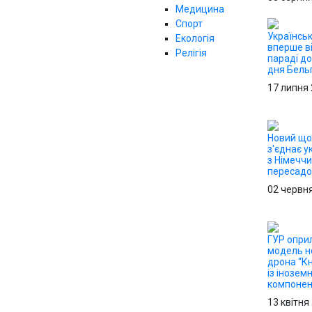
Медицина
Спорт
Українськ
Екологія
вперше ві
Релігія
параді д
дня Бельг
17 липня
Новий що
з'єднає у
з Німечч
пересадо
02 червн
ГУР опри
модель н
дрона “К
із інозем
компоне
13 квітня