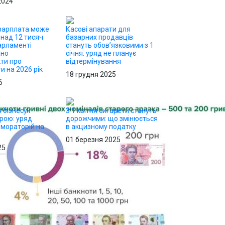
2024
зарплата може
Касові апарати для
онад 12 тисяч
базарних продавців
парламенті
стануть обов’язковими з 1
ано
січня: уряд не планує
ти про
відтермінування
и на 2026 рік
18 грудня 2025
6
бізнесу і
З 1 квітня сигарети стануть
брою: уряд
дорожчими: що змінюється
 мораторій на
в акцизному податку
01 березня 2025
25