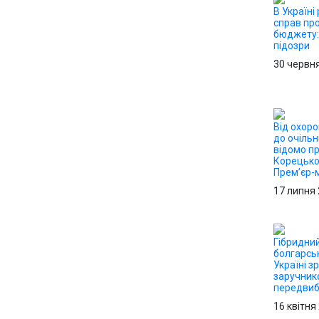
В Україні
справ пр
бюджету:
підозри
30 червн
Від охор
до очільн
відомо пр
Корецько
Прем’єр-м
17 липня
Гібридний
болгарсь
Україні з
заручник
передвиб
16 квітня