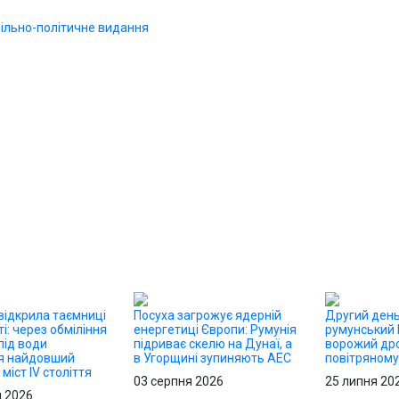
відкрила таємниці
Посуха загрожує ядерній
Другий день
і: через обміління
енергетиці Європи: Румунія
румунський 
під води
підриває скелю на Дунаї, а
ворожий дро
я найдовший
в Угорщині зупиняють АЕС
повітряному
міст IV століття
03 серпня 2026
25 липня 20
я 2026