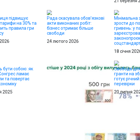
21 березня 
ниця підвищує
Рада скасувала обов’язкові
Мінімальна 
 тарифи на 30% та
акти виконаних робіт:
зрости до п
нить правила гри
бізнес отримає більше
гривень: у 
су
свободи
зареєстров
законопроєк
 2026
24 лютого 2026
соцстандарт
18 січня 202
ь бути собою: як
Свобода для 
Конгрес ламає
гранти на з
пи та повертає
готує річний
кономіку
перевірки
я 2025
20 липня 20