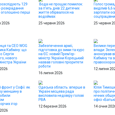
 розслідують 129
Вода не прощає помилок:
Голос грома
о розкрадання
за п’ять днів 22 дитячих
виділив 6,6 
 оголошено перші
життя обірвалося на
зарплати осв
водоймах
соцпрацівн
я 2026
25 червня 2026
25 червня 2
онця та CEO WOG
Забезпечення армії,
Велике пер
ика Кабміну: що
підготовка до зими та курс
влади: Зеле
о Сергія
на ЄС: новий Прем’єр-
анонсував в
го, нового
міністр України Корецький
Кабміну та з
іністра України
назвав головні пріоритети
правоохорон
роботи
 2026
12 липня 20
16 липня 2026
 фронт у Софії: як
Одеська область: вперше в
Юлія Тимош
ку меншину в
Україні місцева рада
про політичн
робили
висловила недовіру голові
нічних обшук
ом
РВА
офісі «Бать
орчих ігор
12 березня 2026
14 січня 202
 2026