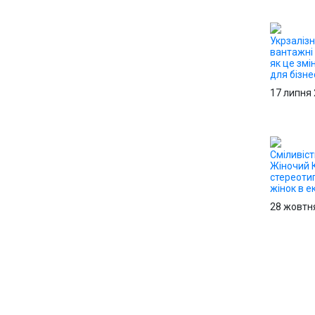
Укрзаліз
вантажні
як це змі
для бізне
17 липня
Сміливіст
Жіночий 
стереоти
жінок в е
28 жовтн