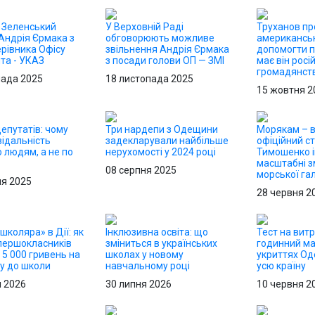
: Зеленський
У Верховній Раді
Труханов пр
Андрія Єрмака з
обговорюють можливе
американськ
рівника Офісу
звільнення Андрія Єрмака
допомогти п
та - УКАЗ
з посади голови ОП — ЗМІ
має він росі
громадянст
пада 2025
18 листопада 2025
15 жовтня 2
епутатів: чому
Три нардепи з Одещини
Морякам – в
відальність
задекларували найбільше
офіційний ст
 людям, а не по
нерухомості у 2024 році
Тимошенко і
масштабні з
08 серпня 2025
морської гал
ня 2025
28 червня 2
школяра» в Дії: як
Інклюзивна освіта: що
Тест на витр
першокласників
зміниться в українських
годинний м
5 000 гривень на
школах у новому
укриттях О
ку до школи
навчальному році
усю країну
я 2026
30 липня 2026
10 червня 2