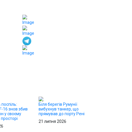
 поспіль:
Біля берегів Румунії
F-16 знов збив
вибухнув танкер, що
н у своєму
прямував до порту Рені
 просторі
21 липня 2026
26