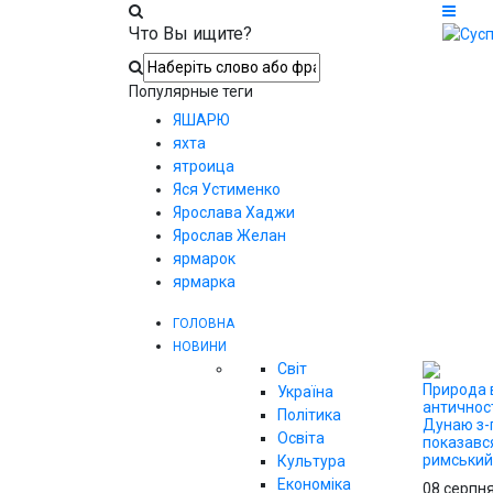
Что Вы ищите?
Популярные теги
ЯШАРЮ
яхта
ятроица
Яся Устименко
Ярослава Хаджи
Ярослав Желан
ярмарок
ярмарка
ГОЛОВНА
НОВИНИ
Світ
Природа 
Україна
античност
Політика
Дунаю з-
Освіта
показавс
римський 
Культура
Економіка
08 серпн