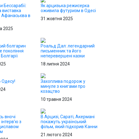
и Бессарабії:
Як арцизька режисерка
 виставка
оживила футуризм в Одесі
 Афанасьєва в
31 жовтня 2025
а 2025
ий болгарин
Роальд Дал: легендарний
е покоління
письменник та його
 Болгарії
неперевершені казки
025
18 липня 2024
о Одесу!
Захоплива подорож у
минуле з книгами про
024
козацтво
10 травня 2024
сь вночі
В Арцизі, Сараті, Акермані
 інтерв'ю з
покажуть український
диславом
фільм, який підкорив Канни
ом
21 лютого 2024