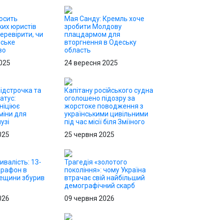
осить
Мая Санду: Кремль хоче
их юристів
зробити Молдову
еревірити, чи
плацдармом для
йське
вторгнення в Одеську
во
область
025
24 вересня 2025
ідстрочка та
Капітану російського судна
атус:
оголошено підозру за
ніціює
жорстоке поводження з
міни для
українськими цивільними
узі
під час місії біля Зміїного
025
25 червня 2025
ивалість: 13-
Трагедія «золотого
арафон в
покоління»: чому Україна
дещини збурив
втрачає свій найбільший
демографічний скарб
026
09 червня 2026