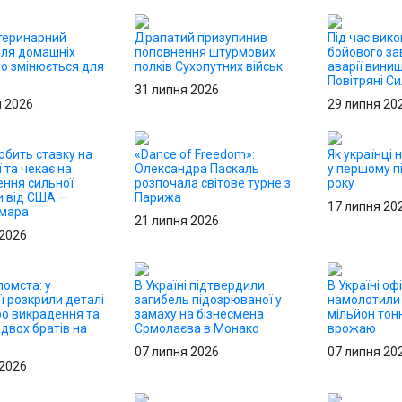
теринарний
Драпатий призупинив
Під час вик
для домашніх
поповнення штурмових
бойового за
що змінюється для
полків Сухопутних військ
аварії вини
в
Повітряні С
31 липня 2026
я 2026
29 липня 20
обить ставку на
«Dance of Freedom»:
Як українці 
ї та чекає на
Олександра Паскаль
у першому пі
ння сильної
розпочала світове турне з
року
и від США —
Парижа
17 липня 20
Хмара
21 липня 2026
 2026
омста: у
В Україні підтвердили
В Україні оф
ї розкрили деталі
загибель підозрюваної у
намолотили
ро викрадення та
замаху на бізнесмена
мільйон тон
двох братів на
Єрмолаєва в Монако
врожаю
07 липня 2026
07 липня 20
 2026