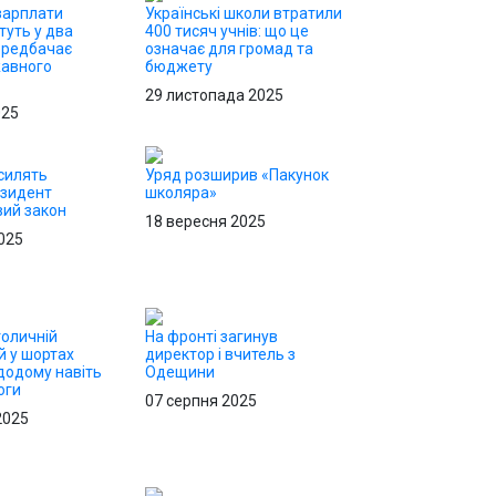
 зарплати
Українські школи втратили
туть у два
400 тисяч учнів: що це
ередбачає
означає для громад та
жавного
бюджету
29 листопада 2025
025
силять
Уряд розширив «Пакунок
езидент
школяра»
вий закон
18 вересня 2025
025
толичній
На фронті загинув
ей у шортах
директор і вчитель з
додому навіть
Одещини
оги
07 серпня 2025
2025