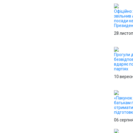
Офіційно
звільнив 
посади ке
Президен
28 листо
Прогули д
безвідпо
вдаряє по
партіях
10 верес
«Пакунок 
батькам 
отримати 
підготов
06 серпн