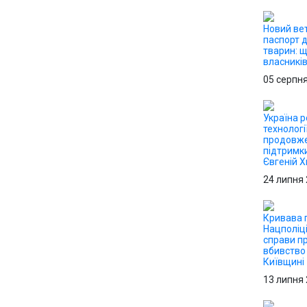
Новий ве
паспорт 
тварин: 
власникі
05 серпн
Україна р
технологі
продовже
підтримк
Євгеній 
24 липня
Кривава п
Нацполіці
справи п
вбивство 
Київщині
13 липня