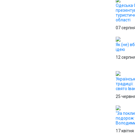
Одеська
презенту
туристич
області
07 серпн
Як (не) в
ідею
12 серпн
Українськ
традиції:
свято Іва
25 червн
"За покли
подорож 
Володим
17 квітня