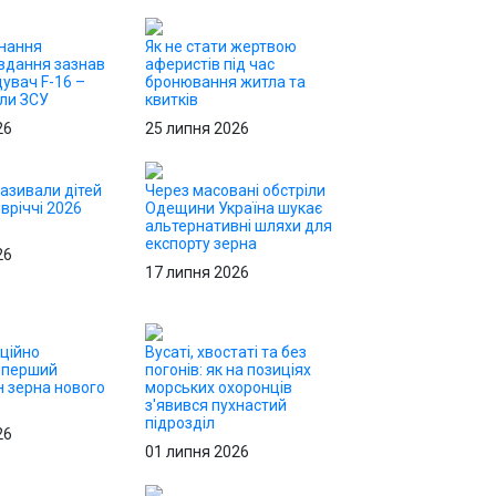
онання
Як не стати жертвою
вдання зазнав
аферистів під час
щувач F-16 –
бронювання житла та
или ЗСУ
квитків
26
25 липня 2026
називали дітей
Через масовані обстріли
вріччі 2026
Одещини Україна шукає
альтернативні шляхи для
експорту зерна
26
17 липня 2026
іційно
Вусаті, хвостаті та без
 перший
погонів: як на позиціях
н зерна нового
морських охоронців
з'явився пухнастий
підрозділ
26
01 липня 2026