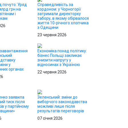
д почуто: Уряд
Справедливість за
млрд грн на
кордоном: у Чорногорії
ітянам і
затримали директорку
икам
табору, в якому обірвалося
життя 10-річного хлопчика
026
з Одещини
23 червня 2026
езавантаження
Економіка понад політику:
нський
бізнес Польщі закликає
ідставку
знизити напругу у
міни у
відносинах з Україною
них органах
22 червня 2026
26
енко заявила
Зеленський: зміни до
ий тиск після
виборчого законодавства
ів у партійному
можливі лише після
ківщини»
результатів переговорів
6
07 січня 2026