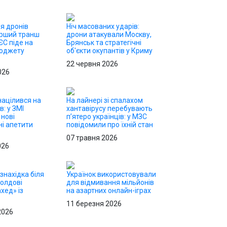
я дронів
Ніч масованих ударів:
ерший транш
дрони атакували Москву,
ЄС піде на
Брянськ та стратегічні
бюджету
об'єкти окупантів у Криму
22 червня 2026
026
націлився на
На лайнері зі спалахом
в: у ЗМІ
хантавірусу перебувають
 нові
п’ятеро українців: у МЗС
ні апетити
повідомили про їхній стан
07 травня 2026
026
знахідка біля
Українок використовували
Молдові
для відмивання мільйонів
хед» із
на азартних онлайн-іграх
11 березня 2026
2026