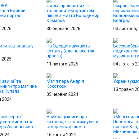
 ОВА
Одеса прощається з
Яскраві барв
вала Єдиний
талановитим артистом:
персональна
ний портал
пішов з життя Володимир
Володимира
Комаров
Болграді
я 2026
30 березня 2026
03 листопад
бити національну
На Одещині шукають
Бессарабськ
коханку (але не все так
надихає нов
просто)
музикантів у
я 2025
11 лютого 2025
04 лютого 2
і звичаї та
Магія пера Андрія
Українізуєм
 книги про магічне
Кокотюхи
13 травня 2
на Купала
05 червня 2024
я 2024
ком серця":
Найкращі книги про
«Мені снила
у світ мистецтва
кохання, які надихнули на
Перемога...»:
ира Афанасьєва
створення фільмів
поетом Вла
Михайленк
 2024
16 квітня 2024