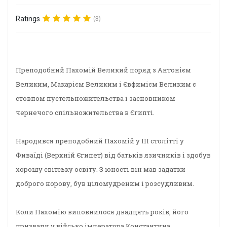
Ratings
(3)
Преподобний Пахомій Великий поряд з Антонієм
Великим, Макарієм Великим і Євфимієм Великим є
стовпом пустельножительства і засновником
чернечого спільножительства в Єгипті.
Народився преподобний Пахомій у III столітті у
Фиваїді (Верхній Єгипет) від батьків язичників і здобув
хорошу світську освіту. З юності він мав задатки
доброго норову, був ціломудреним і розсудливим.
Коли
Пахомію виповнилося двадцять років, його
призвали у військо імператора Константина.