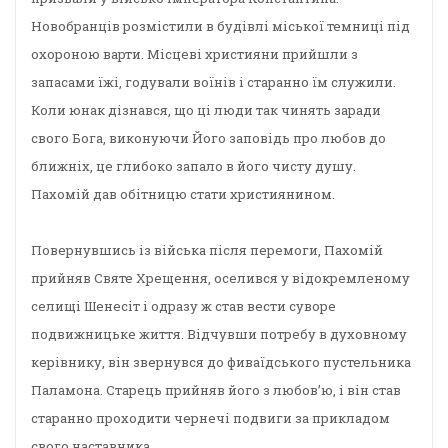
Новобранців розмістили в будівлі міської темниці під
охороною варти. Місцеві християни прийшли з
запасами їжі, годували воїнів і старанно їм служили.
Коли юнак дізнався, що ці люди так чинять заради
свого Бога, виконуючи Його заповідь про любов до
ближніх, це глибоко запало в його чисту душу.
Пахомій дав обітницю стати християнином.
Повернувшись із війська після перемоги, Пахомій
прийняв Святе Хрещення, оселився у відокремленому
селищі Шенесіт і одразу ж став вести суворе
подвижницьке життя. Відчувши потребу в духовному
керівнику, він звернувся до фиваїдського пустельника
Паламона. Старець прийняв його з любов’ю, і він став
старанно проходити чернечі подвиги за прикладом
свого наставника.