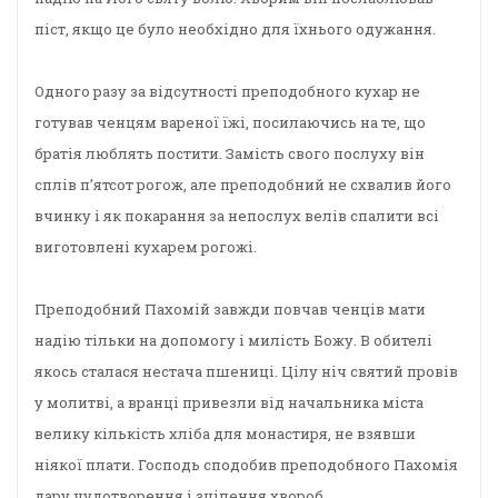
піст, якщо це було необхідно для їхнього одужання.
Одного разу за відсутності преподобного кухар не
готував ченцям вареної їжі, посилаючись на те, що
братія люблять постити. Замість свого послуху він
сплів п’ятсот рогож, але преподобний не схвалив його
вчинку і як покарання за непослух велів спалити всі
виготовлені кухарем рогожі.
Преподобний Пахомій завжди повчав ченців мати
надію тільки на допомогу і милість Божу. В обителі
якось сталася нестача пшениці. Цілу ніч святий провів
у молитві, а вранці привезли від начальника міста
велику кількість хліба для монастиря, не взявши
ніякої плати. Господь сподобив преподобного Пахомія
дару чудотворення і зцілення хвороб.