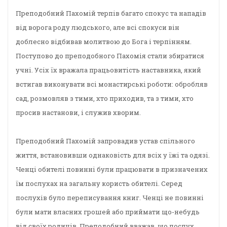
Преподобний Пахомій терпів багато спокус та нападів
від ворога роду людського, але всі спокуси він
доблесно відбивав молитвою до Бога і терпінням.
Поступово до преподобного Пахомія стали збиратися
учні. Усіх їх вражала працьовитість наставника, який
встигав виконувати всі монастирські роботи: обробляв
сад, розмовляв з тими, хто приходив, та з тими, хто
просив настанови, і служив хворим.
Преподобний Пахомій запровадив устав спільного
життя, встановивши однаковість для всіх у їжі та одязі.
Ченці обителі повинні були працювати в призначених
їм послухах на загальну користь обителі. Серед
послухів було переписування книг. Ченці не повинні
були мати власних грошей або приймати що-небудь
від своїх родичів. Преподобний вважав, що послух,