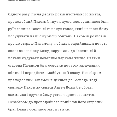
Одного разу, після десяти років пустельного життя,
преподобний Пахомій, ідучи пустелею, зупинився біля
руїн селища Тавенісі та почув голос, який наказав йому
побудувати на цьому місці обитель. Пахомій розповів
про це старцю Паламону, і обидва, сприйнявши почуті
слова за вказівку Божу, вирушили до Тавеннісі й
почали будувати невелике чернече житло. Святий
старець Паламон благословив початок заснування
обителі і передбачив майбутню її славу. Незабаром
преподобний Паламон відійшов до Господа. Тоді
святому Пахомію явився Ангел Божий в образі
схимника і вручив йому устав чернечого життя.
Незабаром до преподобного прийшов його старший
брат Іоанн і оселився разом із ним.