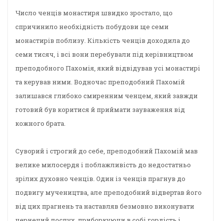
Число ченців монастиря швидко зростало, що
спричинило необхідність побудови ще семи
монастирів поблизу. Кількість ченців доходила до
семи тисяч, і всі вони перебували під керівництвом
преподобного Пахомія, який відвідував усі монастирі
та керував ними. Водночас преподобний Пахомій
залишався глибоко смиренним ченцем, який завжди
готовий був коритися й приймати зауваження від
кожного брата.
Суворий і строгий до себе, преподобний Пахомій мав
велике милосердя і поблажливість до недостатньо
зрілих духовно ченців. Один із ченців прагнув до
подвигу мучеництва, але преподобний відвертав його
від цих прагнень та наставляв безмовно виконувати
чернечий послух, приборкуючи в собі гордість і