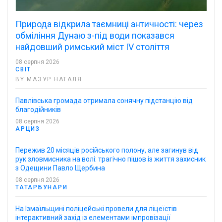
Природа відкрила таємниці античності: через
обміління Дунаю з-під води показався
найдовший римський міст IV століття
08 серпня 2026
СВІТ
BY МАЗУР НАТАЛЯ
Павлівська громада отримала сонячну підстанцію від
благодійників
08 серпня 2026
АРЦИЗ
Пережив 20 місяців російського полону, але загинув від
рук зловмисника на волі: трагічно пішов із життя захисник
з Одещини Павло Щербина
08 серпня 2026
ТАТАРБУНАРИ
На Ізмаїльщині поліцейські провели для ліцеїстів
інтерактивний захід із елементами імпровізації