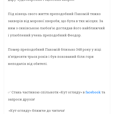
Під кінець свого життя преподобний Пахомій тяжко
захворів від морової хвороби, що була в тих місцях. За
ним з синівською любов’ю доглядав його найближчий
і улюблений учень преподобний Феодор.
Помер преподобний Пахомій близько 348 року у віці
п’ятдесяти трьох років і був похований біля гори
неподалік від обителі.
✅ Стань частиною спільноти «Кут огляду» в
facebook
та
запроси друзів!
«Кут огляду» ближче до читача!