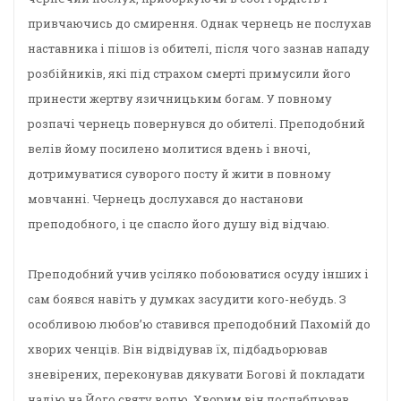
привчаючись до смирення. Однак чернець не послухав
наставника і пішов із обителі, після чого зазнав нападу
розбійників, які під страхом смерті примусили його
принести жертву язичницьким богам. У повному
розпачі чернець повернувся до обителі. Преподобний
велів йому посилено молитися вдень і вночі,
дотримуватися суворого посту й жити в повному
мовчанні. Чернець дослухався до настанови
преподобного, і це спасло його душу від відчаю.
Преподобний учив усіляко побоюватися осуду інших і
сам боявся навіть у думках засудити кого-небудь. З
особливою любов’ю ставився преподобний Пахомій до
хворих ченців. Він відвідував їх, підбадьорював
зневірених, переконував дякувати Богові й покладати
надію на Його святу волю. Хворим він послаблював