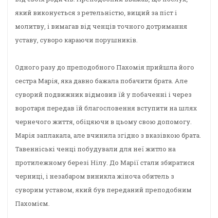
який виконується з ретельністю, вищий за піст і
молитву, і вимагав від ченців точного дотримання
уставу, суворо караючи порушників.
Одного разу до преподобного Пахомія прийшла його
сестра Марія, яка давно бажала побачити брата. Але
суворий подвижник відмовив їй у побаченні і через
воротаря передав їй благословення вступити на шлях
чернечого життя, обіцяючи в цьому свою допомогу.
Марія заплакала, але вчинила згідно з вказівкою брата.
Тавенніські ченці побудували для неї житло на
протилежному березі Нілу. До Марії стали збиратися
черниці, і незабаром виникла жіноча обитель з
суворим уставом, який був переданий преподобним
Пахомієм.