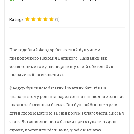
Ratings
(3)
Преподобний Феодор Освячений був учнем
преподобного Пахомія Великого. Названий він
«освяченим» тому, що першим у своїй обителі був
висвячений на священика.
Феодор був сином багатих і знатних батьків.На
дванадцятому році від народження він щодня ходив до
школи за бажанням батька. Він був найбільше з усіх
дітей любим матір'ю за свій розум і благочестя. Якось у
свято Богоявлення його батьки приготували чудові
страви, поставили різні вина, у всіх кімнатах