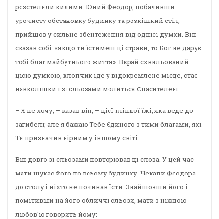
розстелили килими. Юний Феодор, побачивши
урочисту обстановку будинку та розкішний стіл,
прийшов у сильне збентеження від однієї думки. Він
сказав собі: «якщо ти їстимеш ці страви, то Бог не дарує
тобі благ майбутнього життя». Вкрай схвильований
цією думкою, хлопчик іде у відокремлене місце, стає
навколішки і зі сльозами молиться Спасителеві.
– Я не хочу, – казав він, – цієї тлінної їжі, яка веде до
загибелі; але я бажаю Тебе Єдиного з тими благами, які
Ти призначив вірним у іншому світі.
Він довго зі сльозами повторював ці слова. У цей час
мати шукає його по всьому будинку. Чекали Феодора
до столу і ніхто не починав їсти. Знайшовши його і
помітивши на його обличчі сльози, мати з ніжною
любов'ю говорить йому: