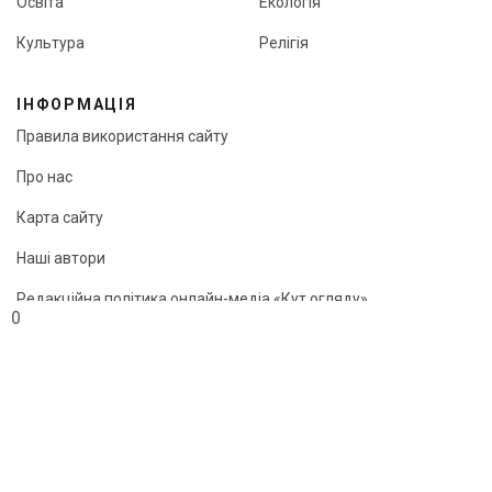
Освіта
Екологія
Культура
Релігія
ІНФОРМАЦІЯ
Правила використання сайту
Про нас
Карта сайту
Наші автори
Редакційна політика онлайн-медіа «Кут огляду»
0
© «Кут огляду», 2026
Передрук матеріалів можливий лише з активним посиланням
на сайт.
"Webcreator ©"