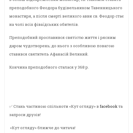
преподобного Феодора будівельником Тавенницького
монастиря, а після смерті великого авви св. Феодор стає
на чолі всіх фіваїдських обителів.
Преподобний прославився святістю життя і рясним
даром чудотворень; до нього з особливою повагою
ставився святитель Афанасій Великий.
Кончина преподобного сталася у 368 р.
✅ Стань частиною спільноти «Кут огляду» в
facebook
та
запроси друзів!
«Кут огляду» ближче до читача!