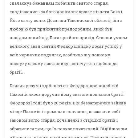
спалахнув бажанням побачити святого старця,
сподіваючись за його допомоги краще пізнати Бога і
Його святу волю. Досягши Тавениської обителі, він з
любов'ю був прийнятий преподобним, який був
повідомлений від Бога про його прихід. Ставши учнем
великого авви святий Феодор швидко досяг успіху у
всіх чернечих подвигах, особливо ж у повному
послуху своєму наставнику і співчуття і любові до
братії.
Бачачи розум і здібності св. Феодора, преподобний
Пахомій якось доручив йому сказати повчання братії.
Феодорові тоді було 20 років. Він беззаперечно зайняв
місце Пахомія і промовив повчання, вважаючи собі
законом волю старця, хоча деякі з старших братів і
образилися тим, що їх повчає початковий. Відійшовши
в більш відокремлений монастир, св. Пахомій ставить