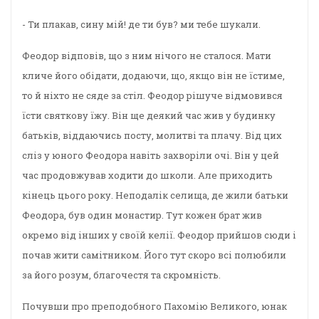
- Ти плакав, сину мій! де ти був? ми тебе шукали.
Феодор відповів, що з ним нічого не сталося. Мати
кличе його обідати, додаючи, що, якщо він не їстиме,
то й ніхто не сяде за стіл. Феодор рішуче відмовився
їсти святкову їжу. Він ще деякий час жив у будинку
батьків, віддаючись посту, молитві та плачу. Від цих
сліз у юного Феодора навіть захворіли очі. Він у цей
час продовжував ходити до школи. Але приходить
кінець цього року. Неподалік селища, де жили батьки
Феодора, був один монастир. Тут кожен брат жив
окремо від інших у своїй келії. Феодор прийшов сюди і
почав жити самітником. Його тут скоро всі полюбили
за його розум, благочестя та скромність.
Почувши про преподобного Пахомію Великого, юнак