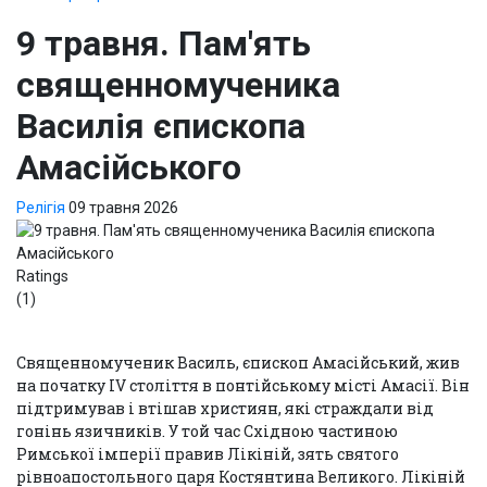
9 травня. Пам'ять
священномученика
Василія єпископа
Амасійського
Релігія
09 травня 2026
Ratings
(1)
Священномученик Василь, єпископ Амасійський, жив
на початку IV століття в понтійському місті Амасії. Він
підтримував і втішав християн, які страждали від
гонінь язичників. У той час Східною частиною
Римської імперії правив Лікіній, зять святого
рівноапостольного царя Костянтина Великого. Лікіній