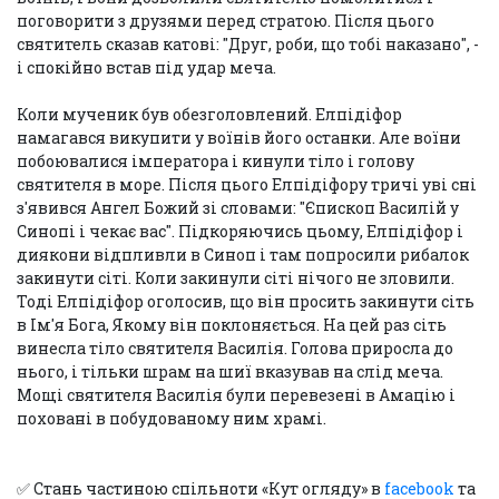
поговорити з друзями перед стратою. Після цього
святитель сказав катові: "Друг, роби, що тобі наказано", -
і спокійно встав під удар меча.
Коли мученик був обезголовлений. Елпідіфор
намагався викупити у воїнів його останки. Але воїни
побоювалися імператора і кинули тіло і голову
святителя в море. Після цього Елпідіфору тричі уві сні
з'явився Ангел Божий зі словами: "Єпископ Василій у
Синопі і чекає вас". Підкоряючись цьому, Елпідіфор і
диякони відпливли в Синоп і там попросили рибалок
закинути сіті. Коли закинули сіті нічого не зловили.
Тоді Елпідіфор оголосив, що він просить закинути сіть
в Ім'я Бога, Якому він поклоняється. На цей раз сіть
винесла тіло святителя Василія. Голова приросла до
нього, і тільки шрам на шиї вказував на слід меча.
Мощі святителя Василія були перевезені в Амацію і
поховані в побудованому ним храмі.
✅ Стань частиною спільноти «Кут огляду» в
facebook
та