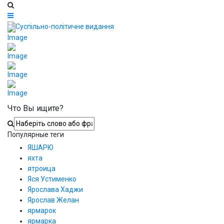
Что Вы ищите?
Популярные теги
ЯШАРЮ
яхта
ятроица
Яся Устименко
Ярослава Хаджи
Ярослав Желан
ярмарок
ярмарка