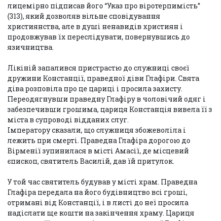
лицемірно підписав його “Указ про віротерпимість”
(313), який дозволяв
вільне сповідування
християнства, але в душі ненавидів християн і
продовжував їх переслідувати, повернувшись до
язичництва.
Лікіній запалився пристрастю до служниці своєї
дружини Констанції, праведної діви Глафіри. Свята
діва розповіла про це цариці і просила захисту.
Переодягнувши праведну Глафіру в чоловічий одяг і
забезпечивши грошима, цариця Констанція вивела її з
міста в супроводі відданих слуг.
Імператору сказали, що служниця збожеволіла і
лежить при смерті. Праведна Глафіра дорогою до
Вірменії зупинилася в місті Амасії, де місцевий
єпископ, святитель Василій, дав їй притулок.
У той час святитель будував у місті храм. Праведна
Глафіра передала на його будівництво всі гроші,
отримані від Констанції, і в листі до неї просила
надіслати ще кошти на закінчення храму. Цариця