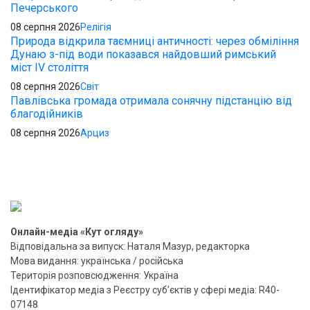
Печерського
08 серпня 2026
Релігія
Природа відкрила таємниці античності: через обміління
Дунаю з-під води показався найдовший римський
міст IV століття
08 серпня 2026
Світ
Павлівська громада отримала сонячну підстанцію від
благодійників
08 серпня 2026
Арциз
Онлайн-медіа «Кут огляду»
Відповідальна за випуск: Наталя Мазур, редакторка
Мова видання: українська / російська
Територія розповсюдження: Україна
Ідентифікатор медіа з Реєстру суб’єктів у сфері медіа: R40-
07148