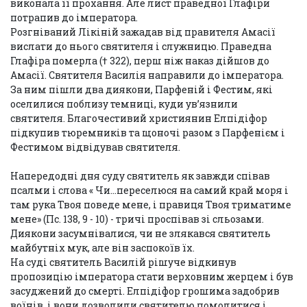
виконала її прохання. Але лист праведної Глафіри
потрапив до імператора.
Розгніваний Лікіній зажадав від правителя Амасії
вислати до нього святителя і служницю. Праведна
Глафіра померла († 322), перш ніж наказ дійшов до
Амасії. Святителя Василія направили до імператора.
За ним пішли два диякони, Парфеній і Фестим, які
оселилися поблизу темниці, куди ув’язнили
святителя. Благочестивий християнин Елпідіфор
підкупив тюремників та щоночі разом з Парфенієм і
Фестимом відвідував святителя.
Напередодні дня суду святитель як завжди співав
псалми і слова « Чи…переселюся на самий край моря і
там рука Твоя поведе мене, і правиця Твоя триматиме
мене» (Пс. 138, 9 - 10) - тричі проспівав зі сльозами.
Диякони засумнівалися, чи не злякався святитель
майбутніх мук, але він заспокоїв їх.
На суді святитель Василій рішуче відкинув
пропозицію імператора стати верховним жерцем і був
засуджений до смерті. Елпідіфор грошима задобрив
воїнів, і вони дозволили святителю помолитися і