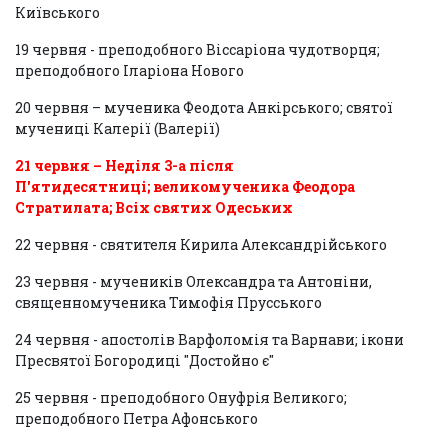
Київського
19 червня - преподобного Віссаріона чудотворця;
преподобного Іларіона Нового
20 червня – мученика Феодота Анкірського; святої
мучениці Калерії (Валерії)
21 червня – Неділя 3-а після
П'ятидесятниці; великомученика Феодора
Стратилата; Всіх святих Одеських
22 червня - святителя Кирила Александрійського
23 червня - мучеників Олександра та Антоніни,
священномученика Тимофія Прусського
24 червня - апостолів Варфоломія та Варнави; ікони
Пресвятої Богородиці "Достойно є"
25 червня - преподобного Онуфрія Великого;
преподобного Петра Афонського