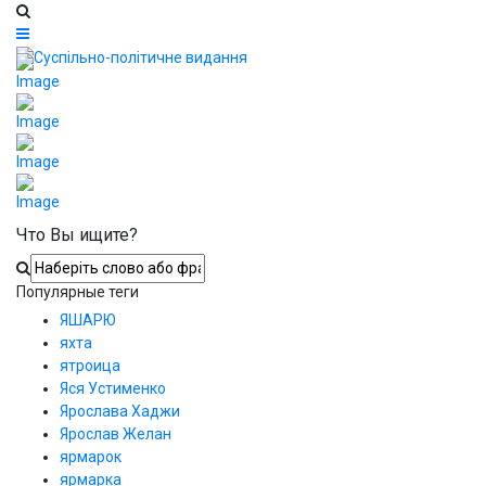
Что Вы ищите?
Популярные теги
ЯШАРЮ
яхта
ятроица
Яся Устименко
Ярослава Хаджи
Ярослав Желан
ярмарок
ярмарка