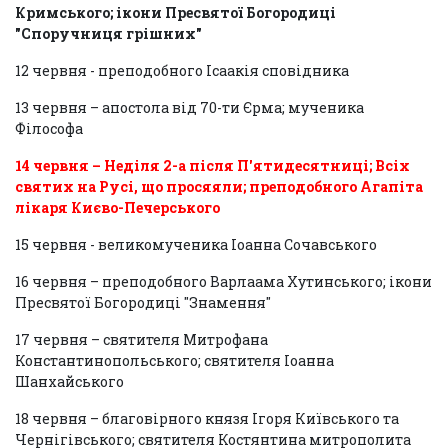
Кримського; ікони Пресвятої Богородиці
"Споручниця грішних"
12 червня - преподобного Ісаакія сповідника
13 червня – апостола від 70-ти Єрма; мученика
Філософа
14 червня – Неділя 2-а після П'ятидесятниці; Всіх
святих на Русі, що просяяли; преподобного Агапіта
лікаря Києво-Печерського
15 червня - великомученика Іоанна Сочавського
16 червня – преподобного Варлаама Хутинського; ікони
Пресвятої Богородиці "Знамення"
17 червня – святителя Митрофана
Константинопольського; святителя Іоанна
Шанхайського
18 червня – благовірного князя Ігоря Київського та
Чернігівського; святителя Костянтина митрополита