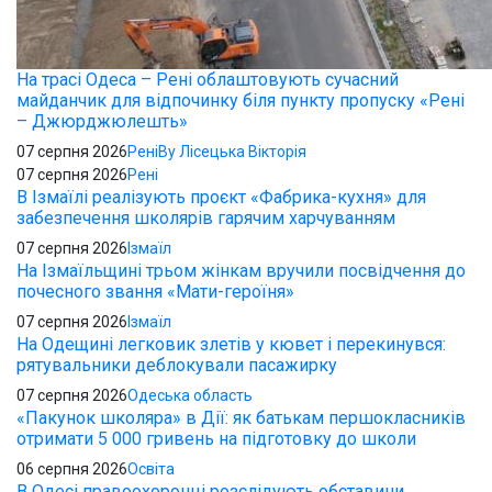
На трасі Одеса – Рені облаштовують сучасний
майданчик для відпочинку біля пункту пропуску «Рені
– Джюрджюлешть»
07 серпня 2026
Рені
By Лісецька Вікторія
07 серпня 2026
Рені
В Ізмаїлі реалізують проєкт «Фабрика-кухня» для
забезпечення школярів гарячим харчуванням
07 серпня 2026
Ізмаїл
На Ізмаїльщині трьом жінкам вручили посвідчення до
почесного звання «Мати-героїня»
07 серпня 2026
Ізмаїл
На Одещині легковик злетів у кювет і перекинувся:
рятувальники деблокували пасажирку
07 серпня 2026
Одеська область
«Пакунок школяра» в Дії: як батькам першокласників
отримати 5 000 гривень на підготовку до школи
06 серпня 2026
Освіта
В Одесі правоохоронці розслідують обставини