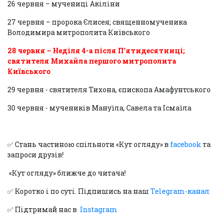
26 червня – мучениці Акіліни
27 червня – пророка Єлисея; священномученика
Володимира митрополита Київського
28 червня – Неділя 4-а після П'ятидесятниці;
святителя Михайла першого митрополита
Київського
29 червня - святителя Тихона, єпископа Амафунтського
30 червня - мучеників Мануїла, Савела та Ісмаїла
✅ Стань частиною спільноти «Кут огляду» в
facebook
та
запроси друзів!
«Кут огляду» ближче до читача!
✅ Коротко і по суті. Підпишись на наш
Telegram-канал
✅ Підтримай нас в
Instagram