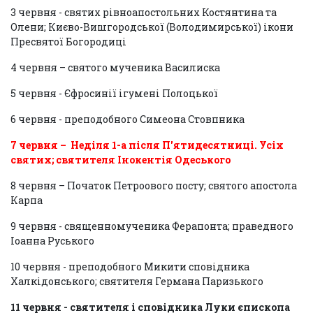
3 червня - святих рівноапостольних Костянтина та
Олени; Києво-Вишгородської (Володимирської) ікони
Пресвятої Богородиці
4 червня – святого мученика Василиска
5 червня - Єфросинії ігумені Полоцької
6 червня - преподобного Симеона Стовпника
7 червня – Неділя 1-а після П'ятидесятниці. Усіх
святих; святителя Інокентія Одеського
8 червня – Початок Петроового посту; святого апостола
Карпа
9 червня - священномученика Ферапонта; праведного
Іоанна Руського
10 червня - преподобного Микити сповідника
Халкідонського; святителя Германа Паризького
11 червня - святителя і сповідника Луки єпископа