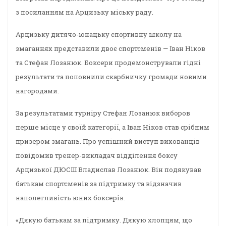
з посиланням на Арцизьку міську раду.
Арцизьку дитячо-юнацьку спортивну школу на
змаганнях представили двоє спортсменів — Іван Ніков
та Стефан Лозанюк. Боксери продемонстрували гідні
результати та поповнили скарбничку громади новими
нагородами.
За результатами турніру Стефан Лозанюк виборов
перше місце у своїй категорії, а Іван Ніков став срібним
призером змагань. Про успішний виступ вихованців
повідомив тренер-викладач відділення боксу
Арцизької ДЮСШ Владислав Лозанюк. Він подякував
батькам спортсменів за підтримку та відзначив
наполегливість юних боксерів.
«Дякую батькам за підтримку. Дякую хлопцям, що