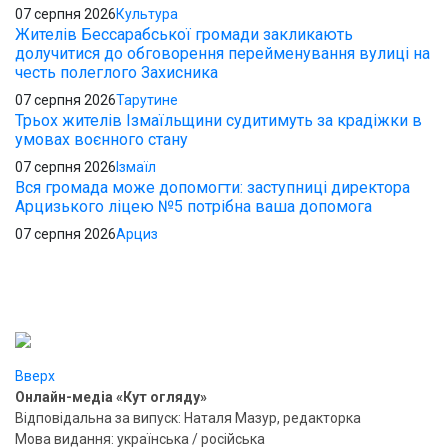
07 серпня 2026
Культура
Жителів Бессарабської громади закликають
долучитися до обговорення перейменування вулиці на
честь полеглого Захисника
07 серпня 2026
Тарутине
Трьох жителів Ізмаїльщини судитимуть за крадіжки в
умовах воєнного стану
07 серпня 2026
Ізмаїл
Вся громада може допомогти: заступниці директора
Арцизького ліцею №5 потрібна ваша допомога
07 серпня 2026
Арциз
Вверх
Онлайн-медіа «Кут огляду»
Відповідальна за випуск: Наталя Мазур, редакторка
Мова видання: українська / російська