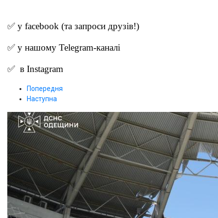
✅ у
facebook
(та запроси друзів!)
✅ у нашому
Telegram-канал
і
✅ в
Instagram
Попередня
Наступна