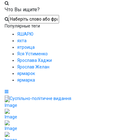
Что Вы ищите?
Популярные теги
ЯШАРЮ
яхта
ятроица
Яся Устименко
Ярослава Хаджи
Ярослав Желан
ярмарок
ярмарка