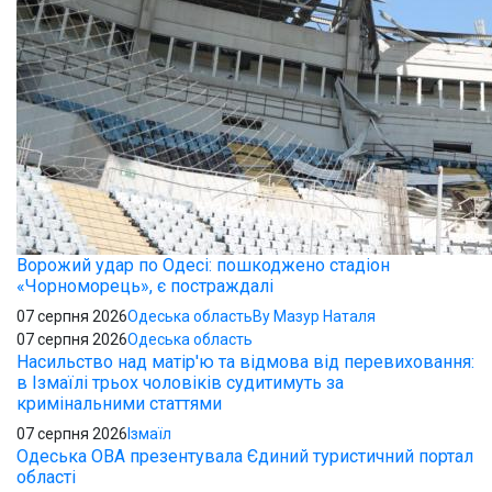
Ворожий удар по Одесі: пошкоджено стадіон
«Чорноморець», є постраждалі
07 серпня 2026
Одеська область
By Мазур Наталя
07 серпня 2026
Одеська область
Насильство над матір'ю та відмова від перевиховання:
в Ізмаїлі трьох чоловіків судитимуть за
кримінальними статтями
07 серпня 2026
Ізмаїл
Одеська ОВА презентувала Єдиний туристичний портал
області