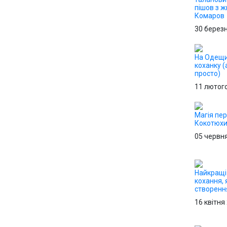
пішов з 
Комаров
30 берез
На Одещи
коханку (
просто)
11 лютог
Магія пер
Кокотюх
05 червн
Найкращі
кохання, 
створенн
16 квітня