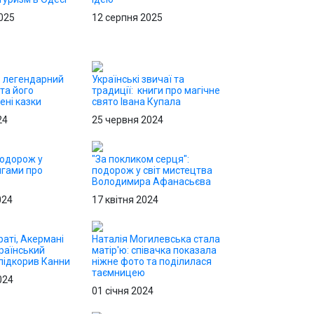
025
12 серпня 2025
: легендарний
Українські звичаї та
та його
традиції: книги про магічне
ні казки
свято Івана Купала
24
25 червня 2024
подорож у
"За покликом серця":
игами про
подорож у світ мистецтва
Володимира Афанасьєва
024
17 квітня 2024
раті, Акермані
Наталія Могилевська стала
раїнський
матір'ю: співачка показала
 підкорив Канни
ніжне фото та поділилася
таємницею
024
01 січня 2024