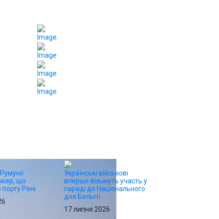
 Румунії
Українські військові
нкер, що
вперше візьмуть участь у
 порту Рені
параді до Національного
дня Бельгії
26
17 липня 2026