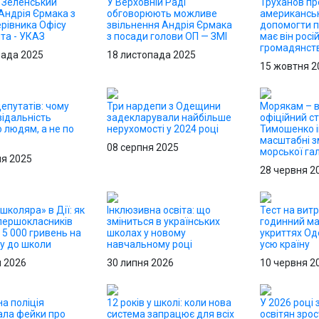
: Зеленський
У Верховній Раді
Труханов пр
Андрія Єрмака з
обговорюють можливе
американськ
рівника Офісу
звільнення Андрія Єрмака
допомогти п
та - УКАЗ
з посади голови ОП — ЗМІ
має він росі
громадянст
пада 2025
18 листопада 2025
15 жовтня 2
епутатів: чому
Три нардепи з Одещини
Морякам – в
відальність
задекларували найбільше
офіційний ст
 людям, а не по
нерухомості у 2024 році
Тимошенко і
масштабні з
08 серпня 2025
морської гал
ня 2025
28 червня 2
школяра» в Дії: як
Інклюзивна освіта: що
Тест на витр
першокласників
зміниться в українських
годинний м
5 000 гривень на
школах у новому
укриттях О
ку до школи
навчальному році
усю країну
я 2026
30 липня 2026
10 червня 2
а поліція
12 років у школі: коли нова
У 2026 році
ала фейки про
система запрацює для всіх
освітян зрос