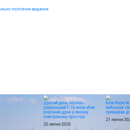
Другий день поспіль:
Біля берегів
румунський F-16 знов збив
вибухнув та
ворожий дрон у своєму
прямував до
повітряному просторі
21 липня 20
25 липня 2026