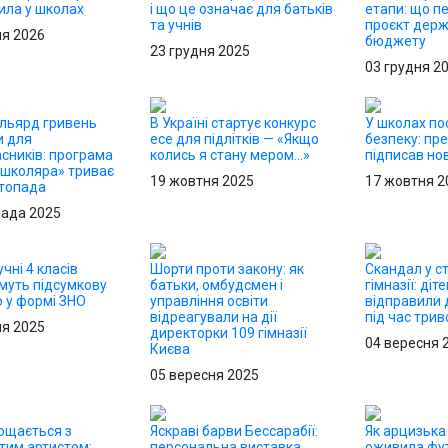
ила у школах
і що це означає для батьків
етапи: що п
та учнів
проєкт дер
ня 2026
бюджету
23 грудня 2025
03 грудня 2
льярд гривень
В Україні стартує конкурс
У школах по
и для
есе для підлітків — «Якщо
безпеку: пр
сників: програма
колись я стану мером…»
підписав но
 школяра» триває
19 жовтня 2025
17 жовтня 2
стопада
пада 2025
учні 4 класів
Шорти проти закону: як
Скандал у с
муть підсумкову
батьки, омбудсмен і
гімназії: діт
 у формі ЗНО
управління освіти
відправили 
відреагували на дії
під час трив
ня 2025
директорки 109 гімназії
04 вересня 
Києва
05 вересня 2025
ощається з
Яскраві барви Бессарабії:
Як арцизька
тим артистом:
персональна виставка
оживила фут