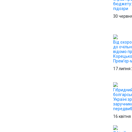
бюджету:
підозри
30 червн
Від охор
до очільн
відомо пр
Корецько
Прем’єр-м
17 липня
Гібридний
болгарсь
Україні з
заручник
передвиб
16 квітня