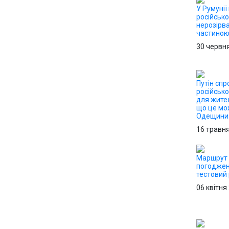
У Румунії
російсько
нерозірв
частино
30 червн
Путін сп
російськ
для жител
що це мо
Одещини
16 травн
Маршрут 
погоджен
тестовий
06 квітня