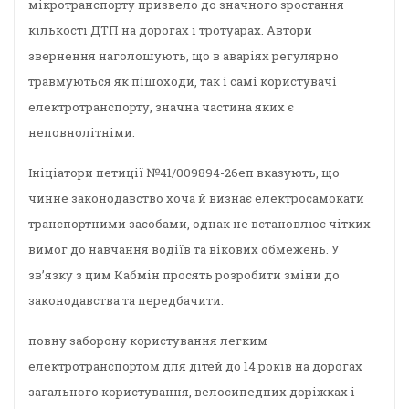
мікротранспорту призвело до значного зростання
кількості ДТП на дорогах і тротуарах. Автори
звернення наголошують, що в аваріях регулярно
травмуються як пішоходи, так і самі користувачі
електротранспорту, значна частина яких є
неповнолітніми.
Ініціатори петиції №41/009894-26еп вказують, що
чинне законодавство хоча й визнає електросамокати
транспортними засобами, однак не встановлює чітких
вимог до навчання водіїв та вікових обмежень. У
зв’язку з цим Кабмін просять розробити зміни до
законодавства та передбачити:
повну заборону користування легким
електротранспортом для дітей до 14 років на дорогах
загального користування, велосипедних доріжках і