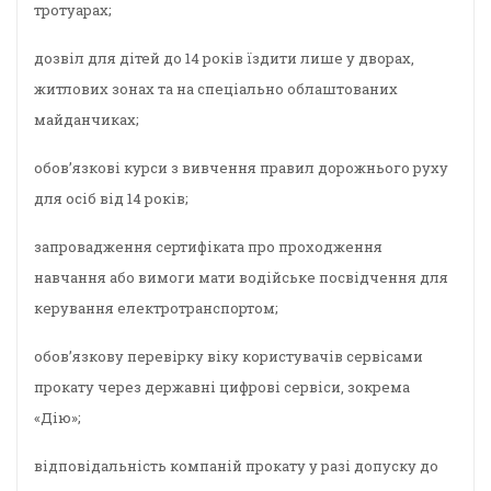
тротуарах;
дозвіл для дітей до 14 років їздити лише у дворах,
житлових зонах та на спеціально облаштованих
майданчиках;
обов’язкові курси з вивчення правил дорожнього руху
для осіб від 14 років;
запровадження сертифіката про проходження
навчання або вимоги мати водійське посвідчення для
керування електротранспортом;
обов’язкову перевірку віку користувачів сервісами
прокату через державні цифрові сервіси, зокрема
«Дію»;
відповідальність компаній прокату у разі допуску до